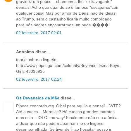
gravidez um pouco... chamemos-lhe "extravagante"
demais! Acho que quando se é famoso "escapa-se"com
qualquer coisa! Mas por amor de Deus, não dê ideias
ao Trump, sem o castanho ficaria muito complicado
para nós negras encontrarmos um nude ����!
02 fevereiro, 2017 02:01
Anónimo disse...
teoria sobre a lingerie:
http://www.popsugar.com/celebrity/Beyonce-Twins-Boys-
Girls-43096935
02 fevereiro, 2017 02:24
Os Devaneios da Mãe
disse...
Pipoca concordo ctg. Olhei para aquilo e pensei... WTF?
Até a cueca... Marotice? Há cuecas grandes marotas
mas esta... lOLOL no way! Finalmente não sou a única
a dizer que não podem apanhar-me de lingerie
desemparelhada. Se tiver de ir ao hospital, posso ir