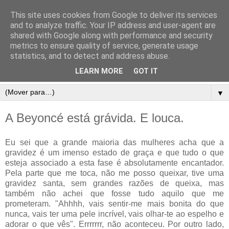
This site uses cookies from Google to deliver its services
and to analyze traffic. Your IP address and user-agent are
shared with Google along with performance and security
metrics to ensure quality of service, generate usage
statistics, and to detect and address abuse.
LEARN MORE
GOT IT
▼
A Beyoncé está grávida. E louca.
Eu sei que a grande maioria das mulheres acha que a
gravidez é um imenso estado de graça e que tudo o que
esteja associado a esta fase é absolutamente encantador.
Pela parte que me toca, não me posso queixar, tive uma
gravidez santa, sem grandes razões de queixa, mas
também não achei que fosse tudo aquilo que me
prometeram. "Ahhhh, vais sentir-me mais bonita do que
nunca, vais ter uma pele incrível, vais olhar-te ao espelho e
adorar o que vês". Errrrrrr, não aconteceu. Por outro lado,