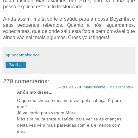
nada melhor! Mas estamos em 2017, não há nada que
possa explicar este acto tresloucado.
Ainda assim, muita sorte e saúde para a nossa Beyzinha e
seus pequenos rebentos. Quanto a nós, aguardemos,
expectantes, que de onde saiu esta foto é bem provável que
ainda vão sair mais algumas. Cross your fingers!
apipocamaisdoce
Partilhar
279 comentários:
1 – 200 de 279
Mais recente›
Mais recente»
Anónimo disse...
O que me choca é mesmo o véu pela cabeça. É para
que?
Já vai tarde para virgem Maria...
Mas sim muita sorte e saúde, para ver se as crianças
desta vez vêm mais parecidas com ela e menos com
ele....