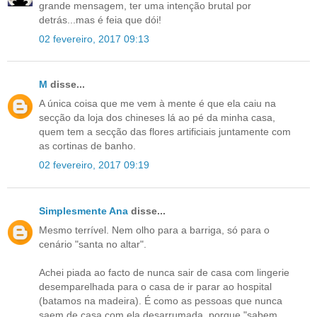
grande mensagem, ter uma intenção brutal por
detrás...mas é feia que dói!
02 fevereiro, 2017 09:13
M
disse...
A única coisa que me vem à mente é que ela caiu na
secção da loja dos chineses lá ao pé da minha casa,
quem tem a secção das flores artificiais juntamente com
as cortinas de banho.
02 fevereiro, 2017 09:19
Simplesmente Ana
disse...
Mesmo terrível. Nem olho para a barriga, só para o
cenário "santa no altar".
Achei piada ao facto de nunca sair de casa com lingerie
desemparelhada para o casa de ir parar ao hospital
(batamos na madeira). É como as pessoas que nunca
saem de casa com ela desarrumada, porque "sabem