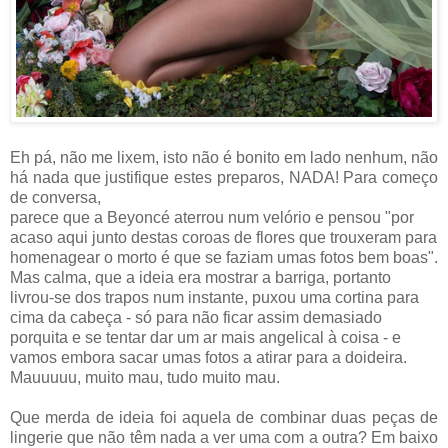
Eh pá, não me lixem, isto não é bonito em lado nenhum, não
há nada que justifique estes preparos, NADA! Para começo
de conversa,
parece que a Beyoncé aterrou num velório e pensou "por
acaso aqui junto destas coroas de flores que trouxeram para
homenagear o morto é que se faziam umas fotos bem boas".
Mas calma, que a ideia era mostrar a barriga, portanto
livrou-se dos trapos num instante, puxou uma cortina para
cima da cabeça - só para não ficar assim demasiado
porquita e se tentar dar um ar mais angelical à coisa - e
vamos embora sacar umas fotos a atirar para a doideira.
Mauuuuu, muito mau, tudo muito mau.
Que merda de ideia foi aquela de combinar duas peças de
lingerie que não têm nada a ver uma com a outra? Em baixo