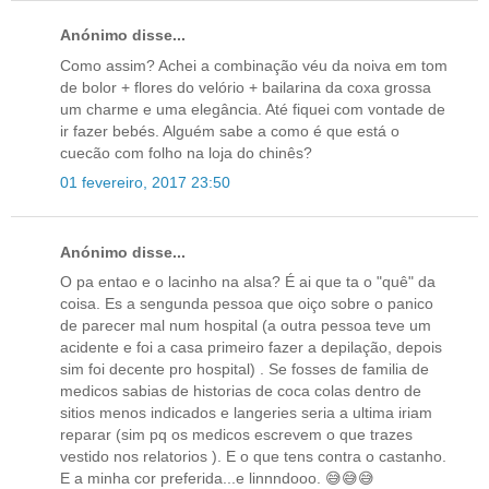
Anónimo disse...
Como assim? Achei a combinação véu da noiva em tom
de bolor + flores do velório + bailarina da coxa grossa
um charme e uma elegância. Até fiquei com vontade de
ir fazer bebés. Alguém sabe a como é que está o
cuecão com folho na loja do chinês?
01 fevereiro, 2017 23:50
Anónimo disse...
O pa entao e o lacinho na alsa? É ai que ta o "quê" da
coisa. Es a sengunda pessoa que oiço sobre o panico
de parecer mal num hospital (a outra pessoa teve um
acidente e foi a casa primeiro fazer a depilação, depois
sim foi decente pro hospital) . Se fosses de familia de
medicos sabias de historias de coca colas dentro de
sitios menos indicados e langeries seria a ultima iriam
reparar (sim pq os medicos escrevem o que trazes
vestido nos relatorios ). E o que tens contra o castanho.
E a minha cor preferida...e linnndooo. 😅😅😅