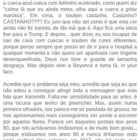
a cueca-azul-cueca com folhinho acetinado, como quem diz
"calma lá que eu ainda mexo, olha aqui a cueca a gritar
marotice". Em cima, o soutien castanho. Castanho?
CASTANHO???? Eu juro que não sei como é que esta cor
ainda não foi banida, de tão má que é. Aqui fica uma ideia
fixe para o Trump. E depois... quer dizer, eu sou incapaz de
sair de casa com cuecas e soutien de cores diferentes,
porque penso sempre que posso ter de ir para o hospital a
qualquer momento e não quero ser apanhada com lingerie
desemparelhada, Deus nos livre e guarde de tamanha
desgraça. Mas depois vem a Beyoncé e toma lá, in your
face.
Acredito que o problema seja meu, acredito que seja eu que
não estou a conseguir atingir toda a mensagem que esta
foto quer transmitir. Falta-me sensibilidade para as artes, é
uma lacuna que tenho de preencher. Mas, assim numa
primeira olhadela, isto parece-me só parolada da grossa, se
nos aproximarmos mais conseguimos ver azeite a escorrer
por aquelas flores. Parece um daqueles postais dos anos
80, que nós achávamos lindíssimos e de muito bom gosto...
porque estávamos nos anos 80 e nunca tínhamos visto