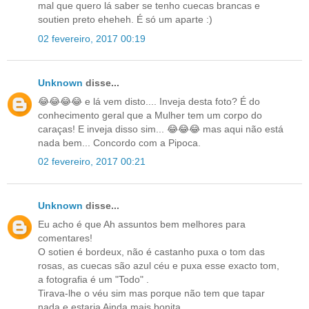
mal que quero lá saber se tenho cuecas brancas e
soutien preto eheheh. É só um aparte :)
02 fevereiro, 2017 00:19
Unknown
disse...
😂😂😂😂 e lá vem disto.... Inveja desta foto? É do
conhecimento geral que a Mulher tem um corpo do
caraças! E inveja disso sim... 😂😂😂 mas aqui não está
nada bem... Concordo com a Pipoca.
02 fevereiro, 2017 00:21
Unknown
disse...
Eu acho é que Ah assuntos bem melhores para
comentares!
O sotien é bordeux, não é castanho puxa o tom das
rosas, as cuecas são azul céu e puxa esse exacto tom,
a fotografia é um "Todo" .
Tirava-lhe o véu sim mas porque não tem que tapar
nada e estaria Ainda mais bonita.