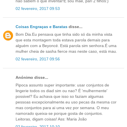
não sabem o que inventar!E sou mãe, pari 2 filhos:)
02 fevereiro, 2017 09:53
Coisas Engraças e Baratas
disse...
Bom Dia.Eu pensava que tinha sido só da minha vista
que esta montagem toda estava parola demais para
alguém com a Beyoncé. Está parola sim senhora.É uma
mulher cheia de sasha fierce mas neste caso, está mau.
02 fevereiro, 2017 09:56
Anónimo disse...
Pipoca assunto super importante: usar conjuntos de
lingerie todos os diad sim ou nao? É 'mulhermente'
possivel? Eu achava que isso so faziam algumas
pessoas excepcionalmente.eu uso pecas da mesma cor
mas conjuntos para ai uma vez por semana. O meu
namorado queixa-se porque gosta de conjuntos.
Leitoras, digam coisas! Ass: Maria João
02 fevereiro, 2017 10:10