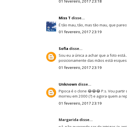
01 fevereiro, 2017 23:18
Miss T
disse...
É tão mau, tão, mas tão mau, que parece
01 fevereiro, 2017 23:19
Sofia
disse...
Sou eu a única a achar que a foto está.
posicionamente das mãos está esquesito
01 fevereiro, 2017 23:19
Unknown
disse...
Pipoca é o clone 😂😂😂 P.s. Vou partir 
morreu em 2000 (?) e agora quem a rep
01 fevereiro, 2017 23:19
Margarida disse...
pá, não querendo ser de intrigas (e ar