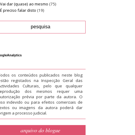
Vai dar (quase) ao mesmo
(75)
É preciso falar disto
(19)
ogleAnalytics
Todos os conteúdos publicados neste blog
estão registados na Inspecção Geral das
Actividades Culturais, pelo que qualquer
reprodução dos mesmos requer uma
autorização prévia por parte da autora. O
uso indevido ou para efeitos comerciais de
textos ou imagens da autora poderá dar
rigem a processo judicial.
arquivo do blogue