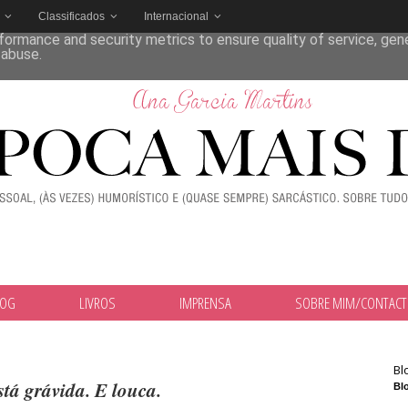
Classificados
Internacional
deliver its services and to analyze traffic. Your IP address and
formance and security metrics to ensure quality of service, ge
 abuse.
LOG
LIVROS
IMPRENSA
SOBRE MIM/CONTAC
Bl
tá grávida. E louca.
Blo