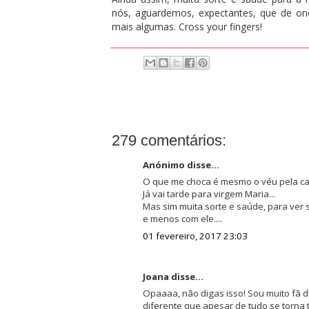
nós, aguardemos, expectantes, que de ond
mais algumas. Cross your fingers!
279 comentários:
Anónimo disse...
O que me choca é mesmo o véu pela ca
Já vai tarde para virgem Maria...
Mas sim muita sorte e saúde, para ver 
e menos com ele....
01 fevereiro, 2017 23:03
Joana disse...
Opaaaa, não digas isso! Sou muito fã de
diferente que apesar de tudo se torna t