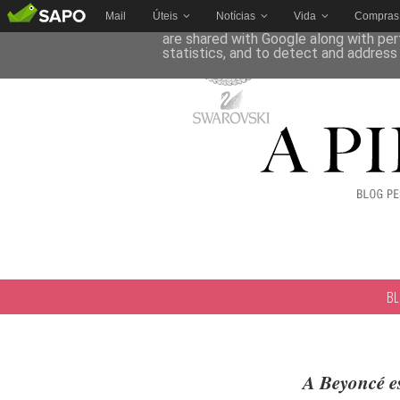
Mail
Úteis
Notícias
Vida
Compras
This site uses cookies from Google to 
are shared with Google along with per
statistics, and to detect and address
B
A Beyoncé es