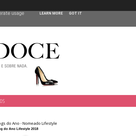
 user-agent
nerate usage
LEARN MORE
GOT IT
TOS
ogs do Ano - Nomeado Lifestyle
g do Ano Lifestyle 2018