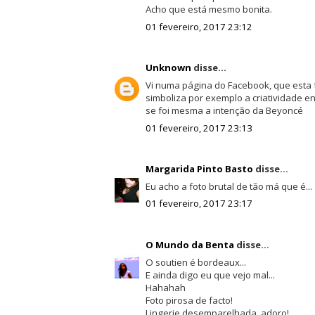
Acho que está mesmo bonita.
01 fevereiro, 2017 23:12
Unknown
disse...
Vi numa página do Facebook, que esta 
simboliza por exemplo a criatividade e
se foi mesma a intenção da Beyoncé
01 fevereiro, 2017 23:13
Margarida Pinto Basto
disse...
Eu acho a foto brutal de tão má que é...
01 fevereiro, 2017 23:17
O Mundo da Benta
disse...
O soutien é bordeaux...
E ainda digo eu que vejo mal...
Hahahah
Foto pirosa de facto!
Lingerie desemparelhada, adoro!