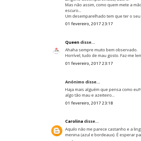
Mas não assim, como quem mete a mão 
escuro...
Um desemparelhado tem que ter o seu q
01 fevereiro, 2017 23:17
Queen
disse...
Ahaha sempre muito bem observado.
Horrível, tudo de mau gosto. Faz-me lem
01 fevereiro, 2017 23:17
Anónimo disse...
Haja mais alguém que pensa como eu!!=
algo tão mau e azeiteiro...
01 fevereiro, 2017 23:18
Carolina
disse...
Aquilo não me parece castanho e a lin
menina (azul e bordeaux). É esperar pa