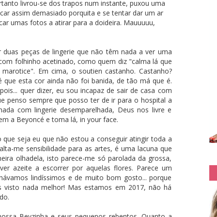
ortanto livrou-se dos trapos num instante, puxou uma
icar assim demasiado porquita e se tentar dar um ar
ar umas fotos a atirar para a doideira. Mauuuuu,
r duas peças de lingerie que não têm nada a ver uma
com folhinho acetinado, como quem diz "calma lá que
r marotice". Em cima, o soutien castanho. Castanho?
que esta cor ainda não foi banida, de tão má que é.
pois... quer dizer, eu sou incapaz de sair de casa com
ue penso sempre que posso ter de ir para o hospital a
ada com lingerie desemparelhada, Deus nos livre e
m a Beyoncé e toma lá, in your face.
 que seja eu que não estou a conseguir atingir toda a
lta-me sensibilidade para as artes, é uma lacuna que
ira olhadela, isto parece-me só parolada da grossa,
r azeite a escorrer por aquelas flores. Parece um
hávamos lindíssimos e de muito bom gosto... porque
s visto nada melhor! Mas estamos em 2017, não há
do.
 nossa Beyzinha e seus pequenos rebentos. Quanto a