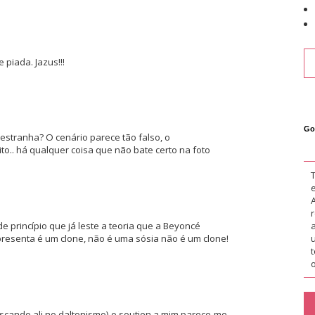
 piada. Jazus!!!
Go
.estranha? O cenário parece tão falso, o
.. há qualquer coisa que não bate certo na foto
de princípio que já leste a teoria que a Beyoncé
resenta é um clone, não é uma sósia não é um clone!
o
riscando ali no daltonismo) o soutien a mim parece-me