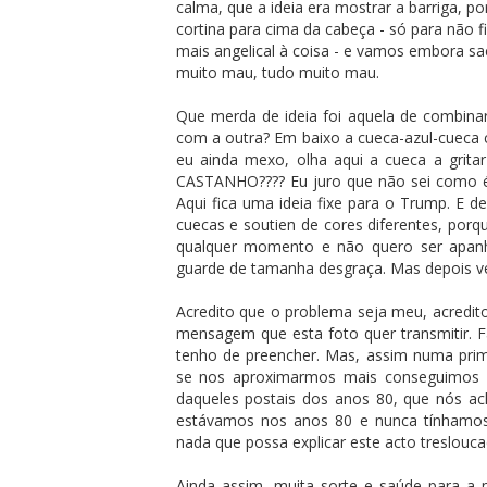
calma, que a ideia era mostrar a barriga, p
cortina para cima da cabeça - só para não f
mais angelical à coisa - e vamos embora sac
muito mau, tudo muito mau.
Que merda de ideia foi aquela de combina
com a outra? Em baixo a cueca-azul-cueca 
eu ainda mexo, olha aqui a cueca a grita
CASTANHO???? Eu juro que não sei como é 
Aqui fica uma ideia fixe para o Trump. E de
cuecas e soutien de cores diferentes, porq
qualquer momento e não quero ser apanh
guarde de tamanha desgraça. Mas depois ve
Acredito que o problema seja meu, acredito
mensagem que esta foto quer transmitir. Fa
tenho de preencher. Mas, assim numa prime
se nos aproximarmos mais conseguimos ve
daqueles postais dos anos 80, que nós ac
estávamos nos anos 80 e nunca tínhamo
nada que possa explicar este acto treslouca
Ainda assim, muita sorte e saúde para a