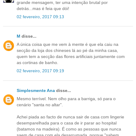
grande mensagem, ter uma intenção brutal por
detrás...mas é feia que dói!
02 fevereiro, 2017 09:13
M
disse...
A única coisa que me vem à mente é que ela caiu na
secção da loja dos chineses lá ao pé da minha casa,
quem tem a secção das flores artificiais juntamente com
as cortinas de banho.
02 fevereiro, 2017 09:19
Simplesmente Ana
disse...
Mesmo terrível. Nem olho para a barriga, só para o
cenário "santa no altar".
Achei piada ao facto de nunca sair de casa com lingerie
desemparelhada para o casa de ir parar ao hospital
(batamos na madeira). É como as pessoas que nunca
saem de casa com ela desarrumada, porque "sabem