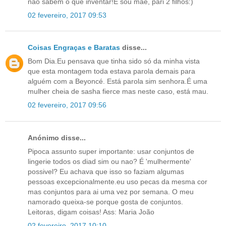
não sabem o que inventar!E sou mãe, pari 2 filhos:)
02 fevereiro, 2017 09:53
Coisas Engraças e Baratas
disse...
Bom Dia.Eu pensava que tinha sido só da minha vista
que esta montagem toda estava parola demais para
alguém com a Beyoncé. Está parola sim senhora.É uma
mulher cheia de sasha fierce mas neste caso, está mau.
02 fevereiro, 2017 09:56
Anónimo disse...
Pipoca assunto super importante: usar conjuntos de
lingerie todos os diad sim ou nao? É 'mulhermente'
possivel? Eu achava que isso so faziam algumas
pessoas excepcionalmente.eu uso pecas da mesma cor
mas conjuntos para ai uma vez por semana. O meu
namorado queixa-se porque gosta de conjuntos.
Leitoras, digam coisas! Ass: Maria João
02 fevereiro, 2017 10:10