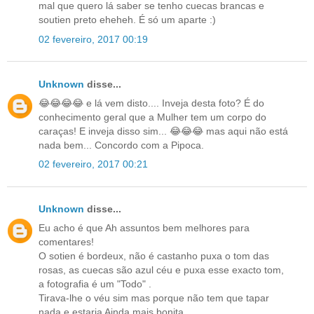
mal que quero lá saber se tenho cuecas brancas e
soutien preto eheheh. É só um aparte :)
02 fevereiro, 2017 00:19
Unknown
disse...
😂😂😂😂 e lá vem disto.... Inveja desta foto? É do
conhecimento geral que a Mulher tem um corpo do
caraças! E inveja disso sim... 😂😂😂 mas aqui não está
nada bem... Concordo com a Pipoca.
02 fevereiro, 2017 00:21
Unknown
disse...
Eu acho é que Ah assuntos bem melhores para
comentares!
O sotien é bordeux, não é castanho puxa o tom das
rosas, as cuecas são azul céu e puxa esse exacto tom,
a fotografia é um "Todo" .
Tirava-lhe o véu sim mas porque não tem que tapar
nada e estaria Ainda mais bonita.