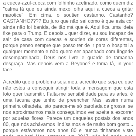
a cueca-azul-cueca com folhinho acetinado, como quem diz
"calma lá que eu ainda mexo, olha aqui a cueca a gritar
marotice". Em cima, o soutien castanho. Castanho?
CASTANHO???? Eu juro que não sei como é que esta cor
ainda não foi banida, de tão má que é. Aqui fica uma ideia
fixe para o Trump. E depois... quer dizer, eu sou incapaz de
sair de casa com cuecas e soutien de cores diferentes,
porque penso sempre que posso ter de ir para o hospital a
qualquer momento e não quero ser apanhada com lingerie
desemparelhada, Deus nos livre e guarde de tamanha
desgraça. Mas depois vem a Beyoncé e toma lá, in your
face.
Acredito que o problema seja meu, acredito que seja eu que
não estou a conseguir atingir toda a mensagem que esta
foto quer transmitir. Falta-me sensibilidade para as artes, é
uma lacuna que tenho de preencher. Mas, assim numa
primeira olhadela, isto parece-me só parolada da grossa, se
nos aproximarmos mais conseguimos ver azeite a escorrer
por aquelas flores. Parece um daqueles postais dos anos
80, que nós achávamos lindíssimos e de muito bom gosto...
porque estávamos nos anos 80 e nunca tínhamos visto