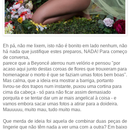
Eh pá, não me lixem, isto não é bonito em lado nenhum, não
há nada que justifique estes preparos, NADA! Para começo
de conversa,
parece que a Beyoncé aterrou num velório e pensou "por
acaso aqui junto destas coroas de flores que trouxeram para
homenagear o morto é que se faziam umas fotos bem boas".
Mas calma, que a ideia era mostrar a barriga, portanto
livrou-se dos trapos num instante, puxou uma cortina para
cima da cabeça - só para não ficar assim demasiado
porquita e se tentar dar um ar mais angelical à coisa - e
vamos embora sacar umas fotos a atirar para a doideira.
Mauuuuu, muito mau, tudo muito mau.
Que merda de ideia foi aquela de combinar duas peças de
lingerie que não têm nada a ver uma com a outra? Em baixo