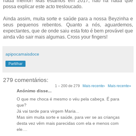
nada melhor! Mas estamos em 2017, não há nada que
possa explicar este acto tresloucado.
Ainda assim, muita sorte e saúde para a nossa Beyzinha e
seus pequenos rebentos. Quanto a nós, aguardemos,
expectantes, que de onde saiu esta foto é bem provável que
ainda vão sair mais algumas. Cross your fingers!
apipocamaisdoce
Partilhar
279 comentários:
1 – 200 de 279
Mais recente›
Mais recente»
Anónimo disse...
O que me choca é mesmo o véu pela cabeça. É para
que?
Já vai tarde para virgem Maria...
Mas sim muita sorte e saúde, para ver se as crianças
desta vez vêm mais parecidas com ela e menos com
ele....