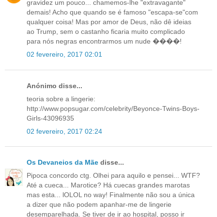
gravidez um pouco... chamemos-lhe "extravagante"
demais! Acho que quando se é famoso "escapa-se"com
qualquer coisa! Mas por amor de Deus, não dê ideias
ao Trump, sem o castanho ficaria muito complicado
para nós negras encontrarmos um nude ����!
02 fevereiro, 2017 02:01
Anónimo disse...
teoria sobre a lingerie:
http://www.popsugar.com/celebrity/Beyonce-Twins-Boys-
Girls-43096935
02 fevereiro, 2017 02:24
Os Devaneios da Mãe
disse...
Pipoca concordo ctg. Olhei para aquilo e pensei... WTF?
Até a cueca... Marotice? Há cuecas grandes marotas
mas esta... lOLOL no way! Finalmente não sou a única
a dizer que não podem apanhar-me de lingerie
desemparelhada. Se tiver de ir ao hospital, posso ir