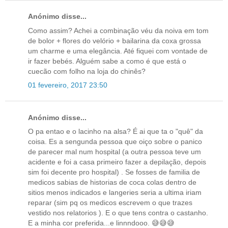
Anónimo disse...
Como assim? Achei a combinação véu da noiva em tom
de bolor + flores do velório + bailarina da coxa grossa
um charme e uma elegância. Até fiquei com vontade de
ir fazer bebés. Alguém sabe a como é que está o
cuecão com folho na loja do chinês?
01 fevereiro, 2017 23:50
Anónimo disse...
O pa entao e o lacinho na alsa? É ai que ta o "quê" da
coisa. Es a sengunda pessoa que oiço sobre o panico
de parecer mal num hospital (a outra pessoa teve um
acidente e foi a casa primeiro fazer a depilação, depois
sim foi decente pro hospital) . Se fosses de familia de
medicos sabias de historias de coca colas dentro de
sitios menos indicados e langeries seria a ultima iriam
reparar (sim pq os medicos escrevem o que trazes
vestido nos relatorios ). E o que tens contra o castanho.
E a minha cor preferida...e linnndooo. 😅😅😅