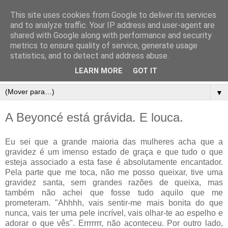
This site uses cookies from Google to deliver its services
and to analyze traffic. Your IP address and user-agent are
shared with Google along with performance and security
metrics to ensure quality of service, generate usage
statistics, and to detect and address abuse.
LEARN MORE
GOT IT
▼
A Beyoncé está grávida. E louca.
Eu sei que a grande maioria das mulheres acha que a
gravidez é um imenso estado de graça e que tudo o que
esteja associado a esta fase é absolutamente encantador.
Pela parte que me toca, não me posso queixar, tive uma
gravidez santa, sem grandes razões de queixa, mas
também não achei que fosse tudo aquilo que me
prometeram. "Ahhhh, vais sentir-me mais bonita do que
nunca, vais ter uma pele incrível, vais olhar-te ao espelho e
adorar o que vês". Errrrrrr, não aconteceu. Por outro lado,