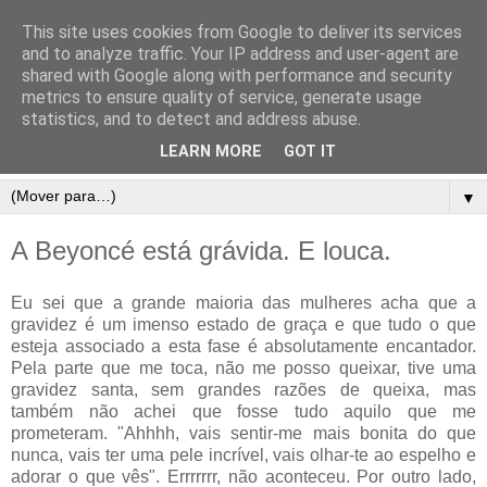
This site uses cookies from Google to deliver its services
and to analyze traffic. Your IP address and user-agent are
shared with Google along with performance and security
metrics to ensure quality of service, generate usage
statistics, and to detect and address abuse.
LEARN MORE
GOT IT
▼
A Beyoncé está grávida. E louca.
Eu sei que a grande maioria das mulheres acha que a
gravidez é um imenso estado de graça e que tudo o que
esteja associado a esta fase é absolutamente encantador.
Pela parte que me toca, não me posso queixar, tive uma
gravidez santa, sem grandes razões de queixa, mas
também não achei que fosse tudo aquilo que me
prometeram. "Ahhhh, vais sentir-me mais bonita do que
nunca, vais ter uma pele incrível, vais olhar-te ao espelho e
adorar o que vês". Errrrrrr, não aconteceu. Por outro lado,