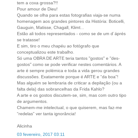
tem a coxa grossa?!!
Pour amour de Dieu!
Quando se olha para estas fotografias viaja-se numa
homenagem aos grandes pintores da História: Boticelli,
Gauguin, Matisse, Chagall, Klimt...
Estão ali todos representados - como se de um d´áprés
se tratasse!
E sim, tiro o meu chapéu ao fotógrafo que
conceptualizou este trabalho.
Só uma OBRA DE ARTE teria tantos "gostos" e "des-
gostos" como se pode verificar nestes comentários. A
arte é sempre polémica e toda a vida gerou grandes
discussões. Exatamente porque é ARTE e “da boa”!
Mas alguém se lembraria de criticar a depilação (ou a
falta dela) das sobrancelhas da Frida Kahlo?
A arte e os gostos discutem-se, sim, mas com outro tipo
de argumentos.
Chamem-me intelectual, o que quiserem, mas faz-me
“redelas” ver tanta ignorância!
Alicinha
03 fevereiro, 2017 03:11