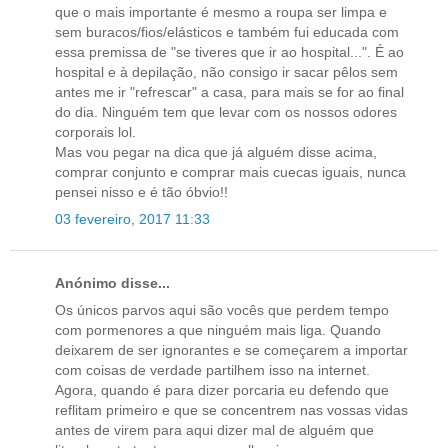
que o mais importante é mesmo a roupa ser limpa e
sem buracos/fios/elásticos e também fui educada com
essa premissa de "se tiveres que ir ao hospital...". É ao
hospital e à depilação, não consigo ir sacar pêlos sem
antes me ir "refrescar" a casa, para mais se for ao final
do dia. Ninguém tem que levar com os nossos odores
corporais lol.
Mas vou pegar na dica que já alguém disse acima,
comprar conjunto e comprar mais cuecas iguais, nunca
pensei nisso e é tão óbvio!!
03 fevereiro, 2017 11:33
Anónimo disse...
Os únicos parvos aqui são vocês que perdem tempo
com pormenores a que ninguém mais liga. Quando
deixarem de ser ignorantes e se começarem a importar
com coisas de verdade partilhem isso na internet.
Agora, quando é para dizer porcaria eu defendo que
reflitam primeiro e que se concentrem nas vossas vidas
antes de virem para aqui dizer mal de alguém que