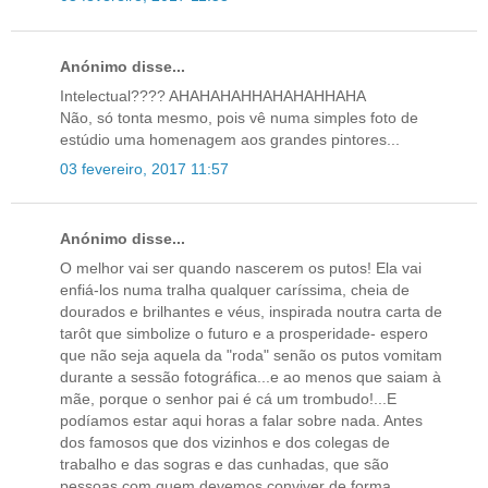
Anónimo disse...
Intelectual???? AHAHAHAHHAHAHAHHAHA
Não, só tonta mesmo, pois vê numa simples foto de
estúdio uma homenagem aos grandes pintores...
03 fevereiro, 2017 11:57
Anónimo disse...
O melhor vai ser quando nascerem os putos! Ela vai
enfiá-los numa tralha qualquer caríssima, cheia de
dourados e brilhantes e véus, inspirada noutra carta de
tarôt que simbolize o futuro e a prosperidade- espero
que não seja aquela da "roda" senão os putos vomitam
durante a sessão fotográfica...e ao menos que saiam à
mãe, porque o senhor pai é cá um trombudo!...E
podíamos estar aqui horas a falar sobre nada. Antes
dos famosos que dos vizinhos e dos colegas de
trabalho e das sogras e das cunhadas, que são
pessoas com quem devemos conviver de forma