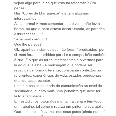
vejam algo para lá do que está na fotografia? Ora
pense!
Nas “Cores de Marraquexe” até tem algumas
interessantes…
Acha normal virmos comentar que o velho não fez a
barba, ou que a casa estava desarrumada, as paredes
esburacadas …?!
Seria muito redutor!
Que lhe parece?
Ok, apanhou instantes que não foram “produzidos” por
si, mas foram escolhidos por si e a composição também
é sua. E o que as torna interessantes é o vermos para
lá do que lá está - a mensagem que poderá ser
recebida de forma diferente, consoante contextos ou
referentes, experiências de vida, estados emocionais,
etc., de cada receptor.
(Isto é o básico da teoria da comunicação ao nível do
secundário, quanto mais uma jornalista que deve ter
feito a faculdade!)
Em estúdio, os fotógrafos montam a cena e têm todo
um trabalho, tal como o realiza um pintor no seu atelier.
Outro exemplo: às vezes nos seus posts (ainda num há