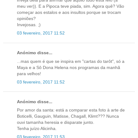
inveja dela para afirmar que aquilo tudo està feio (a
meu ver)). E a Pipoca teve piada, sim. Agora quê? Vão
começar aos estalos e aos insultos porque se trocam
opiniões?
Invejosas. ;)
03 fevereiro, 2017 11:52
Anónimo disse...
...mas quem é que se inspira em "cartas do tarôt", só a
Maya e a Sô Dona Helena nos programas da manhã
para velhos!
03 fevereiro, 2017 11:52
Anónimo disse...
Por amor da santa: está a comparar esta foto à arte de
Boticelli, Gauguin, Matisse, Chagall, Klimt??? Nunca
ouvi tamanha heresia e disparate junto.
Tenha juízo Alicinha.
03 fevereiro, 2017 11:53