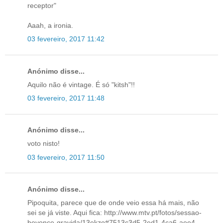
receptor"
Aaah, a ironia.
03 fevereiro, 2017 11:42
Anónimo disse...
Aquilo não é vintage. É só "kitsh"!!
03 fevereiro, 2017 11:48
Anónimo disse...
voto nisto!
03 fevereiro, 2017 11:50
Anónimo disse...
Pipoquita, parece que de onde veio essa há mais, não
sei se já viste. Aqui fica: http://www.mtv.pt/fotos/sessao-
beyonce-gravida/13ekzo#7513c3d5-2ed1-4ca6-aee4-