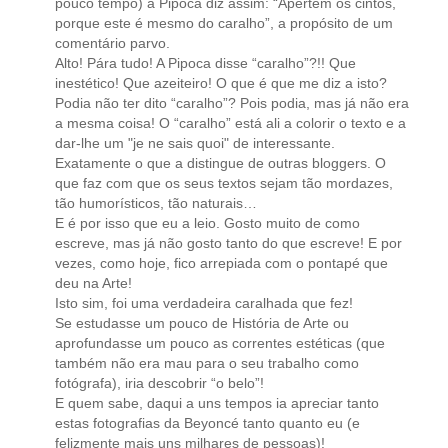
pouco tempo) a Pipoca diz assim: “Apertem os cintos,
porque este é mesmo do caralho”, a propósito de um
comentário parvo.
Alto! Pára tudo! A Pipoca disse “caralho”?!! Que
inestético! Que azeiteiro! O que é que me diz a isto?
Podia não ter dito “caralho”? Pois podia, mas já não era
a mesma coisa! O “caralho” está ali a colorir o texto e a
dar-lhe um "je ne sais quoi" de interessante.
Exatamente o que a distingue de outras bloggers. O
que faz com que os seus textos sejam tão mordazes,
tão humorísticos, tão naturais…
E é por isso que eu a leio. Gosto muito de como
escreve, mas já não gosto tanto do que escreve! E por
vezes, como hoje, fico arrepiada com o pontapé que
deu na Arte!
Isto sim, foi uma verdadeira caralhada que fez!
Se estudasse um pouco de História de Arte ou
aprofundasse um pouco as correntes estéticas (que
também não era mau para o seu trabalho como
fotógrafa), iria descobrir “o belo”!
E quem sabe, daqui a uns tempos ia apreciar tanto
estas fotografias da Beyoncé tanto quanto eu (e
felizmente mais uns milhares de pessoas)!