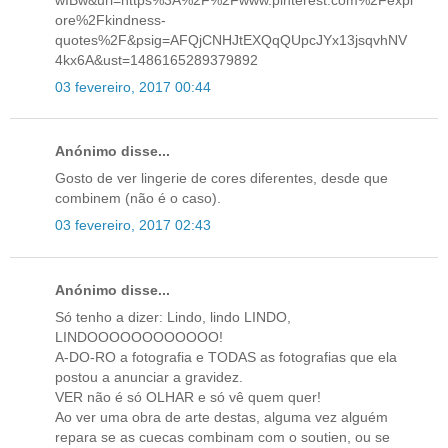
ore%2Fkindness-
quotes%2F&psig=AFQjCNHJtEXQqQUpcJYx13jsqvhNV
4kx6A&ust=1486165289379892
03 fevereiro, 2017 00:44
Anónimo disse...
Gosto de ver lingerie de cores diferentes, desde que
combinem (não é o caso).
03 fevereiro, 2017 02:43
Anónimo disse...
Só tenho a dizer: Lindo, lindo LINDO,
LINDOOOOOOOOOOOO!
A-DO-RO a fotografia e TODAS as fotografias que ela
postou a anunciar a gravidez.
VER não é só OLHAR e só vê quem quer!
Ao ver uma obra de arte destas, alguma vez alguém
repara se as cuecas combinam com o soutien, ou se