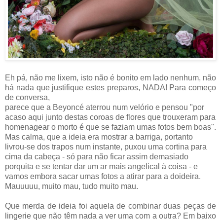
Eh pá, não me lixem, isto não é bonito em lado nenhum, não
há nada que justifique estes preparos, NADA! Para começo
de conversa,
parece que a Beyoncé aterrou num velório e pensou "por
acaso aqui junto destas coroas de flores que trouxeram para
homenagear o morto é que se faziam umas fotos bem boas".
Mas calma, que a ideia era mostrar a barriga, portanto
livrou-se dos trapos num instante, puxou uma cortina para
cima da cabeça - só para não ficar assim demasiado
porquita e se tentar dar um ar mais angelical à coisa - e
vamos embora sacar umas fotos a atirar para a doideira.
Mauuuuu, muito mau, tudo muito mau.
Que merda de ideia foi aquela de combinar duas peças de
lingerie que não têm nada a ver uma com a outra? Em baixo