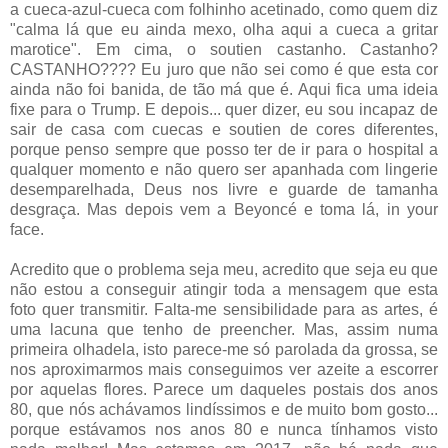
a cueca-azul-cueca com folhinho acetinado, como quem diz
"calma lá que eu ainda mexo, olha aqui a cueca a gritar
marotice". Em cima, o soutien castanho. Castanho?
CASTANHO???? Eu juro que não sei como é que esta cor
ainda não foi banida, de tão má que é. Aqui fica uma ideia
fixe para o Trump. E depois... quer dizer, eu sou incapaz de
sair de casa com cuecas e soutien de cores diferentes,
porque penso sempre que posso ter de ir para o hospital a
qualquer momento e não quero ser apanhada com lingerie
desemparelhada, Deus nos livre e guarde de tamanha
desgraça. Mas depois vem a Beyoncé e toma lá, in your
face.
Acredito que o problema seja meu, acredito que seja eu que
não estou a conseguir atingir toda a mensagem que esta
foto quer transmitir. Falta-me sensibilidade para as artes, é
uma lacuna que tenho de preencher. Mas, assim numa
primeira olhadela, isto parece-me só parolada da grossa, se
nos aproximarmos mais conseguimos ver azeite a escorrer
por aquelas flores. Parece um daqueles postais dos anos
80, que nós achávamos lindíssimos e de muito bom gosto...
porque estávamos nos anos 80 e nunca tínhamos visto