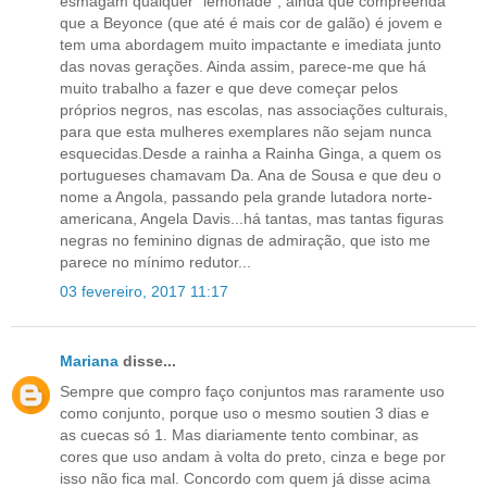
esmagam qualquer "lemonade", ainda que compreenda
que a Beyonce (que até é mais cor de galão) é jovem e
tem uma abordagem muito impactante e imediata junto
das novas gerações. Ainda assim, parece-me que há
muito trabalho a fazer e que deve começar pelos
próprios negros, nas escolas, nas associações culturais,
para que esta mulheres exemplares não sejam nunca
esquecidas.Desde a rainha a Rainha Ginga, a quem os
portugueses chamavam Da. Ana de Sousa e que deu o
nome a Angola, passando pela grande lutadora norte-
americana, Angela Davis...há tantas, mas tantas figuras
negras no feminino dignas de admiração, que isto me
parece no mínimo redutor...
03 fevereiro, 2017 11:17
Mariana
disse...
Sempre que compro faço conjuntos mas raramente uso
como conjunto, porque uso o mesmo soutien 3 dias e
as cuecas só 1. Mas diariamente tento combinar, as
cores que uso andam à volta do preto, cinza e bege por
isso não fica mal. Concordo com quem já disse acima