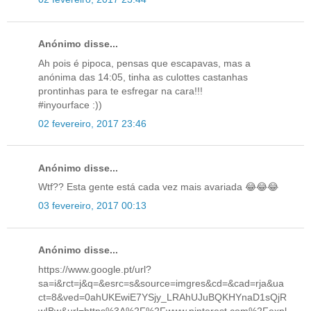
Anónimo disse...
Ah pois é pipoca, pensas que escapavas, mas a
anónima das 14:05, tinha as culottes castanhas
prontinhas para te esfregar na cara!!!
#inyourface :))
02 fevereiro, 2017 23:46
Anónimo disse...
Wtf?? Esta gente está cada vez mais avariada 😂😂😂
03 fevereiro, 2017 00:13
Anónimo disse...
https://www.google.pt/url?
sa=i&rct=j&q=&esrc=s&source=imgres&cd=&cad=rja&ua
ct=8&ved=0ahUKEwiE7YSjy_LRAhUJuBQKHYnaD1sQjR
wIBw&url=https%3A%2F%2Fwww.pinterest.com%2Fexpl