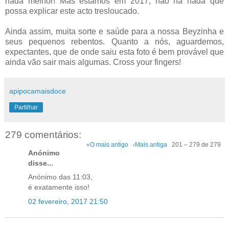
nada melhor! Mas estamos em 2017, não há nada que
possa explicar este acto tresloucado.
Ainda assim, muita sorte e saúde para a nossa Beyzinha e
seus pequenos rebentos. Quanto a nós, aguardemos,
expectantes, que de onde saiu esta foto é bem provável que
ainda vão sair mais algumas. Cross your fingers!
apipocamaisdoce
Partilhar
279 comentários:
«O mais antigo
‹Mais antiga
201 – 279 de 279
Anónimo
disse...
Anónimo das 11:03,
é exatamente isso!
02 fevereiro, 2017 21:50