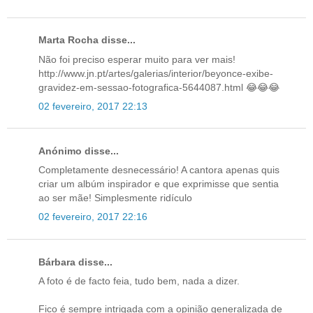
Marta Rocha disse...
Não foi preciso esperar muito para ver mais!
http://www.jn.pt/artes/galerias/interior/beyonce-exibe-
gravidez-em-sessao-fotografica-5644087.html 😂😂😂
02 fevereiro, 2017 22:13
Anónimo disse...
Completamente desnecessário! A cantora apenas quis
criar um albúm inspirador e que exprimisse que sentia
ao ser mãe! Simplesmente ridículo
02 fevereiro, 2017 22:16
Bárbara disse...
A foto é de facto feia, tudo bem, nada a dizer.
Fico é sempre intrigada com a opinião generalizada de