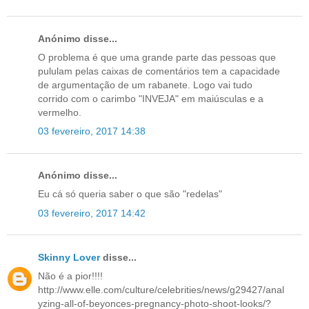
Anónimo disse...
O problema é que uma grande parte das pessoas que
pululam pelas caixas de comentários tem a capacidade
de argumentação de um rabanete. Logo vai tudo
corrido com o carimbo "INVEJA" em maiúsculas e a
vermelho.
03 fevereiro, 2017 14:38
Anónimo disse...
Eu cá só queria saber o que são "redelas"
03 fevereiro, 2017 14:42
Skinny Lover
disse...
Não é a pior!!!!
http://www.elle.com/culture/celebrities/news/g29427/anal
yzing-all-of-beyonces-pregnancy-photo-shoot-looks/?