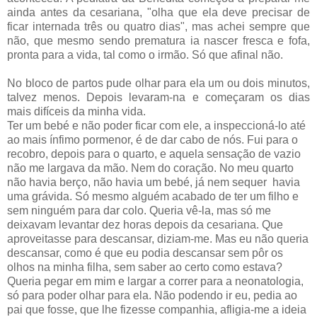
ainda antes da cesariana, "olha que ela deve precisar de
ficar internada três ou quatro dias", mas achei sempre que
não, que mesmo sendo prematura ia nascer fresca e fofa,
pronta para a vida, tal como o irmão. Só que afinal não.
No bloco de partos pude olhar para ela um ou dois minutos,
talvez menos. Depois levaram-na e começaram os dias
mais difíceis da minha vida.
Ter um bebé e não poder ficar com ele, a inspeccioná-lo até
ao mais ínfimo pormenor, é de dar cabo de nós. Fui para o
recobro, depois para o quarto, e aquela sensação de vazio
não me largava da mão. Nem do coração. No meu quarto
não havia berço, não havia um bebé, já nem sequer havia
uma grávida. Só mesmo alguém acabado de ter um filho e
sem ninguém para dar colo. Queria vê-la, mas só me
deixavam levantar dez horas depois da cesariana. Que
aproveitasse para descansar, diziam-me. Mas eu não queria
descansar, como é que eu podia descansar sem pôr os
olhos na minha filha, sem saber ao certo como estava?
Queria pegar em mim e largar a correr para a neonatologia,
só para poder olhar para ela. Não podendo ir eu, pedia ao
pai que fosse, que lhe fizesse companhia, afligia-me a ideia