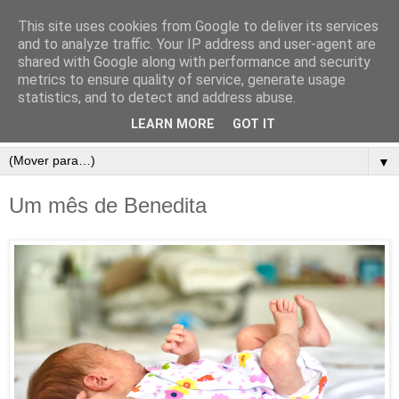
This site uses cookies from Google to deliver its services
and to analyze traffic. Your IP address and user-agent are
shared with Google along with performance and security
metrics to ensure quality of service, generate usage
statistics, and to detect and address abuse.
LEARN MORE
GOT IT
▼
Um mês de Benedita