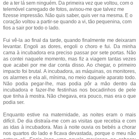
de a ter lá sem ninguém. Da primeira vez que voltou, com o
telemóvel carregado de fotos, avisou-me que talvez me
fizesse impressão. Não quis saber, quis ver na mesma. E o
coração voltou a partir-se quando a vi, tão pequenina, com
fios a sair por todo o lado.
Fui vê-la ao final da tarde, quando finalmente me deixaram
levantar. Engoli as dores, engoli o choro e fui. Da minha
cama à incubadora era preciso passar por sete portas. Não
as contei naquele momento, mas fiz a viagem tantas vezes
que acabei por me dar conta disso. Ao chegar, o primeiro
impacto foi brutal. A incubadora, as máquinas, os monitores,
os alarmes e ela ali, mínima, no meio daquele aparato todo.
Não podia pegar-lhe, mas podia pôr a mão dentro da
incubadora e fazer-lhe festinhas nos bocadinhos de pele
que tinha à mostra. Não chegava, era pouco, mas era o que
podia ser.
Enquanto estive na maternidade, as noites eram o mais
difícil. De dia distraía-me com as visitas que recebia e com
as idas à incubadora. Mas à noite ouvia os bebés a chorar
nos quartos do lado e ficava devastada, porque o meu não