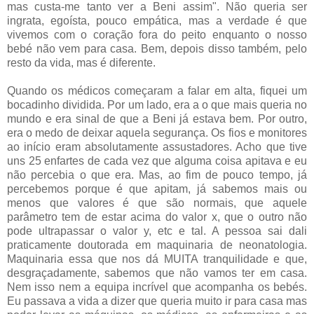
mas custa-me tanto ver a Beni assim". Não queria ser
ingrata, egoísta, pouco empática, mas a verdade é que
vivemos com o coração fora do peito enquanto o nosso
bebé não vem para casa. Bem, depois disso também, pelo
resto da vida, mas é diferente.
Quando os médicos começaram a falar em alta, fiquei um
bocadinho dividida. Por um lado, era a o que mais queria no
mundo e era sinal de que a Beni já estava bem. Por outro,
era o medo de deixar aquela segurança. Os fios e monitores
ao início eram absolutamente assustadores. Acho que tive
uns 25 enfartes de cada vez que alguma coisa apitava e eu
não percebia o que era. Mas, ao fim de pouco tempo, já
percebemos porque é que apitam, já sabemos mais ou
menos que valores é que são normais, que aquele
parâmetro tem de estar acima do valor x, que o outro não
pode ultrapassar o valor y, etc e tal. A pessoa sai dali
praticamente doutorada em maquinaria de neonatologia.
Maquinaria essa que nos dá MUITA tranquilidade e que,
desgraçadamente, sabemos que não vamos ter em casa.
Nem isso nem a equipa incrível que acompanha os bebés.
Eu passava a vida a dizer que queria muito ir para casa mas