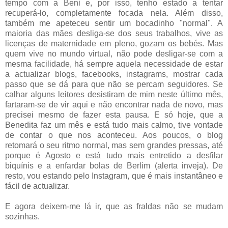
tempo com a Beni e, por isso, tenho estado a tentar
recuperá-lo, completamente focada nela. Além disso,
também me apeteceu sentir um bocadinho "normal". A
maioria das mães desliga-se dos seus trabalhos, vive as
licenças de maternidade em pleno, gozam os bebés. Mas
quem vive no mundo virtual, não pode desligar-se com a
mesma facilidade, há sempre aquela necessidade de estar
a actualizar blogs, facebooks, instagrams, mostrar cada
passo que se dá para que não se percam seguidores. Se
calhar alguns leitores desistiram de mim neste último mês,
fartaram-se de vir aqui e não encontrar nada de novo, mas
precisei mesmo de fazer esta pausa. E só hoje, que a
Benedita faz um mês e está tudo mais calmo, tive vontade
de contar o que nos aconteceu. Aos poucos, o blog
retomará o seu ritmo normal, mas sem grandes pressas, até
porque é Agosto e está tudo mais entretido a desfilar
biquínis e a enfardar bolas de Berlim (alerta inveja). De
resto, vou estando pelo Instagram, que é mais instantâneo e
fácil de actualizar.
E agora deixem-me lá ir, que as fraldas não se mudam
sozinhas.