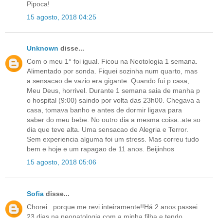
Pipoca!
15 agosto, 2018 04:25
Unknown
disse...
Com o meu 1° foi igual. Ficou na Neotologia 1 semana.
Alimentado por sonda. Fiquei sozinha num quarto, mas
a sensacao de vazio era gigante. Quando fui p casa,
Meu Deus, horrivel. Durante 1 semana saia de manha p
o hospital (9:00) saindo por volta das 23h00. Chegava a
casa, tomava banho e antes de dormir ligava para
saber do meu bebe. No outro dia a mesma coisa..ate so
dia que teve alta. Uma sensacao de Alegria e Terror.
Sem experiencia alguma foi um stress. Mas correu tudo
bem e hoje e um rapagao de 11 anos. Beijinhos
15 agosto, 2018 05:06
Sofia
disse...
Chorei...porque me revi inteiramente!!Há 2 anos passei
23 dias na neonatologia com a minha filha e tendo