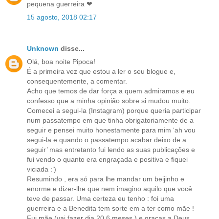
pequena guerreira ❤
15 agosto, 2018 02:17
Unknown
disse...
Olá, boa noite Pipoca!
É a primeira vez que estou a ler o seu blogue e,
consequentemente, a comentar.
Acho que temos de dar força a quem admiramos e eu
confesso que a minha opinião sobre si mudou muito.
Comecei a segui-la (Instagram) porque queria participar
num passatempo em que tinha obrigatoriamente de a
seguir e pensei muito honestamente para mim ‘ah vou
segui-la e quando o passatempo acabar deixo de a
seguir’ mas entretanto fui lendo as suas publicações e
fui vendo o quanto era engraçada e positiva e fiquei
viciada :’)
Resumindo , era só para lhe mandar um beijinho e
enorme e dizer-lhe que nem imagino aquilo que você
teve de passar. Uma certeza eu tenho : foi uma
guerreira e a Benedita tem sorte em a ter como mãe !
Fui mãe (vai fazer dia 20 6 meses ) e graças a Deus