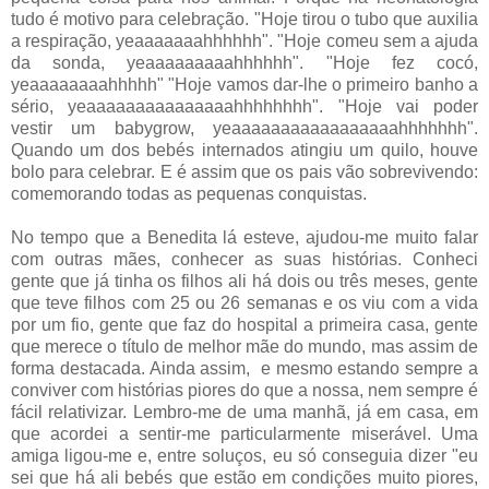
tudo é motivo para celebração. "Hoje tirou o tubo que auxilia
a respiração, yeaaaaaaahhhhhh". "Hoje comeu sem a ajuda
da sonda, yeaaaaaaaaahhhhhh". "Hoje fez cocó,
yeaaaaaaaahhhhh" "Hoje vamos dar-lhe o primeiro banho a
sério, yeaaaaaaaaaaaaaaahhhhhhhh". "Hoje vai poder
vestir um babygrow, yeaaaaaaaaaaaaaaaaahhhhhhh".
Quando um dos bebés internados atingiu um quilo, houve
bolo para celebrar. E é assim que os pais vão sobrevivendo:
comemorando todas as pequenas conquistas.
No tempo que a Benedita lá esteve, ajudou-me muito falar
com outras mães, conhecer as suas histórias. Conheci
gente que já tinha os filhos ali há dois ou três meses, gente
que teve filhos com 25 ou 26 semanas e os viu com a vida
por um fio, gente que faz do hospital a primeira casa, gente
que merece o título de melhor mãe do mundo, mas assim de
forma destacada. Ainda assim, e mesmo estando sempre a
conviver com histórias piores do que a nossa, nem sempre é
fácil relativizar. Lembro-me de uma manhã, já em casa, em
que acordei a sentir-me particularmente miserável. Uma
amiga ligou-me e, entre soluços, eu só conseguia dizer "eu
sei que há ali bebés que estão em condições muito piores,