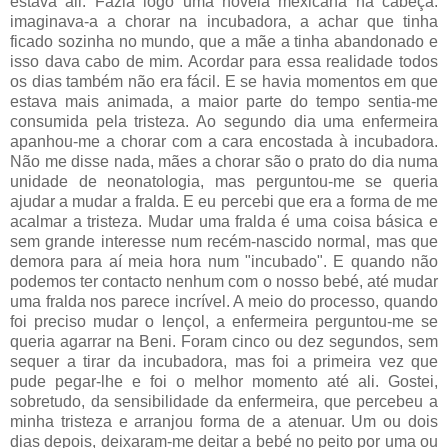
estava ali. Fazia logo uma novela mexicana na cabeça:
imaginava-a a chorar na incubadora, a achar que tinha
ficado sozinha no mundo, que a mãe a tinha abandonado e
isso dava cabo de mim. Acordar para essa realidade todos
os dias também não era fácil. E se havia momentos em que
estava mais animada, a maior parte do tempo sentia-me
consumida pela tristeza. Ao segundo dia uma enfermeira
apanhou-me a chorar com a cara encostada à incubadora.
Não me disse nada, mães a chorar são o prato do dia numa
unidade de neonatologia, mas perguntou-me se queria
ajudar a mudar a fralda. E eu percebi que era a forma de me
acalmar a tristeza. Mudar uma fralda é uma coisa básica e
sem grande interesse num recém-nascido normal, mas que
demora para aí meia hora num "incubado". E quando não
podemos ter contacto nenhum com o nosso bebé, até mudar
uma fralda nos parece incrível. A meio do processo, quando
foi preciso mudar o lençol, a enfermeira perguntou-me se
queria agarrar na Beni. Foram cinco ou dez segundos, sem
sequer a tirar da incubadora, mas foi a primeira vez que
pude pegar-lhe e foi o melhor momento até ali. Gostei,
sobretudo, da sensibilidade da enfermeira, que percebeu a
minha tristeza e arranjou forma de a atenuar. Um ou dois
dias depois, deixaram-me deitar a bebé no peito por uma ou