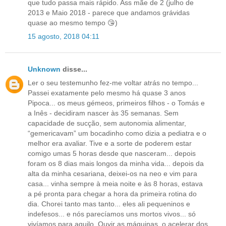
que tudo passa mais rápido. Ass mãe de 2 (julho de
2013 e Maio 2018 - parece que andamos grávidas
quase ao mesmo tempo 😘)
15 agosto, 2018 04:11
Unknown
disse...
Ler o seu testemunho fez-me voltar atrás no tempo...
Passei exatamente pelo mesmo há quase 3 anos
Pipoca... os meus gémeos, primeiros filhos - o Tomás e
a Inês - decidiram nascer às 35 semanas. Sem
capacidade de sucção, sem autonomia alimentar,
“gemericavam” um bocadinho como dizia a pediatra e o
melhor era avaliar. Tive e a sorte de poderem estar
comigo umas 5 horas desde que nasceram... depois
foram os 8 dias mais longos da minha vida... depois da
alta da minha cesariana, deixei-os na neo e vim para
casa... vinha sempre à meia noite e às 8 horas, estava
a pé pronta para chegar a hora da primeira rotina do
dia. Chorei tanto mas tanto... eles ali pequeninos e
indefesos... e nós parecíamos uns mortos vivos... só
vivíamos para aquilo. Ouvir as máquinas, o acelerar dos