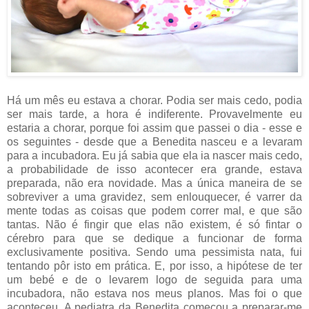
Há um mês eu estava a chorar. Podia ser mais cedo, podia
ser mais tarde, a hora é indiferente. Provavelmente eu
estaria a chorar, porque foi assim que passei o dia - esse e
os seguintes - desde que a Benedita nasceu e a levaram
para a incubadora. Eu já sabia que ela ia nascer mais cedo,
a probabilidade de isso acontecer era grande, estava
preparada, não era novidade. Mas a única maneira de se
sobreviver a uma gravidez, sem enlouquecer, é varrer da
mente todas as coisas que podem correr mal, e que são
tantas. Não é fingir que elas não existem, é só fintar o
cérebro para que se dedique a funcionar de forma
exclusivamente positiva. Sendo uma pessimista nata, fui
tentando pôr isto em prática. E, por isso, a hipótese de ter
um bebé e de o levarem logo de seguida para uma
incubadora, não estava nos meus planos. Mas foi o que
aconteceu. A pediatra da Benedita começou a preparar-me