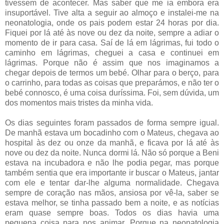
tivessem de acontecer. Mas saber que me ia embora era
insuportável. Tive alta a seguir ao almoço e instalei-me na
neonatologia, onde os pais podem estar 24 horas por dia.
Fiquei por lá até às nove ou dez da noite, sempre a adiar o
momento de ir para casa. Saí de lá em lágrimas, fui todo o
caminho em lágrimas, cheguei a casa e continuei em
lágrimas. Porque não é assim que nos imaginamos a
chegar depois de termos um bebé. Olhar para o berço, para
o carrinho, para todas as coisas que preparámos, e não ter o
bebé connosco, é uma coisa duríssima. Foi, sem dúvida, um
dos momentos mais tristes da minha vida.
Os dias seguintes foram passados de forma sempre igual.
De manhã estava um bocadinho com o Mateus, chegava ao
hospital às dez ou onze da manhã, e ficava por lá até às
nove ou dez da noite. Nunca dormi lá. Não só porque a Beni
estava na incubadora e não lhe podia pegar, mas porque
também sentia que era importante ir buscar o Mateus, jantar
com ele e tentar dar-lhe alguma normalidade. Chegava
sempre de coração nas mãos, ansiosa por vê-la, saber se
estava melhor, se tinha passado bem a noite, e as notícias
eram quase sempre boas. Todos os dias havia uma
pequena coisa para nos animar. Porque na neonatologia