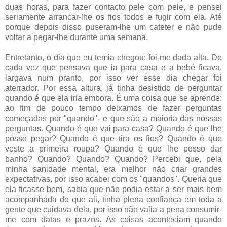
duas horas, para fazer contacto pele com pele, e pensei
seriamente arrancar-lhe os fios todos e fugir com ela. Até
porque depois disso puseram-lhe um cateter e não pude
voltar a pegar-lhe durante uma semana.
Entretanto, o dia que eu temia chegou: foi-me dada alta. De
cada vez que pensava que ia para casa e a bebé ficava,
largava num pranto, por isso ver esse dia chegar foi
aterrador. Por essa altura, já tinha desistido de perguntar
quando é que ela iria embora. É uma coisa que se aprende:
ao fim de pouco tempo deixamos de fazer perguntas
começadas por "quando"- e que são a maioria das nossas
perguntas. Quando é que vai para casa? Quando é que lhe
posso pegar? Quando é que tira os fios? Quando é que
veste a primeira roupa? Quando é que lhe posso dar
banho? Quando? Quando? Quando? Percebi que, pela
minha sanidade mental, era melhor não criar grandes
expectativas, por isso acabei com os "quandos". Queria que
ela ficasse bem, sabia que não podia estar a ser mais bem
acompanhada do que ali, tinha plena confiança em toda a
gente que cuidava dela, por isso não valia a pena consumir-
me com datas e prazos. As coisas aconteciam quando