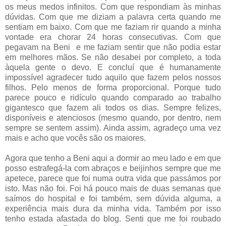
os meus medos infinitos. Com que respondiam às minhas
dúvidas. Com que me diziam a palavra certa quando me
sentiam em baixo. Com que me faziam rir quando a minha
vontade era chorar 24 horas consecutivas. Com que
pegavam na Beni e me faziam sentir que não podia estar
em melhores mãos. Se não desabei por completo, a toda
àquela gente o devo. E concluí que é humanamente
impossível agradecer tudo aquilo que fazem pelos nossos
filhos. Pelo menos de forma proporcional. Porque tudo
parece pouco e ridículo quando comparado ao trabalho
gigantesco que fazem ali todos os dias. Sempre felizes,
disponíveis e atenciosos (mesmo quando, por dentro, nem
sempre se sentem assim). Ainda assim, agradeço uma vez
mais e acho que vocês são os maiores.
Agora que tenho a Beni aqui a dormir ao meu lado e em que
posso estrafegá-la com abraços e beijinhos sempre que me
apetece, parece que foi numa outra vida que passámos por
isto. Mas não foi. Foi há pouco mais de duas semanas que
saímos do hospital e foi também, sem dúvida alguma, a
experiência mais dura da minha vida. Também por isso
tenho estada afastada do blog. Senti que me foi roubado