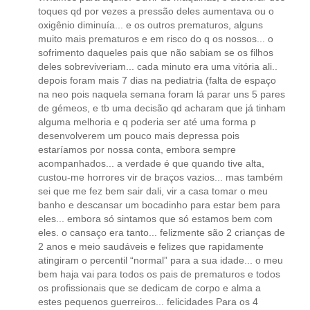
toques qd por vezes a pressão deles aumentava ou o
oxigênio diminuía... e os outros prematuros, alguns
muito mais prematuros e em risco do q os nossos... o
sofrimento daqueles pais que não sabiam se os filhos
deles sobreviveriam... cada minuto era uma vitória ali..
depois foram mais 7 dias na pediatria (falta de espaço
na neo pois naquela semana foram lá parar uns 5 pares
de gémeos, e tb uma decisão qd acharam que já tinham
alguma melhoria e q poderia ser até uma forma p
desenvolverem um pouco mais depressa pois
estaríamos por nossa conta, embora sempre
acompanhados... a verdade é que quando tive alta,
custou-me horrores vir de braços vazios... mas também
sei que me fez bem sair dali, vir a casa tomar o meu
banho e descansar um bocadinho para estar bem para
eles... embora só sintamos que só estamos bem com
eles. o cansaço era tanto... felizmente são 2 crianças de
2 anos e meio saudáveis e felizes que rapidamente
atingiram o percentil “normal” para a sua idade... o meu
bem haja vai para todos os pais de prematuros e todos
os profissionais que se dedicam de corpo e alma a
estes pequenos guerreiros... felicidades Para os 4