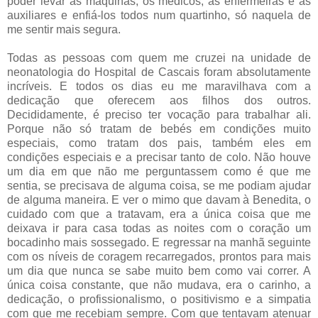
poder levar as máquinas, os médicos, as enfermeiras e as
auxiliares e enfiá-los todos num quartinho, só naquela de
me sentir mais segura.
Todas as pessoas com quem me cruzei na unidade de
neonatologia do Hospital de Cascais foram absolutamente
incríveis. E todos os dias eu me maravilhava com a
dedicação que oferecem aos filhos dos outros.
Decididamente, é preciso ter vocação para trabalhar ali.
Porque não só tratam de bebés em condições muito
especiais, como tratam dos pais, também eles em
condições especiais e a precisar tanto de colo. Não houve
um dia em que não me perguntassem como é que me
sentia, se precisava de alguma coisa, se me podiam ajudar
de alguma maneira. E ver o mimo que davam à Benedita, o
cuidado com que a tratavam, era a única coisa que me
deixava ir para casa todas as noites com o coração um
bocadinho mais sossegado. E regressar na manhã seguinte
com os níveis de coragem recarregados, prontos para mais
um dia que nunca se sabe muito bem como vai correr. A
única coisa constante, que não mudava, era o carinho, a
dedicação, o profissionalismo, o positivismo e a simpatia
com que me recebiam sempre. Com que tentavam atenuar