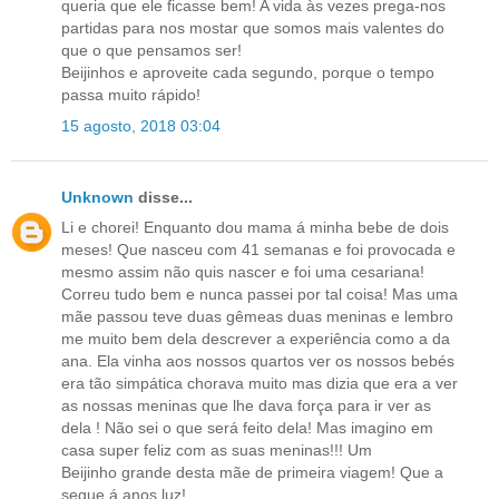
queria que ele ficasse bem! A vida às vezes prega-nos
partidas para nos mostar que somos mais valentes do
que o que pensamos ser!
Beijinhos e aproveite cada segundo, porque o tempo
passa muito rápido!
15 agosto, 2018 03:04
Unknown
disse...
Li e chorei! Enquanto dou mama á minha bebe de dois
meses! Que nasceu com 41 semanas e foi provocada e
mesmo assim não quis nascer e foi uma cesariana!
Correu tudo bem e nunca passei por tal coisa! Mas uma
mãe passou teve duas gêmeas duas meninas e lembro
me muito bem dela descrever a experiência como a da
ana. Ela vinha aos nossos quartos ver os nossos bebés
era tão simpática chorava muito mas dizia que era a ver
as nossas meninas que lhe dava força para ir ver as
dela ! Não sei o que será feito dela! Mas imagino em
casa super feliz com as suas meninas!!! Um
Beijinho grande desta mãe de primeira viagem! Que a
segue á anos luz!