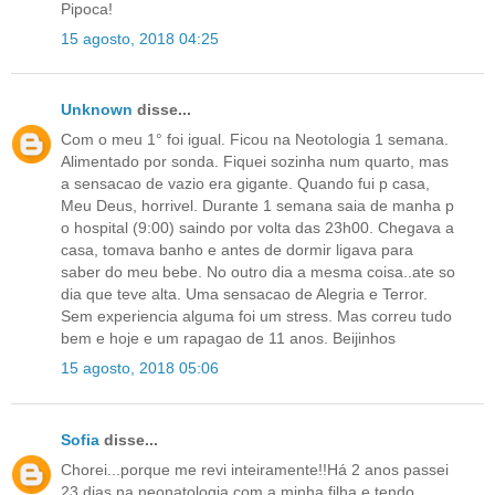
Pipoca!
15 agosto, 2018 04:25
Unknown
disse...
Com o meu 1° foi igual. Ficou na Neotologia 1 semana.
Alimentado por sonda. Fiquei sozinha num quarto, mas
a sensacao de vazio era gigante. Quando fui p casa,
Meu Deus, horrivel. Durante 1 semana saia de manha p
o hospital (9:00) saindo por volta das 23h00. Chegava a
casa, tomava banho e antes de dormir ligava para
saber do meu bebe. No outro dia a mesma coisa..ate so
dia que teve alta. Uma sensacao de Alegria e Terror.
Sem experiencia alguma foi um stress. Mas correu tudo
bem e hoje e um rapagao de 11 anos. Beijinhos
15 agosto, 2018 05:06
Sofia
disse...
Chorei...porque me revi inteiramente!!Há 2 anos passei
23 dias na neonatologia com a minha filha e tendo