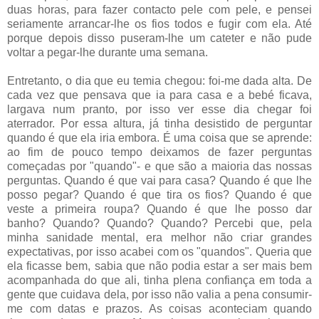
duas horas, para fazer contacto pele com pele, e pensei
seriamente arrancar-lhe os fios todos e fugir com ela. Até
porque depois disso puseram-lhe um cateter e não pude
voltar a pegar-lhe durante uma semana.
Entretanto, o dia que eu temia chegou: foi-me dada alta. De
cada vez que pensava que ia para casa e a bebé ficava,
largava num pranto, por isso ver esse dia chegar foi
aterrador. Por essa altura, já tinha desistido de perguntar
quando é que ela iria embora. É uma coisa que se aprende:
ao fim de pouco tempo deixamos de fazer perguntas
começadas por "quando"- e que são a maioria das nossas
perguntas. Quando é que vai para casa? Quando é que lhe
posso pegar? Quando é que tira os fios? Quando é que
veste a primeira roupa? Quando é que lhe posso dar
banho? Quando? Quando? Quando? Percebi que, pela
minha sanidade mental, era melhor não criar grandes
expectativas, por isso acabei com os "quandos". Queria que
ela ficasse bem, sabia que não podia estar a ser mais bem
acompanhada do que ali, tinha plena confiança em toda a
gente que cuidava dela, por isso não valia a pena consumir-
me com datas e prazos. As coisas aconteciam quando