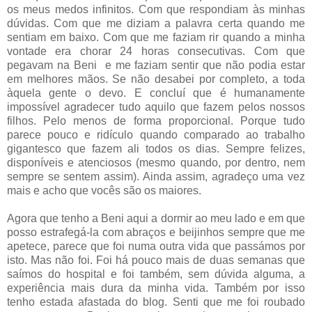
os meus medos infinitos. Com que respondiam às minhas
dúvidas. Com que me diziam a palavra certa quando me
sentiam em baixo. Com que me faziam rir quando a minha
vontade era chorar 24 horas consecutivas. Com que
pegavam na Beni e me faziam sentir que não podia estar
em melhores mãos. Se não desabei por completo, a toda
àquela gente o devo. E concluí que é humanamente
impossível agradecer tudo aquilo que fazem pelos nossos
filhos. Pelo menos de forma proporcional. Porque tudo
parece pouco e ridículo quando comparado ao trabalho
gigantesco que fazem ali todos os dias. Sempre felizes,
disponíveis e atenciosos (mesmo quando, por dentro, nem
sempre se sentem assim). Ainda assim, agradeço uma vez
mais e acho que vocês são os maiores.
Agora que tenho a Beni aqui a dormir ao meu lado e em que
posso estrafegá-la com abraços e beijinhos sempre que me
apetece, parece que foi numa outra vida que passámos por
isto. Mas não foi. Foi há pouco mais de duas semanas que
saímos do hospital e foi também, sem dúvida alguma, a
experiência mais dura da minha vida. Também por isso
tenho estada afastada do blog. Senti que me foi roubado