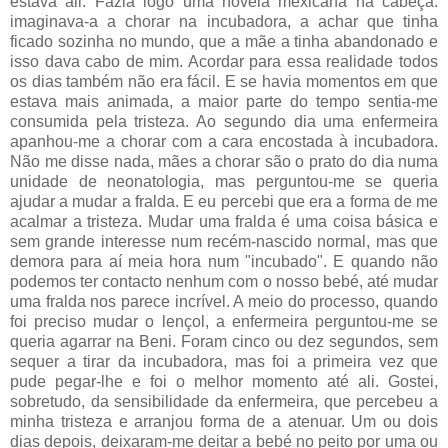
estava ali. Fazia logo uma novela mexicana na cabeça:
imaginava-a a chorar na incubadora, a achar que tinha
ficado sozinha no mundo, que a mãe a tinha abandonado e
isso dava cabo de mim. Acordar para essa realidade todos
os dias também não era fácil. E se havia momentos em que
estava mais animada, a maior parte do tempo sentia-me
consumida pela tristeza. Ao segundo dia uma enfermeira
apanhou-me a chorar com a cara encostada à incubadora.
Não me disse nada, mães a chorar são o prato do dia numa
unidade de neonatologia, mas perguntou-me se queria
ajudar a mudar a fralda. E eu percebi que era a forma de me
acalmar a tristeza. Mudar uma fralda é uma coisa básica e
sem grande interesse num recém-nascido normal, mas que
demora para aí meia hora num "incubado". E quando não
podemos ter contacto nenhum com o nosso bebé, até mudar
uma fralda nos parece incrível. A meio do processo, quando
foi preciso mudar o lençol, a enfermeira perguntou-me se
queria agarrar na Beni. Foram cinco ou dez segundos, sem
sequer a tirar da incubadora, mas foi a primeira vez que
pude pegar-lhe e foi o melhor momento até ali. Gostei,
sobretudo, da sensibilidade da enfermeira, que percebeu a
minha tristeza e arranjou forma de a atenuar. Um ou dois
dias depois, deixaram-me deitar a bebé no peito por uma ou