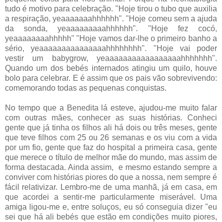
tudo é motivo para celebração. "Hoje tirou o tubo que auxilia
a respiração, yeaaaaaaahhhhhh". "Hoje comeu sem a ajuda
da sonda, yeaaaaaaaaahhhhhh". "Hoje fez cocó,
yeaaaaaaaahhhhh" "Hoje vamos dar-lhe o primeiro banho a
sério, yeaaaaaaaaaaaaaaahhhhhhhh". "Hoje vai poder
vestir um babygrow, yeaaaaaaaaaaaaaaaaahhhhhhh".
Quando um dos bebés internados atingiu um quilo, houve
bolo para celebrar. E é assim que os pais vão sobrevivendo:
comemorando todas as pequenas conquistas.
No tempo que a Benedita lá esteve, ajudou-me muito falar
com outras mães, conhecer as suas histórias. Conheci
gente que já tinha os filhos ali há dois ou três meses, gente
que teve filhos com 25 ou 26 semanas e os viu com a vida
por um fio, gente que faz do hospital a primeira casa, gente
que merece o título de melhor mãe do mundo, mas assim de
forma destacada. Ainda assim, e mesmo estando sempre a
conviver com histórias piores do que a nossa, nem sempre é
fácil relativizar. Lembro-me de uma manhã, já em casa, em
que acordei a sentir-me particularmente miserável. Uma
amiga ligou-me e, entre soluços, eu só conseguia dizer "eu
sei que há ali bebés que estão em condições muito piores,