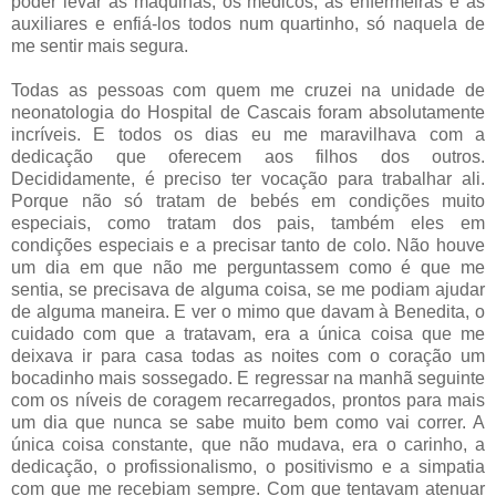
poder levar as máquinas, os médicos, as enfermeiras e as
auxiliares e enfiá-los todos num quartinho, só naquela de
me sentir mais segura.
Todas as pessoas com quem me cruzei na unidade de
neonatologia do Hospital de Cascais foram absolutamente
incríveis. E todos os dias eu me maravilhava com a
dedicação que oferecem aos filhos dos outros.
Decididamente, é preciso ter vocação para trabalhar ali.
Porque não só tratam de bebés em condições muito
especiais, como tratam dos pais, também eles em
condições especiais e a precisar tanto de colo. Não houve
um dia em que não me perguntassem como é que me
sentia, se precisava de alguma coisa, se me podiam ajudar
de alguma maneira. E ver o mimo que davam à Benedita, o
cuidado com que a tratavam, era a única coisa que me
deixava ir para casa todas as noites com o coração um
bocadinho mais sossegado. E regressar na manhã seguinte
com os níveis de coragem recarregados, prontos para mais
um dia que nunca se sabe muito bem como vai correr. A
única coisa constante, que não mudava, era o carinho, a
dedicação, o profissionalismo, o positivismo e a simpatia
com que me recebiam sempre. Com que tentavam atenuar