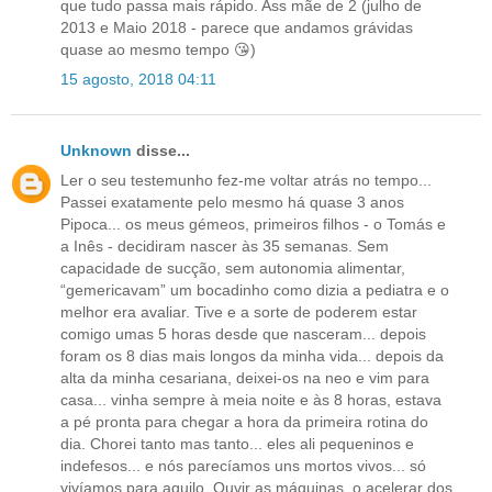
que tudo passa mais rápido. Ass mãe de 2 (julho de
2013 e Maio 2018 - parece que andamos grávidas
quase ao mesmo tempo 😘)
15 agosto, 2018 04:11
Unknown
disse...
Ler o seu testemunho fez-me voltar atrás no tempo...
Passei exatamente pelo mesmo há quase 3 anos
Pipoca... os meus gémeos, primeiros filhos - o Tomás e
a Inês - decidiram nascer às 35 semanas. Sem
capacidade de sucção, sem autonomia alimentar,
“gemericavam” um bocadinho como dizia a pediatra e o
melhor era avaliar. Tive e a sorte de poderem estar
comigo umas 5 horas desde que nasceram... depois
foram os 8 dias mais longos da minha vida... depois da
alta da minha cesariana, deixei-os na neo e vim para
casa... vinha sempre à meia noite e às 8 horas, estava
a pé pronta para chegar a hora da primeira rotina do
dia. Chorei tanto mas tanto... eles ali pequeninos e
indefesos... e nós parecíamos uns mortos vivos... só
vivíamos para aquilo. Ouvir as máquinas, o acelerar dos