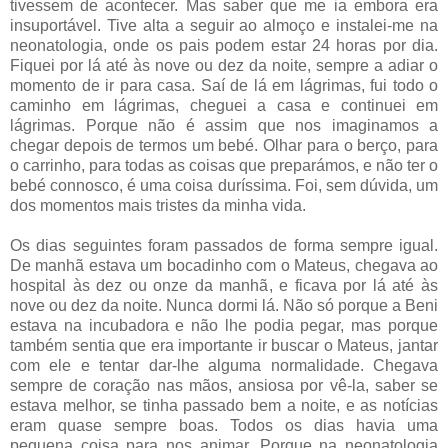
tivessem de acontecer. Mas saber que me ia embora era
insuportável. Tive alta a seguir ao almoço e instalei-me na
neonatologia, onde os pais podem estar 24 horas por dia.
Fiquei por lá até às nove ou dez da noite, sempre a adiar o
momento de ir para casa. Saí de lá em lágrimas, fui todo o
caminho em lágrimas, cheguei a casa e continuei em
lágrimas. Porque não é assim que nos imaginamos a
chegar depois de termos um bebé. Olhar para o berço, para
o carrinho, para todas as coisas que preparámos, e não ter o
bebé connosco, é uma coisa duríssima. Foi, sem dúvida, um
dos momentos mais tristes da minha vida.
Os dias seguintes foram passados de forma sempre igual.
De manhã estava um bocadinho com o Mateus, chegava ao
hospital às dez ou onze da manhã, e ficava por lá até às
nove ou dez da noite. Nunca dormi lá. Não só porque a Beni
estava na incubadora e não lhe podia pegar, mas porque
também sentia que era importante ir buscar o Mateus, jantar
com ele e tentar dar-lhe alguma normalidade. Chegava
sempre de coração nas mãos, ansiosa por vê-la, saber se
estava melhor, se tinha passado bem a noite, e as notícias
eram quase sempre boas. Todos os dias havia uma
pequena coisa para nos animar. Porque na neonatologia