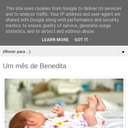
This site uses cookies from Google to deliver its services
and to analyze traffic. Your IP address and user-agent are
shared with Google along with performance and security
metrics to ensure quality of service, generate usage
statistics, and to detect and address abuse.
LEARN MORE
GOT IT
▼
Um mês de Benedita