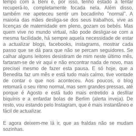
tempo com a Beni e, por isso, tenho estado a tentar
recuperá-lo, completamente focada nela. Além disso,
também me apeteceu sentir um bocadinho "normal". A
maioria das mães desliga-se dos seus trabalhos, vive as
licenças de maternidade em pleno, gozam os bebés. Mas
quem vive no mundo virtual, não pode desligar-se com a
mesma facilidade, há sempre aquela necessidade de estar
a actualizar blogs, facebooks, instagrams, mostrar cada
passo que se dá para que não se percam seguidores. Se
calhar alguns leitores desistiram de mim neste último mês,
fartaram-se de vir aqui e não encontrar nada de novo, mas
precisei mesmo de fazer esta pausa. E só hoje, que a
Benedita faz um mês e está tudo mais calmo, tive vontade
de contar o que nos aconteceu. Aos poucos, o blog
retomará o seu ritmo normal, mas sem grandes pressas, até
porque é Agosto e está tudo mais entretido a desfilar
biquínis e a enfardar bolas de Berlim (alerta inveja). De
resto, vou estando pelo Instagram, que é mais instantâneo e
fácil de actualizar.
E agora deixem-me lá ir, que as fraldas não se mudam
sozinhas.