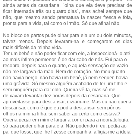
ainda antes da cesariana, "olha que ela deve precisar de
ficar internada três ou quatro dias", mas achei sempre que
não, que mesmo sendo prematura ia nascer fresca e fofa,
pronta para a vida, tal como o irmão. Só que afinal não.
No bloco de partos pude olhar para ela um ou dois minutos,
talvez menos. Depois levaram-na e começaram os dias
mais difíceis da minha vida.
Ter um bebé e não poder ficar com ele, a inspeccioná-lo até
ao mais ínfimo pormenor, é de dar cabo de nós. Fui para o
recobro, depois para o quarto, e aquela sensação de vazio
não me largava da mão. Nem do coração. No meu quarto
não havia berço, não havia um bebé, já nem sequer havia
uma grávida. Só mesmo alguém acabado de ter um filho e
sem ninguém para dar colo. Queria vê-la, mas só me
deixavam levantar dez horas depois da cesariana. Que
aproveitasse para descansar, diziam-me. Mas eu não queria
descansar, como é que eu podia descansar sem pôr os
olhos na minha filha, sem saber ao certo como estava?
Queria pegar em mim e largar a correr para a neonatologia,
só para poder olhar para ela. Não podendo ir eu, pedia ao
pai que fosse, que lhe fizesse companhia, afligia-me a ideia