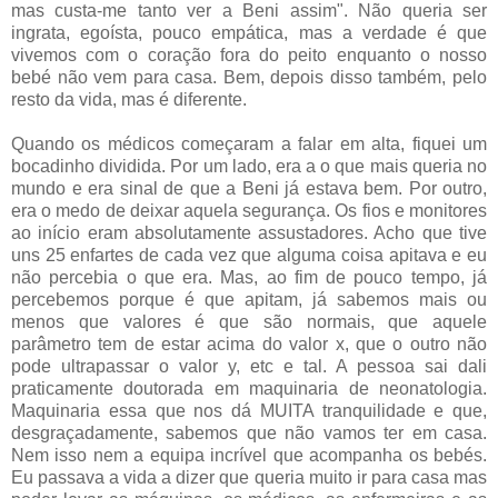
mas custa-me tanto ver a Beni assim". Não queria ser
ingrata, egoísta, pouco empática, mas a verdade é que
vivemos com o coração fora do peito enquanto o nosso
bebé não vem para casa. Bem, depois disso também, pelo
resto da vida, mas é diferente.
Quando os médicos começaram a falar em alta, fiquei um
bocadinho dividida. Por um lado, era a o que mais queria no
mundo e era sinal de que a Beni já estava bem. Por outro,
era o medo de deixar aquela segurança. Os fios e monitores
ao início eram absolutamente assustadores. Acho que tive
uns 25 enfartes de cada vez que alguma coisa apitava e eu
não percebia o que era. Mas, ao fim de pouco tempo, já
percebemos porque é que apitam, já sabemos mais ou
menos que valores é que são normais, que aquele
parâmetro tem de estar acima do valor x, que o outro não
pode ultrapassar o valor y, etc e tal. A pessoa sai dali
praticamente doutorada em maquinaria de neonatologia.
Maquinaria essa que nos dá MUITA tranquilidade e que,
desgraçadamente, sabemos que não vamos ter em casa.
Nem isso nem a equipa incrível que acompanha os bebés.
Eu passava a vida a dizer que queria muito ir para casa mas