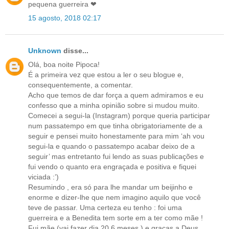
pequena guerreira ❤
15 agosto, 2018 02:17
Unknown
disse...
Olá, boa noite Pipoca!
É a primeira vez que estou a ler o seu blogue e,
consequentemente, a comentar.
Acho que temos de dar força a quem admiramos e eu
confesso que a minha opinião sobre si mudou muito.
Comecei a segui-la (Instagram) porque queria participar
num passatempo em que tinha obrigatoriamente de a
seguir e pensei muito honestamente para mim ‘ah vou
segui-la e quando o passatempo acabar deixo de a
seguir’ mas entretanto fui lendo as suas publicações e
fui vendo o quanto era engraçada e positiva e fiquei
viciada :’)
Resumindo , era só para lhe mandar um beijinho e
enorme e dizer-lhe que nem imagino aquilo que você
teve de passar. Uma certeza eu tenho : foi uma
guerreira e a Benedita tem sorte em a ter como mãe !
Fui mãe (vai fazer dia 20 6 meses ) e graças a Deus