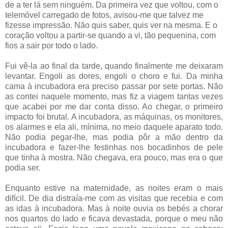
de a ter lá sem ninguém. Da primeira vez que voltou, com o
telemóvel carregado de fotos, avisou-me que talvez me
fizesse impressão. Não quis saber, quis ver na mesma. E o
coração voltou a partir-se quando a vi, tão pequenina, com
fios a sair por todo o lado.
Fui vê-la ao final da tarde, quando finalmente me deixaram
levantar. Engoli as dores, engoli o choro e fui. Da minha
cama à incubadora era preciso passar por sete portas. Não
as contei naquele momento, mas fiz a viagem tantas vezes
que acabei por me dar conta disso. Ao chegar, o primeiro
impacto foi brutal. A incubadora, as máquinas, os monitores,
os alarmes e ela ali, mínima, no meio daquele aparato todo.
Não podia pegar-lhe, mas podia pôr a mão dentro da
incubadora e fazer-lhe festinhas nos bocadinhos de pele
que tinha à mostra. Não chegava, era pouco, mas era o que
podia ser.
Enquanto estive na maternidade, as noites eram o mais
difícil. De dia distraía-me com as visitas que recebia e com
as idas à incubadora. Mas à noite ouvia os bebés a chorar
nos quartos do lado e ficava devastada, porque o meu não