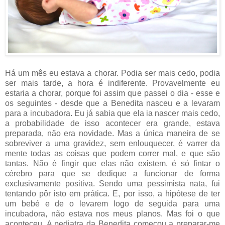
Há um mês eu estava a chorar. Podia ser mais cedo, podia
ser mais tarde, a hora é indiferente. Provavelmente eu
estaria a chorar, porque foi assim que passei o dia - esse e
os seguintes - desde que a Benedita nasceu e a levaram
para a incubadora. Eu já sabia que ela ia nascer mais cedo,
a probabilidade de isso acontecer era grande, estava
preparada, não era novidade. Mas a única maneira de se
sobreviver a uma gravidez, sem enlouquecer, é varrer da
mente todas as coisas que podem correr mal, e que são
tantas. Não é fingir que elas não existem, é só fintar o
cérebro para que se dedique a funcionar de forma
exclusivamente positiva. Sendo uma pessimista nata, fui
tentando pôr isto em prática. E, por isso, a hipótese de ter
um bebé e de o levarem logo de seguida para uma
incubadora, não estava nos meus planos. Mas foi o que
aconteceu. A pediatra da Benedita começou a preparar-me