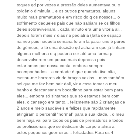
toques qd por vezes a pressão deles aumentava ou o
oxigênio diminuía... e os outros prematuros, alguns
muito mais prematuros e em risco do q os nossos... o
sofrimento daqueles pais que não sabiam se os filhos
deles sobreviveriam... cada minuto era uma vitória ali..
depois foram mais 7 dias na pediatria (falta de espaço
na neo pois naquela semana foram lá parar uns 5 pares
de gémeos, e tb uma decisão qd acharam que já tinham
alguma melhoria e q poderia ser até uma forma p
desenvolverem um pouco mais depressa pois
estaríamos por nossa conta, embora sempre
acompanhados... a verdade é que quando tive alta,
custou-me horrores vir de braços vazios... mas também
sei que me fez bem sair dali, vir a casa tomar o meu
banho e descansar um bocadinho para estar bem para
eles... embora só sintamos que só estamos bem com
eles. o cansaço era tanto... felizmente são 2 crianças de
2 anos e meio saudáveis e felizes que rapidamente
atingiram o percentil “normal” para a sua idade... o meu
bem haja vai para todos os pais de prematuros e todos
os profissionais que se dedicam de corpo e alma a
estes pequenos guerreiros... felicidades Para os 4