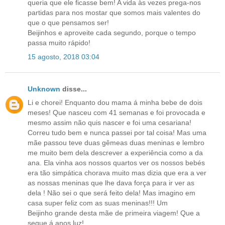
queria que ele ficasse bem! A vida às vezes prega-nos
partidas para nos mostar que somos mais valentes do
que o que pensamos ser!
Beijinhos e aproveite cada segundo, porque o tempo
passa muito rápido!
15 agosto, 2018 03:04
Unknown
disse...
Li e chorei! Enquanto dou mama á minha bebe de dois
meses! Que nasceu com 41 semanas e foi provocada e
mesmo assim não quis nascer e foi uma cesariana!
Correu tudo bem e nunca passei por tal coisa! Mas uma
mãe passou teve duas gêmeas duas meninas e lembro
me muito bem dela descrever a experiência como a da
ana. Ela vinha aos nossos quartos ver os nossos bebés
era tão simpática chorava muito mas dizia que era a ver
as nossas meninas que lhe dava força para ir ver as
dela ! Não sei o que será feito dela! Mas imagino em
casa super feliz com as suas meninas!!! Um
Beijinho grande desta mãe de primeira viagem! Que a
segue á anos luz!