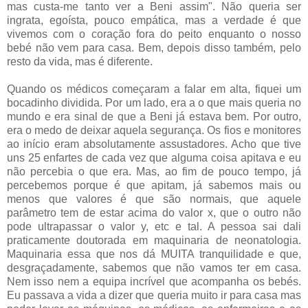
mas custa-me tanto ver a Beni assim". Não queria ser
ingrata, egoísta, pouco empática, mas a verdade é que
vivemos com o coração fora do peito enquanto o nosso
bebé não vem para casa. Bem, depois disso também, pelo
resto da vida, mas é diferente.
Quando os médicos começaram a falar em alta, fiquei um
bocadinho dividida. Por um lado, era a o que mais queria no
mundo e era sinal de que a Beni já estava bem. Por outro,
era o medo de deixar aquela segurança. Os fios e monitores
ao início eram absolutamente assustadores. Acho que tive
uns 25 enfartes de cada vez que alguma coisa apitava e eu
não percebia o que era. Mas, ao fim de pouco tempo, já
percebemos porque é que apitam, já sabemos mais ou
menos que valores é que são normais, que aquele
parâmetro tem de estar acima do valor x, que o outro não
pode ultrapassar o valor y, etc e tal. A pessoa sai dali
praticamente doutorada em maquinaria de neonatologia.
Maquinaria essa que nos dá MUITA tranquilidade e que,
desgraçadamente, sabemos que não vamos ter em casa.
Nem isso nem a equipa incrível que acompanha os bebés.
Eu passava a vida a dizer que queria muito ir para casa mas