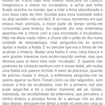
estava ali. Fazia logo uma novela mexicana na cabeça:
imaginava-a a chorar na incubadora, a achar que tinha
ficado sozinha no mundo, que a mãe a tinha abandonado e
isso dava cabo de mim. Acordar para essa realidade todos
os dias também não era fácil. E se havia momentos em que
estava mais animada, a maior parte do tempo sentia-me
consumida pela tristeza. Ao segundo dia uma enfermeira
apanhou-me a chorar com a cara encostada à incubadora.
Não me disse nada, mães a chorar são o prato do dia numa
unidade de neonatologia, mas perguntou-me se queria
ajudar a mudar a fralda. E eu percebi que era a forma de me
acalmar a tristeza. Mudar uma fralda é uma coisa básica e
sem grande interesse num recém-nascido normal, mas que
demora para aí meia hora num "incubado". E quando não
podemos ter contacto nenhum com o nosso bebé, até mudar
uma fralda nos parece incrível. A meio do processo, quando
foi preciso mudar o lençol, a enfermeira perguntou-me se
queria agarrar na Beni. Foram cinco ou dez segundos, sem
sequer a tirar da incubadora, mas foi a primeira vez que
pude pegar-lhe e foi o melhor momento até ali. Gostei,
sobretudo, da sensibilidade da enfermeira, que percebeu a
minha tristeza e arranjou forma de a atenuar. Um ou dois
dias depois, deixaram-me deitar a bebé no peito por uma ou