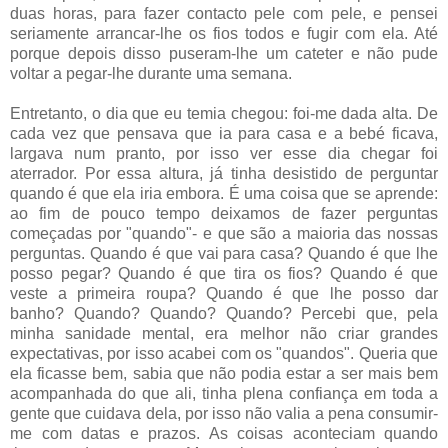
duas horas, para fazer contacto pele com pele, e pensei
seriamente arrancar-lhe os fios todos e fugir com ela. Até
porque depois disso puseram-lhe um cateter e não pude
voltar a pegar-lhe durante uma semana.
Entretanto, o dia que eu temia chegou: foi-me dada alta. De
cada vez que pensava que ia para casa e a bebé ficava,
largava num pranto, por isso ver esse dia chegar foi
aterrador. Por essa altura, já tinha desistido de perguntar
quando é que ela iria embora. É uma coisa que se aprende:
ao fim de pouco tempo deixamos de fazer perguntas
começadas por "quando"- e que são a maioria das nossas
perguntas. Quando é que vai para casa? Quando é que lhe
posso pegar? Quando é que tira os fios? Quando é que
veste a primeira roupa? Quando é que lhe posso dar
banho? Quando? Quando? Quando? Percebi que, pela
minha sanidade mental, era melhor não criar grandes
expectativas, por isso acabei com os "quandos". Queria que
ela ficasse bem, sabia que não podia estar a ser mais bem
acompanhada do que ali, tinha plena confiança em toda a
gente que cuidava dela, por isso não valia a pena consumir-
me com datas e prazos. As coisas aconteciam quando