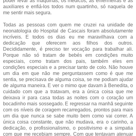
poder levar as máquinas, os médicos, as enfermeiras e as
auxiliares e enfiá-los todos num quartinho, só naquela de
me sentir mais segura.
Todas as pessoas com quem me cruzei na unidade de
neonatologia do Hospital de Cascais foram absolutamente
incríveis. E todos os dias eu me maravilhava com a
dedicação que oferecem aos filhos dos outros.
Decididamente, é preciso ter vocação para trabalhar ali.
Porque não só tratam de bebés em condições muito
especiais, como tratam dos pais, também eles em
condições especiais e a precisar tanto de colo. Não houve
um dia em que não me perguntassem como é que me
sentia, se precisava de alguma coisa, se me podiam ajudar
de alguma maneira. E ver o mimo que davam à Benedita, o
cuidado com que a tratavam, era a única coisa que me
deixava ir para casa todas as noites com o coração um
bocadinho mais sossegado. E regressar na manhã seguinte
com os níveis de coragem recarregados, prontos para mais
um dia que nunca se sabe muito bem como vai correr. A
única coisa constante, que não mudava, era o carinho, a
dedicação, o profissionalismo, o positivismo e a simpatia
com que me recebiam sempre. Com que tentavam atenuar