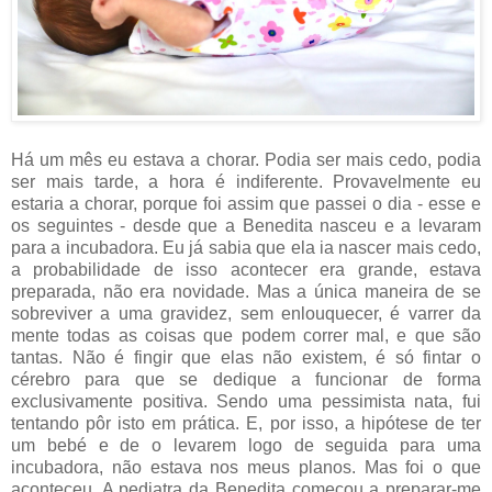
Há um mês eu estava a chorar. Podia ser mais cedo, podia
ser mais tarde, a hora é indiferente. Provavelmente eu
estaria a chorar, porque foi assim que passei o dia - esse e
os seguintes - desde que a Benedita nasceu e a levaram
para a incubadora. Eu já sabia que ela ia nascer mais cedo,
a probabilidade de isso acontecer era grande, estava
preparada, não era novidade. Mas a única maneira de se
sobreviver a uma gravidez, sem enlouquecer, é varrer da
mente todas as coisas que podem correr mal, e que são
tantas. Não é fingir que elas não existem, é só fintar o
cérebro para que se dedique a funcionar de forma
exclusivamente positiva. Sendo uma pessimista nata, fui
tentando pôr isto em prática. E, por isso, a hipótese de ter
um bebé e de o levarem logo de seguida para uma
incubadora, não estava nos meus planos. Mas foi o que
aconteceu. A pediatra da Benedita começou a preparar-me