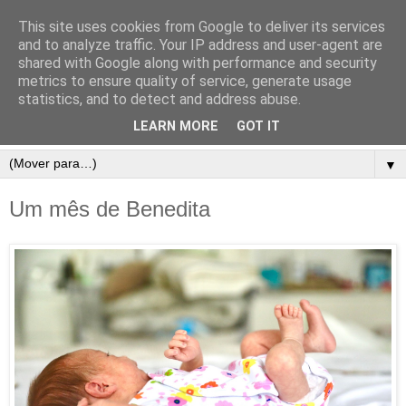
This site uses cookies from Google to deliver its services
and to analyze traffic. Your IP address and user-agent are
shared with Google along with performance and security
metrics to ensure quality of service, generate usage
statistics, and to detect and address abuse.
LEARN MORE
GOT IT
▼
Um mês de Benedita