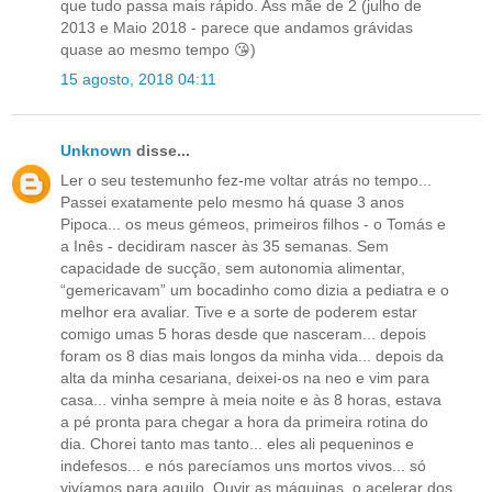
que tudo passa mais rápido. Ass mãe de 2 (julho de
2013 e Maio 2018 - parece que andamos grávidas
quase ao mesmo tempo 😘)
15 agosto, 2018 04:11
Unknown
disse...
Ler o seu testemunho fez-me voltar atrás no tempo...
Passei exatamente pelo mesmo há quase 3 anos
Pipoca... os meus gémeos, primeiros filhos - o Tomás e
a Inês - decidiram nascer às 35 semanas. Sem
capacidade de sucção, sem autonomia alimentar,
“gemericavam” um bocadinho como dizia a pediatra e o
melhor era avaliar. Tive e a sorte de poderem estar
comigo umas 5 horas desde que nasceram... depois
foram os 8 dias mais longos da minha vida... depois da
alta da minha cesariana, deixei-os na neo e vim para
casa... vinha sempre à meia noite e às 8 horas, estava
a pé pronta para chegar a hora da primeira rotina do
dia. Chorei tanto mas tanto... eles ali pequeninos e
indefesos... e nós parecíamos uns mortos vivos... só
vivíamos para aquilo. Ouvir as máquinas, o acelerar dos