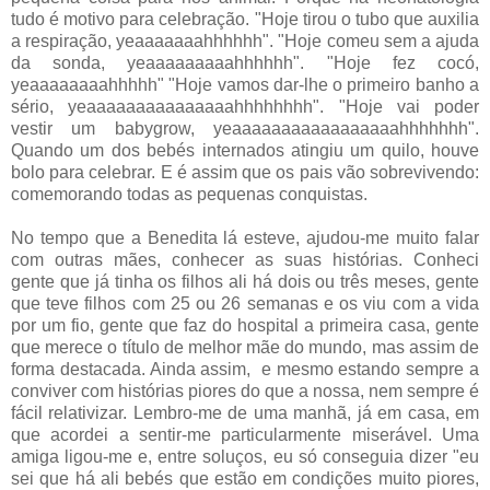
tudo é motivo para celebração. "Hoje tirou o tubo que auxilia
a respiração, yeaaaaaaahhhhhh". "Hoje comeu sem a ajuda
da sonda, yeaaaaaaaaahhhhhh". "Hoje fez cocó,
yeaaaaaaaahhhhh" "Hoje vamos dar-lhe o primeiro banho a
sério, yeaaaaaaaaaaaaaaahhhhhhhh". "Hoje vai poder
vestir um babygrow, yeaaaaaaaaaaaaaaaaahhhhhhh".
Quando um dos bebés internados atingiu um quilo, houve
bolo para celebrar. E é assim que os pais vão sobrevivendo:
comemorando todas as pequenas conquistas.
No tempo que a Benedita lá esteve, ajudou-me muito falar
com outras mães, conhecer as suas histórias. Conheci
gente que já tinha os filhos ali há dois ou três meses, gente
que teve filhos com 25 ou 26 semanas e os viu com a vida
por um fio, gente que faz do hospital a primeira casa, gente
que merece o título de melhor mãe do mundo, mas assim de
forma destacada. Ainda assim, e mesmo estando sempre a
conviver com histórias piores do que a nossa, nem sempre é
fácil relativizar. Lembro-me de uma manhã, já em casa, em
que acordei a sentir-me particularmente miserável. Uma
amiga ligou-me e, entre soluços, eu só conseguia dizer "eu
sei que há ali bebés que estão em condições muito piores,