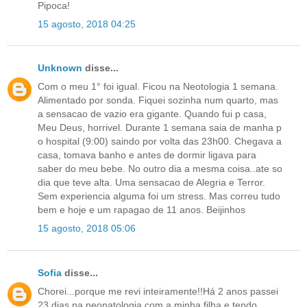
Pipoca!
15 agosto, 2018 04:25
Unknown
disse...
Com o meu 1° foi igual. Ficou na Neotologia 1 semana.
Alimentado por sonda. Fiquei sozinha num quarto, mas
a sensacao de vazio era gigante. Quando fui p casa,
Meu Deus, horrivel. Durante 1 semana saia de manha p
o hospital (9:00) saindo por volta das 23h00. Chegava a
casa, tomava banho e antes de dormir ligava para
saber do meu bebe. No outro dia a mesma coisa..ate so
dia que teve alta. Uma sensacao de Alegria e Terror.
Sem experiencia alguma foi um stress. Mas correu tudo
bem e hoje e um rapagao de 11 anos. Beijinhos
15 agosto, 2018 05:06
Sofia
disse...
Chorei...porque me revi inteiramente!!Há 2 anos passei
23 dias na neonatologia com a minha filha e tendo