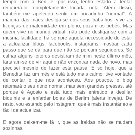
tempo com a Beni e, por isso, tenho estado a tentar
recuperá-lo, completamente focada nela. Além disso,
também me apeteceu sentir um bocadinho "normal". A
maioria das mães desliga-se dos seus trabalhos, vive as
licenças de maternidade em pleno, gozam os bebés. Mas
quem vive no mundo virtual, não pode desligar-se com a
mesma facilidade, há sempre aquela necessidade de estar
a actualizar blogs, facebooks, instagrams, mostrar cada
passo que se dá para que não se percam seguidores. Se
calhar alguns leitores desistiram de mim neste último mês,
fartaram-se de vir aqui e não encontrar nada de novo, mas
precisei mesmo de fazer esta pausa. E só hoje, que a
Benedita faz um mês e está tudo mais calmo, tive vontade
de contar o que nos aconteceu. Aos poucos, o blog
retomará o seu ritmo normal, mas sem grandes pressas, até
porque é Agosto e está tudo mais entretido a desfilar
biquínis e a enfardar bolas de Berlim (alerta inveja). De
resto, vou estando pelo Instagram, que é mais instantâneo e
fácil de actualizar.
E agora deixem-me lá ir, que as fraldas não se mudam
sozinhas.