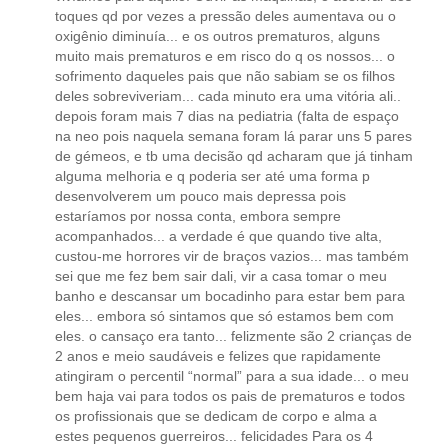
toques qd por vezes a pressão deles aumentava ou o
oxigênio diminuía... e os outros prematuros, alguns
muito mais prematuros e em risco do q os nossos... o
sofrimento daqueles pais que não sabiam se os filhos
deles sobreviveriam... cada minuto era uma vitória ali..
depois foram mais 7 dias na pediatria (falta de espaço
na neo pois naquela semana foram lá parar uns 5 pares
de gémeos, e tb uma decisão qd acharam que já tinham
alguma melhoria e q poderia ser até uma forma p
desenvolverem um pouco mais depressa pois
estaríamos por nossa conta, embora sempre
acompanhados... a verdade é que quando tive alta,
custou-me horrores vir de braços vazios... mas também
sei que me fez bem sair dali, vir a casa tomar o meu
banho e descansar um bocadinho para estar bem para
eles... embora só sintamos que só estamos bem com
eles. o cansaço era tanto... felizmente são 2 crianças de
2 anos e meio saudáveis e felizes que rapidamente
atingiram o percentil “normal” para a sua idade... o meu
bem haja vai para todos os pais de prematuros e todos
os profissionais que se dedicam de corpo e alma a
estes pequenos guerreiros... felicidades Para os 4