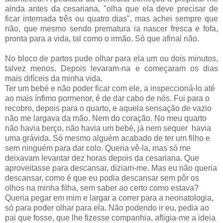
ainda antes da cesariana, "olha que ela deve precisar de
ficar internada três ou quatro dias", mas achei sempre que
não, que mesmo sendo prematura ia nascer fresca e fofa,
pronta para a vida, tal como o irmão. Só que afinal não.
No bloco de partos pude olhar para ela um ou dois minutos,
talvez menos. Depois levaram-na e começaram os dias
mais difíceis da minha vida.
Ter um bebé e não poder ficar com ele, a inspeccioná-lo até
ao mais ínfimo pormenor, é de dar cabo de nós. Fui para o
recobro, depois para o quarto, e aquela sensação de vazio
não me largava da mão. Nem do coração. No meu quarto
não havia berço, não havia um bebé, já nem sequer havia
uma grávida. Só mesmo alguém acabado de ter um filho e
sem ninguém para dar colo. Queria vê-la, mas só me
deixavam levantar dez horas depois da cesariana. Que
aproveitasse para descansar, diziam-me. Mas eu não queria
descansar, como é que eu podia descansar sem pôr os
olhos na minha filha, sem saber ao certo como estava?
Queria pegar em mim e largar a correr para a neonatologia,
só para poder olhar para ela. Não podendo ir eu, pedia ao
pai que fosse, que lhe fizesse companhia, afligia-me a ideia