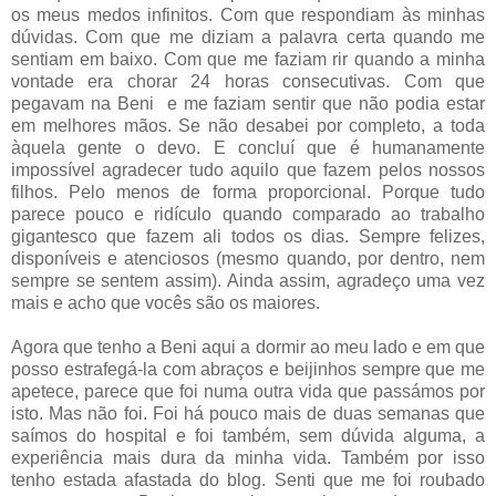
os meus medos infinitos. Com que respondiam às minhas
dúvidas. Com que me diziam a palavra certa quando me
sentiam em baixo. Com que me faziam rir quando a minha
vontade era chorar 24 horas consecutivas. Com que
pegavam na Beni e me faziam sentir que não podia estar
em melhores mãos. Se não desabei por completo, a toda
àquela gente o devo. E concluí que é humanamente
impossível agradecer tudo aquilo que fazem pelos nossos
filhos. Pelo menos de forma proporcional. Porque tudo
parece pouco e ridículo quando comparado ao trabalho
gigantesco que fazem ali todos os dias. Sempre felizes,
disponíveis e atenciosos (mesmo quando, por dentro, nem
sempre se sentem assim). Ainda assim, agradeço uma vez
mais e acho que vocês são os maiores.
Agora que tenho a Beni aqui a dormir ao meu lado e em que
posso estrafegá-la com abraços e beijinhos sempre que me
apetece, parece que foi numa outra vida que passámos por
isto. Mas não foi. Foi há pouco mais de duas semanas que
saímos do hospital e foi também, sem dúvida alguma, a
experiência mais dura da minha vida. Também por isso
tenho estada afastada do blog. Senti que me foi roubado