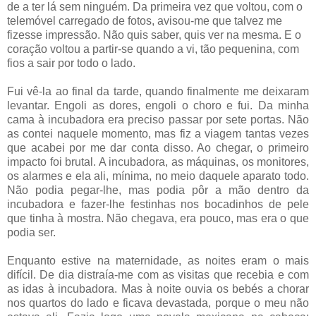
de a ter lá sem ninguém. Da primeira vez que voltou, com o
telemóvel carregado de fotos, avisou-me que talvez me
fizesse impressão. Não quis saber, quis ver na mesma. E o
coração voltou a partir-se quando a vi, tão pequenina, com
fios a sair por todo o lado.
Fui vê-la ao final da tarde, quando finalmente me deixaram
levantar. Engoli as dores, engoli o choro e fui. Da minha
cama à incubadora era preciso passar por sete portas. Não
as contei naquele momento, mas fiz a viagem tantas vezes
que acabei por me dar conta disso. Ao chegar, o primeiro
impacto foi brutal. A incubadora, as máquinas, os monitores,
os alarmes e ela ali, mínima, no meio daquele aparato todo.
Não podia pegar-lhe, mas podia pôr a mão dentro da
incubadora e fazer-lhe festinhas nos bocadinhos de pele
que tinha à mostra. Não chegava, era pouco, mas era o que
podia ser.
Enquanto estive na maternidade, as noites eram o mais
difícil. De dia distraía-me com as visitas que recebia e com
as idas à incubadora. Mas à noite ouvia os bebés a chorar
nos quartos do lado e ficava devastada, porque o meu não