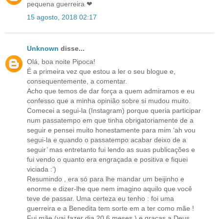
pequena guerreira ❤
15 agosto, 2018 02:17
Unknown
disse...
Olá, boa noite Pipoca!
É a primeira vez que estou a ler o seu blogue e,
consequentemente, a comentar.
Acho que temos de dar força a quem admiramos e eu
confesso que a minha opinião sobre si mudou muito.
Comecei a segui-la (Instagram) porque queria participar
num passatempo em que tinha obrigatoriamente de a
seguir e pensei muito honestamente para mim ‘ah vou
segui-la e quando o passatempo acabar deixo de a
seguir’ mas entretanto fui lendo as suas publicações e
fui vendo o quanto era engraçada e positiva e fiquei
viciada :’)
Resumindo , era só para lhe mandar um beijinho e
enorme e dizer-lhe que nem imagino aquilo que você
teve de passar. Uma certeza eu tenho : foi uma
guerreira e a Benedita tem sorte em a ter como mãe !
Fui mãe (vai fazer dia 20 6 meses ) e graças a Deus