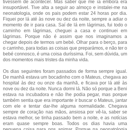
tivessem de acontecer. Mas saber que me ia embora era
insuportável. Tive alta a seguir ao almoço e instalei-me na
neonatologia, onde os pais podem estar 24 horas por dia.
Fiquei por lá até às nove ou dez da noite, sempre a adiar o
momento de ir para casa. Saí de lá em lágrimas, fui todo o
caminho em lágrimas, cheguei a casa e continuei em
lágrimas. Porque não é assim que nos imaginamos a
chegar depois de termos um bebé. Olhar para o berço, para
o carrinho, para todas as coisas que preparámos, e não ter o
bebé connosco, é uma coisa duríssima. Foi, sem dúvida, um
dos momentos mais tristes da minha vida.
Os dias seguintes foram passados de forma sempre igual.
De manhã estava um bocadinho com o Mateus, chegava ao
hospital às dez ou onze da manhã, e ficava por lá até às
nove ou dez da noite. Nunca dormi lá. Não só porque a Beni
estava na incubadora e não lhe podia pegar, mas porque
também sentia que era importante ir buscar o Mateus, jantar
com ele e tentar dar-lhe alguma normalidade. Chegava
sempre de coração nas mãos, ansiosa por vê-la, saber se
estava melhor, se tinha passado bem a noite, e as notícias
eram quase sempre boas. Todos os dias havia uma
pequena coisa para nos animar. Porque na neonatologia