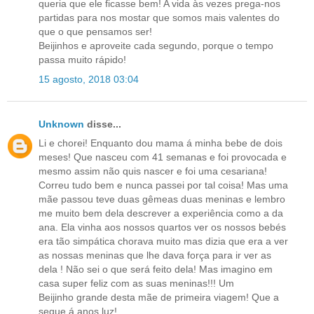
queria que ele ficasse bem! A vida às vezes prega-nos
partidas para nos mostar que somos mais valentes do
que o que pensamos ser!
Beijinhos e aproveite cada segundo, porque o tempo
passa muito rápido!
15 agosto, 2018 03:04
Unknown
disse...
Li e chorei! Enquanto dou mama á minha bebe de dois
meses! Que nasceu com 41 semanas e foi provocada e
mesmo assim não quis nascer e foi uma cesariana!
Correu tudo bem e nunca passei por tal coisa! Mas uma
mãe passou teve duas gêmeas duas meninas e lembro
me muito bem dela descrever a experiência como a da
ana. Ela vinha aos nossos quartos ver os nossos bebés
era tão simpática chorava muito mas dizia que era a ver
as nossas meninas que lhe dava força para ir ver as
dela ! Não sei o que será feito dela! Mas imagino em
casa super feliz com as suas meninas!!! Um
Beijinho grande desta mãe de primeira viagem! Que a
segue á anos luz!