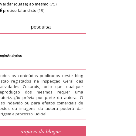
Vai dar (quase) ao mesmo
(75)
É preciso falar disto
(19)
ogleAnalytics
Todos os conteúdos publicados neste blog
estão registados na Inspecção Geral das
Actividades Culturais, pelo que qualquer
reprodução dos mesmos requer uma
autorização prévia por parte da autora. O
uso indevido ou para efeitos comerciais de
textos ou imagens da autora poderá dar
rigem a processo judicial.
arquivo do blogue