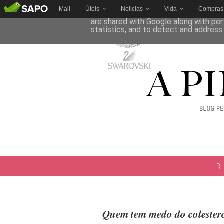
Mail
Úteis
Notícias
Vida
Compras
This site uses cookies from Google to 
are shared with Google along with per
statistics, and to detect and address
B
Quem tem medo do colestero