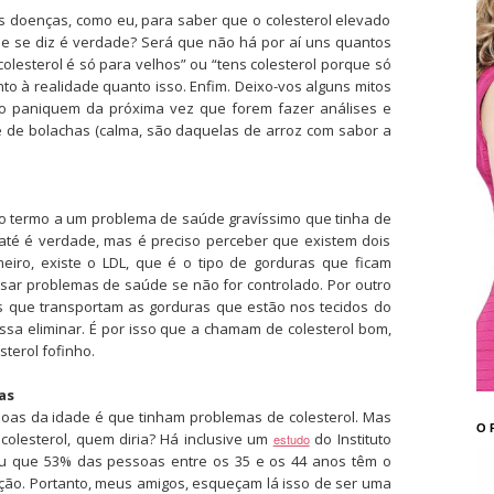
s doenças, como eu, para saber que o colesterol elevado
ue se diz é verdade? Será que não há por aí uns quantos
colesterol é só para velhos” ou “tens colesterol porque só
o à realidade quanto isso. Enfim. Deixo-vos alguns mitos
ão paniquem da próxima vez que forem fazer análises e
e de bolachas (calma, são daquelas de arroz com sabor a
o termo a um problema de saúde gravíssimo que tinha de
 até é verdade, mas é preciso perceber que existem dois
meiro, existe o LDL, que é o tipo de gorduras que ficam
ar problemas de saúde se não for controlado. Por outro
as que transportam as gorduras que estão nos tecidos do
ssa eliminar. É por isso que a chamam de colesterol bom,
terol fofinho.
as
oas da idade é que tinham problemas de colesterol. Mas
O 
colesterol, quem diria? Há inclusive um
do Instituto
estudo
uiu que 53% das pessoas entre os 35 e os 44 anos têm o
ção. Portanto, meus amigos, esqueçam lá isso de ser uma