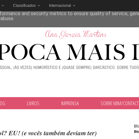
Classificados
Internacional
deliver its services and to analyze traffic. Your IP address and
formance and security metrics to ensure quality of service, ge
 abuse.
LOG
LIVROS
IMPRENSA
SOBRE MIM/CONTAC
Bl
l? EU! (e vocês também deviam ter)
Blo