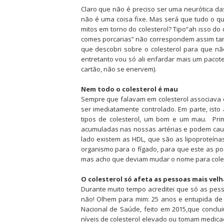
Claro que não é preciso ser uma neurótica da
não é uma coisa fixe. Mas será que tudo o q
mitos em torno do colesterol? Tipo
“ah isso do 
comes porcarias” não correspondem assim tant
que descobri sobre o colesterol para que n
entretanto
vou só ali enfardar mais um pacot
cartão, não se enervem).
Nem todo o colesterol é mau
Sempre que falavam em colesterol associava 
ser imediatamente controlado. Em parte, isto
tipos de colesterol, um bom e um mau.
Pri
acumuladas nas nossas artérias e podem caus
lado existem as HDL, que são as lipoproteín
organismo para o fígado, para que este as po
mas acho que deviam mudar o nome para coles
O colesterol só afeta as pessoas mais velh
Durante muito tempo acreditei que só
as pess
não! Olhem para mim: 25 anos e entupida de 
Nacional de Saúde, feito em 2015,que concl
níveis de colesterol elevado ou tomam medica