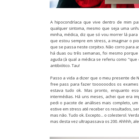
A hipocondríaca que vive dentro de mim p
qualquer sintoma, mesmo que seja uma unha 
minha, médica, diz que só vou morrer lá para
que estou sempre em stress, a imaginar o pi
que se passa neste corpitxo. Não corro para as 
há duas ou três semanas, foi mesmo porque j
aguda (à qual a médica se referiu como "que
antibiótico. Tau!
Passo a vida a dizer que o meu presente de 
free pass para fazer toooooodos os exames 
estava tudo ok. Mas pronto, enquanto ess
intermédias. Há uns meses, achei que era im
pedi o pacote de análises mais completo, u
estive em stress até receber os resultados, s
mas não. Tudo ok. Excepto... o colesterol. Verd
mas desta vez ultrapassava os 200. Ahhhh, aler