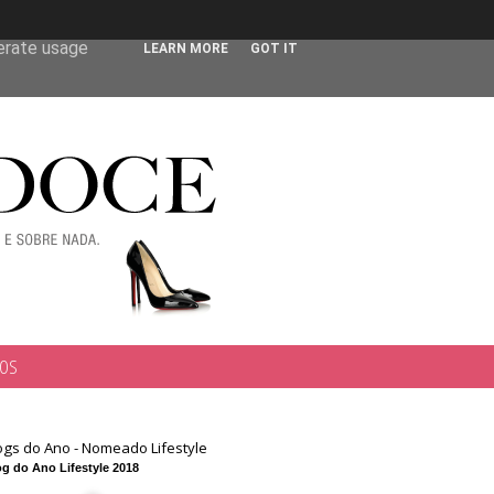
 user-agent
nerate usage
LEARN MORE
GOT IT
TOS
ogs do Ano - Nomeado Lifestyle
g do Ano Lifestyle 2018