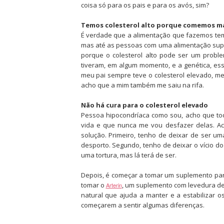
coisa só para os pais e para os avós, sim?
Temos colesterol alto porque comemos m
É verdade que a alimentação que fazemos tem u
mas até as pessoas com uma alimentação super
porque o colesterol alto pode ser um probl
tiveram, em algum momento, e a genética, es
meu pai sempre teve o colesterol elevado, m
acho que a mim também me saiu na rifa.
Não há cura para o colesterol elevado
Pessoa hipocondríaca como sou, acho que to
vida e que nunca me vou desfazer delas. Ac
solução. Primeiro, tenho de deixar de ser u
desporto. Segundo, tenho de deixar o vício do
uma tortura, mas lá terá de ser.
Depois, é começar a tomar um suplemento para
tomar o
, um suplemento com levedura de
Arterin
natural que ajuda a manter e a estabilizar o
começarem a sentir algumas diferenças.