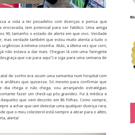
Blo
assa a vida a ter pesadelos com doenças e pensa que
encravada, tem potencial para ser fatídico. Uma amiga
 os 90, tamanho o estado de alerta em que vivo. Verdade
or, mas verdade também que estou muito atenta a tudo o
urgências à mínima coisinha. Aliás, a última vez que corri,
á não estava a dar mais. Cheguei lá com uma faringinte
 desgraça que vai para aqui") e siga para uma semana de
Natal de sonho era assim uma semanita num hospital com
e análises que quisesse. Só mesmo para confirmar que
e dia chega e não chega, vou arranjando estratégias
portante fazer um check-up pós-gravidez. Fui à médica e
m daqueles que vem descrito em 86 folhas. Como sempre,
empre a achar que iam detectar uma qualquer doença rara,
ade que o meu colesterol está sempre a atirar para o altito,
ta, alerta!