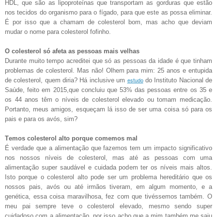
HDL, que são as lipoproteínas que transportam as gorduras que estão
nos tecidos do organismo para o fígado, para que este as possa eliminar.
É por isso que a chamam de colesterol bom, mas acho que deviam
mudar o nome para colesterol fofinho.
O colesterol só afeta as pessoas mais velhas
Durante muito tempo acreditei que só
as pessoas da idade é que tinham
problemas de colesterol. Mas não! Olhem para mim: 25 anos e entupida
estudo
de colesterol, quem diria? Há inclusive um
do Instituto Nacional de
Saúde, feito em 2015,que concluiu que 53% das pessoas entre os 35 e
os 44 anos têm o níveis de colesterol elevado ou tomam medicação.
Portanto, meus amigos, esqueçam lá isso de ser uma coisa só para os
pais e para os avós, sim?
Temos colesterol alto porque comemos mal
É verdade que a alimentação que fazemos tem um impacto significativo
nos nossos níveis de colesterol, mas até as pessoas com uma
alimentação super saudável e cuidada podem ter os níveis mais altos.
Isto porque o colesterol alto pode ser um problema hereditário que os
nossos pais, avós ou até irmãos tiveram, em algum momento, e a
genética, essa coisa maravilhosa, fez com que tivéssemos também.
O
meu pai sempre teve o colesterol elevado, mesmo sendo super
cuidadoso com a alimentação, por isso acho que a mim também me saiu