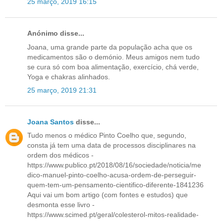
25 março, 2019 16:15
Anónimo disse...
Joana, uma grande parte da população acha que os
medicamentos são o demónio. Meus amigos nem tudo
se cura só com boa alimentação, exercício, chá verde,
Yoga e chakras alinhados.
25 março, 2019 21:31
Joana Santos
disse...
Tudo menos o médico Pinto Coelho que, segundo,
consta já tem uma data de processos disciplinares na
ordem dos médicos -
https://www.publico.pt/2018/08/16/sociedade/noticia/me
dico-manuel-pinto-coelho-acusa-ordem-de-perseguir-
quem-tem-um-pensamento-cientifico-diferente-1841236
Aqui vai um bom artigo (com fontes e estudos) que
desmonta esse livro -
https://www.scimed.pt/geral/colesterol-mitos-realidade-