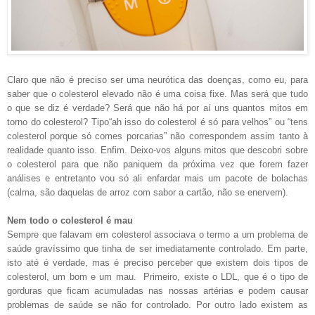
Claro que não é preciso ser uma neurótica das doenças, como eu, para
saber que o colesterol elevado não é uma coisa fixe. Mas será que tudo
o que se diz é verdade? Será que não há por aí uns quantos mitos em
torno do colesterol? Tipo
“ah isso do colesterol é só para velhos” ou “tens
colesterol porque só comes porcarias” não correspondem assim tanto à
realidade quanto isso. Enfim. Deixo-vos alguns mitos que descobri sobre
o colesterol para que não paniquem da próxima vez que forem fazer
análises e entretanto
vou só ali enfardar mais um pacote de bolachas
(calma, são daquelas de arroz com sabor a cartão, não se enervem).
Nem todo o colesterol é mau
Sempre que falavam em colesterol associava o termo a um problema de
saúde gravíssimo que tinha de ser imediatamente controlado. Em parte,
isto até é verdade, mas é preciso perceber que existem dois tipos de
colesterol, um bom e um mau.
Primeiro, existe o LDL, que é o tipo de
gorduras que ficam acumuladas nas nossas artérias e podem causar
problemas de saúde se não for controlado. Por outro lado existem as