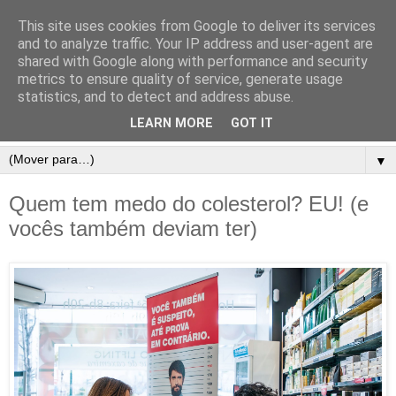
This site uses cookies from Google to deliver its services
and to analyze traffic. Your IP address and user-agent are
shared with Google along with performance and security
metrics to ensure quality of service, generate usage
statistics, and to detect and address abuse.
LEARN MORE
GOT IT
▼
Quem tem medo do colesterol? EU! (e
vocês também deviam ter)