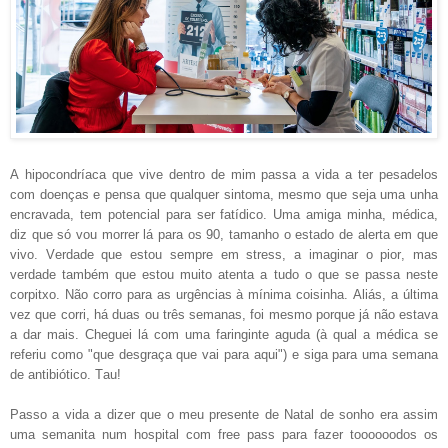
A hipocondríaca que vive dentro de mim passa a vida a ter pesadelos
com doenças e pensa que qualquer sintoma, mesmo que seja uma unha
encravada, tem potencial para ser fatídico. Uma amiga minha, médica,
diz que só vou morrer lá para os 90, tamanho o estado de alerta em que
vivo. Verdade que estou sempre em stress, a imaginar o pior, mas
verdade também que estou muito atenta a tudo o que se passa neste
corpitxo. Não corro para as urgências à mínima coisinha. Aliás, a última
vez que corri, há duas ou três semanas, foi mesmo porque já não estava
a dar mais. Cheguei lá com uma faringinte aguda (à qual a médica se
referiu como "que desgraça que vai para aqui") e siga para uma semana
de antibiótico. Tau!
Passo a vida a dizer que o meu presente de Natal de sonho era assim
uma semanita num hospital com free pass para fazer toooooodos os