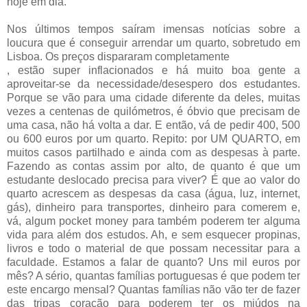
hoje em dia.
Nos últimos tempos saíram imensas notícias sobre a
loucura que é conseguir arrendar um quarto, sobretudo em
Lisboa. Os preços dispararam completamente
, estão super inflacionados e há muito boa gente a
aproveitar-se da necessidade/desespero dos estudantes.
Porque se vão para uma cidade diferente da deles, muitas
vezes a centenas de quilómetros, é óbvio que precisam de
uma casa, não há volta a dar. E então, vá de pedir 400, 500
ou 600 euros por um quarto. Repito: por UM QUARTO, em
muitos casos partilhado e ainda com as despesas à parte.
Fazendo as contas assim por alto, de quanto é que um
estudante deslocado precisa para viver? É que ao valor do
quarto acrescem as despesas da casa (água, luz, internet,
gás), dinheiro para transportes, dinheiro para comerem e,
vá, algum pocket money para também poderem ter alguma
vida para além dos estudos. Ah, e sem esquecer propinas,
livros e todo o material de que possam necessitar para a
faculdade. Estamos a falar de quanto? Uns mil euros por
mês? A sério, quantas famílias portuguesas é que podem ter
este encargo mensal? Quantas famílias não vão ter de fazer
das tripas coração para poderem ter os miúdos na