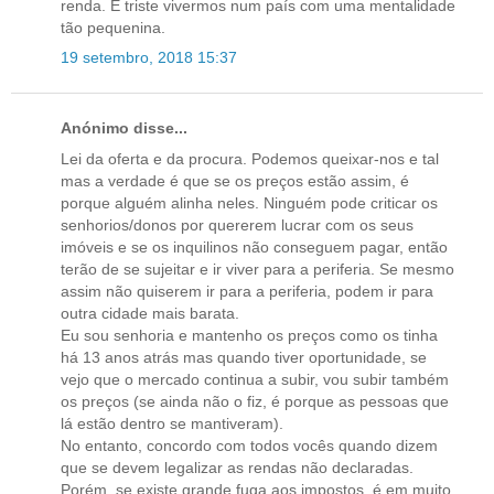
renda. É triste vivermos num país com uma mentalidade
tão pequenina.
19 setembro, 2018 15:37
Anónimo disse...
Lei da oferta e da procura. Podemos queixar-nos e tal
mas a verdade é que se os preços estão assim, é
porque alguém alinha neles. Ninguém pode criticar os
senhorios/donos por quererem lucrar com os seus
imóveis e se os inquilinos não conseguem pagar, então
terão de se sujeitar e ir viver para a periferia. Se mesmo
assim não quiserem ir para a periferia, podem ir para
outra cidade mais barata.
Eu sou senhoria e mantenho os preços como os tinha
há 13 anos atrás mas quando tiver oportunidade, se
vejo que o mercado continua a subir, vou subir também
os preços (se ainda não o fiz, é porque as pessoas que
lá estão dentro se mantiveram).
No entanto, concordo com todos vocês quando dizem
que se devem legalizar as rendas não declaradas.
Porém, se existe grande fuga aos impostos, é em muito