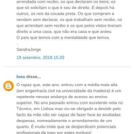
arrendada com recibo, os que declaram os bens, os
que só solicitam o que é seu de direito. E depois há
outros, os reis da cocada preta. Os que compram e
vendem sem declarar, os que trabalham sem recibo, os
que arrendam sem recibo e os que pelos vistos tiveram
direito a uma casa, que não era casa e que ardeu.
O país que temos com a mentalidade que temos.
.
SandraJorge
19 setembro, 2018 15:20
Ines
disse...
O rapaz que, este ano, entrou com a média mais alta
(em engenharia civil na universidade da madeira) é um
repetente nessas andança de acesso ao ensino
superior. No ano passado entrou com excelente nota no
Técnico, em Lisboa mas viu-se obrigado a desistir pelo
facto da mãe não ser capaz de fazer face às avultadas
despesas, nomeadamente o arrendamento de um
quarto. É muito triste que se desperdicem potenciais
profissionais de topo por estes motivos!