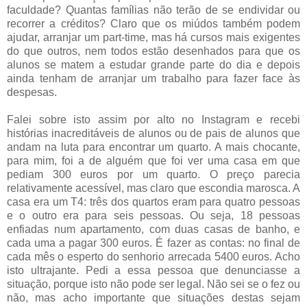
faculdade? Quantas famílias não terão de se endividar ou
recorrer a créditos? Claro que os miúdos também podem
ajudar, arranjar um part-time, mas há cursos mais exigentes
do que outros, nem todos estão desenhados para que os
alunos se matem a estudar grande parte do dia e depois
ainda tenham de arranjar um trabalho para fazer face às
despesas.
Falei sobre isto assim por alto no Instagram e recebi
histórias inacreditáveis de alunos ou de pais de alunos que
andam na luta para encontrar um quarto. A mais chocante,
para mim, foi a de alguém que foi ver uma casa em que
pediam 300 euros por um quarto. O preço parecia
relativamente acessível, mas claro que escondia marosca. A
casa era um T4: três dos quartos eram para quatro pessoas
e o outro era para seis pessoas. Ou seja, 18 pessoas
enfiadas num apartamento, com duas casas de banho, e
cada uma a pagar 300 euros. É fazer as contas: no final de
cada mês o esperto do senhorio arrecada 5400 euros. Acho
isto ultrajante. Pedi a essa pessoa que denunciasse a
situação, porque isto não pode ser legal. Não sei se o fez ou
não, mas acho importante que situações destas sejam