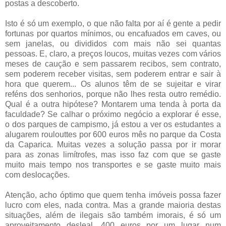
postas a descoberto.
Isto é só um exemplo, o que não falta por aí é gente a pedir
fortunas por quartos mínimos, ou encafuados em caves, ou
sem janelas, ou divididos com mais não sei quantas
pessoas. E, claro, a preços loucos, muitas vezes com vários
meses de caução e sem passarem recibos, sem contrato,
sem poderem receber visitas, sem poderem entrar e sair à
hora que querem... Os alunos têm de se sujeitar e virar
reféns dos senhorios, porque não lhes resta outro remédio.
Qual é a outra hipótese? Montarem uma tenda à porta da
faculdade? Se calhar o próximo negócio a explorar é esse,
o dos parques de campismo, já estou a ver os estudantes a
alugarem roulouttes por 600 euros mês no parque da Costa
da Caparica. Muitas vezes a solução passa por ir morar
para as zonas limítrofes, mas isso faz com que se gaste
muito mais tempo nos transportes e se gaste muito mais
com deslocações.
Atenção, acho óptimo que quem tenha imóveis possa fazer
lucro com eles, nada contra. Mas a grande maioria destas
situações, além de ilegais são também imorais, é só um
aproveitamento desleal. 400 euros por um lugar num