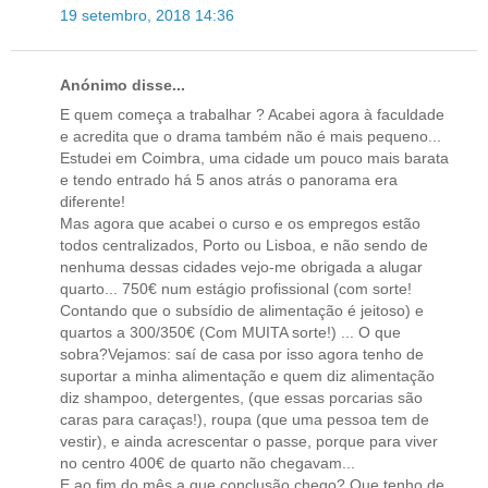
19 setembro, 2018 14:36
Anónimo disse...
E quem começa a trabalhar ? Acabei agora à faculdade
e acredita que o drama também não é mais pequeno...
Estudei em Coimbra, uma cidade um pouco mais barata
e tendo entrado há 5 anos atrás o panorama era
diferente!
Mas agora que acabei o curso e os empregos estão
todos centralizados, Porto ou Lisboa, e não sendo de
nenhuma dessas cidades vejo-me obrigada a alugar
quarto... 750€ num estágio profissional (com sorte!
Contando que o subsídio de alimentação é jeitoso) e
quartos a 300/350€ (Com MUITA sorte!) ... O que
sobra?Vejamos: saí de casa por isso agora tenho de
suportar a minha alimentação e quem diz alimentação
diz shampoo, detergentes, (que essas porcarias são
caras para caraças!), roupa (que uma pessoa tem de
vestir), e ainda acrescentar o passe, porque para viver
no centro 400€ de quarto não chegavam...
E ao fim do mês a que conclusão chego? Que tenho de