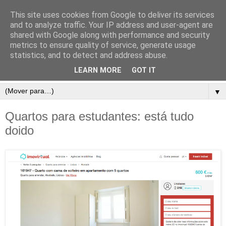
This site uses cookies from Google to deliver its services
and to analyze traffic. Your IP address and user-agent are
shared with Google along with performance and security
metrics to ensure quality of service, generate usage
statistics, and to detect and address abuse.
LEARN MORE
GOT IT
▼
Quartos para estudantes: está tudo
doido