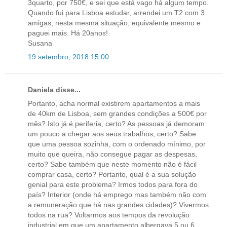
3quarto, por 750€, e sei que está vago há algum tempo.
Quando fui para Lisboa estudar, arrendei um T2 com 3
amigas, nesta mesma situação, equivalente mesmo e
paguei mais. Há 20anos!
Susana
19 setembro, 2018 15:00
Daniela disse...
Portanto, acha normal existirem apartamentos a mais
de 40km de Lisboa, sem grandes condições a 500€ por
mês? Isto já é periferia, certo? As pessoas já demoram
um pouco a chegar aos seus trabalhos, certo? Sabe
que uma pessoa sozinha, com o ordenado mínimo, por
muito que queira, não consegue pagar as despesas,
certo? Sabe também que neste momento não é fácil
comprar casa, certo? Portanto, qual é a sua solução
genial para este problema? Irmos todos para fora do
país? Interior (onde há emprego mas também não com
a remuneração que há nas grandes cidades)? Vivermos
todos na rua? Voltarmos aos tempos da revolução
industrial em que um apartamento albergava 5 ou 6