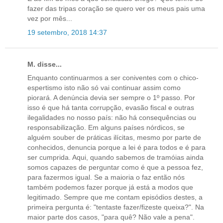
fazer das tripas coração se quero ver os meus pais uma
vez por mês...
19 setembro, 2018 14:37
M. disse...
Enquanto continuarmos a ser coniventes com o chico-
espertismo isto não só vai continuar assim como
piorará. A denúncia devia ser sempre o 1º passo. Por
isso é que há tanta corrupção, evasão fiscal e outras
ilegalidades no nosso país: não há consequências ou
responsabilização. Em alguns países nórdicos, se
alguém souber de práticas ilícitas, mesmo por parte de
conhecidos, denuncia porque a lei é para todos e é para
ser cumprida. Aqui, quando sabemos de tramóias ainda
somos capazes de perguntar como é que a pessoa fez,
para fazermos igual. Se a maioria o faz então nós
também podemos fazer porque já está a modos que
legitimado. Sempre que me contam episódios destes, a
primeira pergunta é: "tentaste fazer/fizeste queixa?". Na
maior parte dos casos, "para quê? Não vale a pena".