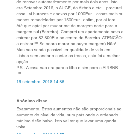
de renovar automaticamente por mais dois anos. Isto
era Setembro 2016, o AUGE, do Airbnb e etc... procurei
casa.. vi buracos e anexos por 1000Eur... casas mais ou
menos remodeladas por 1500eur.. enfim, por ai fora...
Até que optei por mudar me da margem norte para a
margem sul (Barreiro). Comprei um apartamento novo a
estrear por 82.500Eur no centro do Barreiro. ATENCÃO:
a estrear!!!! Se adoro morar na ouyra margem) Não!
Mas nao sendo possivel ter qualidade de vida em
Lisboa sem andar a contar os trocos, esta foi a melhor
opção.
P.S - A casa nao era para o filho e sim para o AIRBNB
!!!!
19 setembro, 2018 14:56
Anónimo disse...
Exatamente. Estes aumentos não são proporcionais ao
aumento do nível de vida, num país onde o ordenado
mínimo é tão baixo. Isto vai ter que levar uma ganda
volta...