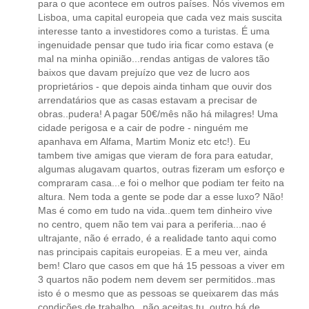
para o que acontece em outros países. Nós vivemos em
Lisboa, uma capital europeia que cada vez mais suscita
interesse tanto a investidores como a turistas. É uma
ingenuidade pensar que tudo iria ficar como estava (e
mal na minha opinião...rendas antigas de valores tão
baixos que davam prejuízo que vez de lucro aos
proprietários - que depois ainda tinham que ouvir dos
arrendatários que as casas estavam a precisar de
obras..pudera! A pagar 50€/mês não há milagres! Uma
cidade perigosa e a cair de podre - ninguém me
apanhava em Alfama, Martim Moniz etc etc!). Eu
tambem tive amigas que vieram de fora para eatudar,
algumas alugavam quartos, outras fizeram um esforço e
compraram casa...e foi o melhor que podiam ter feito na
altura. Nem toda a gente se pode dar a esse luxo? Não!
Mas é como em tudo na vida..quem tem dinheiro vive
no centro, quem não tem vai para a periferia...nao é
ultrajante, não é errado, é a realidade tanto aqui como
nas principais capitais europeias. E a meu ver, ainda
bem! Claro que casos em que há 15 pessoas a viver em
3 quartos não podem nem devem ser permitidos..mas
isto é o mesmo que as pessoas se queixarem das más
condições de trabalho.. não aceitas tu, outro há de