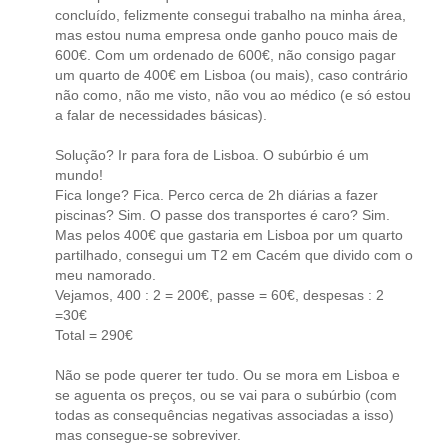
concluído, felizmente consegui trabalho na minha área,
mas estou numa empresa onde ganho pouco mais de
600€. Com um ordenado de 600€, não consigo pagar
um quarto de 400€ em Lisboa (ou mais), caso contrário
não como, não me visto, não vou ao médico (e só estou
a falar de necessidades básicas).
Solução? Ir para fora de Lisboa. O subúrbio é um
mundo!
Fica longe? Fica. Perco cerca de 2h diárias a fazer
piscinas? Sim. O passe dos transportes é caro? Sim.
Mas pelos 400€ que gastaria em Lisboa por um quarto
partilhado, consegui um T2 em Cacém que divido com o
meu namorado.
Vejamos, 400 : 2 = 200€, passe = 60€, despesas : 2
=30€
Total = 290€
Não se pode querer ter tudo. Ou se mora em Lisboa e
se aguenta os preços, ou se vai para o subúrbio (com
todas as consequências negativas associadas a isso)
mas consegue-se sobreviver.