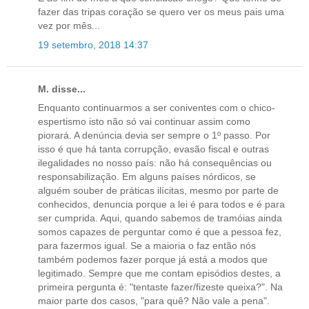
fazer das tripas coração se quero ver os meus pais uma
vez por mês...
19 setembro, 2018 14:37
M. disse...
Enquanto continuarmos a ser coniventes com o chico-
espertismo isto não só vai continuar assim como
piorará. A denúncia devia ser sempre o 1º passo. Por
isso é que há tanta corrupção, evasão fiscal e outras
ilegalidades no nosso país: não há consequências ou
responsabilização. Em alguns países nórdicos, se
alguém souber de práticas ilícitas, mesmo por parte de
conhecidos, denuncia porque a lei é para todos e é para
ser cumprida. Aqui, quando sabemos de tramóias ainda
somos capazes de perguntar como é que a pessoa fez,
para fazermos igual. Se a maioria o faz então nós
também podemos fazer porque já está a modos que
legitimado. Sempre que me contam episódios destes, a
primeira pergunta é: "tentaste fazer/fizeste queixa?". Na
maior parte dos casos, "para quê? Não vale a pena".