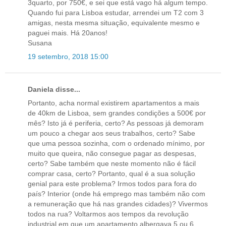
3quarto, por 750€, e sei que está vago há algum tempo.
Quando fui para Lisboa estudar, arrendei um T2 com 3
amigas, nesta mesma situação, equivalente mesmo e
paguei mais. Há 20anos!
Susana
19 setembro, 2018 15:00
Daniela disse...
Portanto, acha normal existirem apartamentos a mais
de 40km de Lisboa, sem grandes condições a 500€ por
mês? Isto já é periferia, certo? As pessoas já demoram
um pouco a chegar aos seus trabalhos, certo? Sabe
que uma pessoa sozinha, com o ordenado mínimo, por
muito que queira, não consegue pagar as despesas,
certo? Sabe também que neste momento não é fácil
comprar casa, certo? Portanto, qual é a sua solução
genial para este problema? Irmos todos para fora do
país? Interior (onde há emprego mas também não com
a remuneração que há nas grandes cidades)? Vivermos
todos na rua? Voltarmos aos tempos da revolução
industrial em que um apartamento albergava 5 ou 6