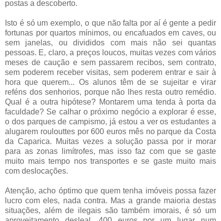
postas a descoberto.
Isto é só um exemplo, o que não falta por aí é gente a pedir
fortunas por quartos mínimos, ou encafuados em caves, ou
sem janelas, ou divididos com mais não sei quantas
pessoas. E, claro, a preços loucos, muitas vezes com vários
meses de caução e sem passarem recibos, sem contrato,
sem poderem receber visitas, sem poderem entrar e sair à
hora que querem... Os alunos têm de se sujeitar e virar
reféns dos senhorios, porque não lhes resta outro remédio.
Qual é a outra hipótese? Montarem uma tenda à porta da
faculdade? Se calhar o próximo negócio a explorar é esse,
o dos parques de campismo, já estou a ver os estudantes a
alugarem roulouttes por 600 euros mês no parque da Costa
da Caparica. Muitas vezes a solução passa por ir morar
para as zonas limítrofes, mas isso faz com que se gaste
muito mais tempo nos transportes e se gaste muito mais
com deslocações.
Atenção, acho óptimo que quem tenha imóveis possa fazer
lucro com eles, nada contra. Mas a grande maioria destas
situações, além de ilegais são também imorais, é só um
aproveitamento desleal. 400 euros por um lugar num