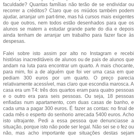
faculdade? Quantas famílias não terão de se endividar ou
recorrer a créditos? Claro que os miúdos também podem
ajudar, arranjar um part-time, mas há cursos mais exigentes
do que outros, nem todos estão desenhados para que os
alunos se matem a estudar grande parte do dia e depois
ainda tenham de arranjar um trabalho para fazer face às
despesas.
Falei sobre isto assim por alto no Instagram e recebi
histórias inacreditáveis de alunos ou de pais de alunos que
andam na luta para encontrar um quarto. A mais chocante,
para mim, foi a de alguém que foi ver uma casa em que
pediam 300 euros por um quarto. O preço parecia
relativamente acessível, mas claro que escondia marosca. A
casa era um T4: três dos quartos eram para quatro pessoas
e o outro era para seis pessoas. Ou seja, 18 pessoas
enfiadas num apartamento, com duas casas de banho, e
cada uma a pagar 300 euros. É fazer as contas: no final de
cada mês o esperto do senhorio arrecada 5400 euros. Acho
isto ultrajante. Pedi a essa pessoa que denunciasse a
situação, porque isto não pode ser legal. Não sei se o fez ou
não, mas acho importante que situações destas sejam