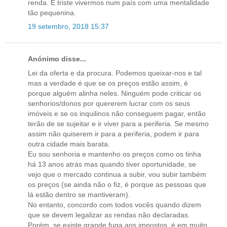
renda. É triste vivermos num país com uma mentalidade
tão pequenina.
19 setembro, 2018 15:37
Anónimo disse...
Lei da oferta e da procura. Podemos queixar-nos e tal
mas a verdade é que se os preços estão assim, é
porque alguém alinha neles. Ninguém pode criticar os
senhorios/donos por quererem lucrar com os seus
imóveis e se os inquilinos não conseguem pagar, então
terão de se sujeitar e ir viver para a periferia. Se mesmo
assim não quiserem ir para a periferia, podem ir para
outra cidade mais barata.
Eu sou senhoria e mantenho os preços como os tinha
há 13 anos atrás mas quando tiver oportunidade, se
vejo que o mercado continua a subir, vou subir também
os preços (se ainda não o fiz, é porque as pessoas que
lá estão dentro se mantiveram).
No entanto, concordo com todos vocês quando dizem
que se devem legalizar as rendas não declaradas.
Porém, se existe grande fuga aos impostos, é em muito