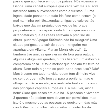
para o que acontece em outros países. Nós vivemos em
Lisboa, uma capital europeia que cada vez mais suscita
interesse tanto a investidores como a turistas. É uma
ingenuidade pensar que tudo iria ficar como estava (e
mal na minha opinião...rendas antigas de valores tão
baixos que davam prejuízo que vez de lucro aos
proprietários - que depois ainda tinham que ouvir dos
arrendatários que as casas estavam a precisar de
obras..pudera! A pagar 50€/mês não há milagres! Uma
cidade perigosa e a cair de podre - ninguém me
apanhava em Alfama, Martim Moniz etc etc!). Eu
tambem tive amigas que vieram de fora para eatudar,
algumas alugavam quartos, outras fizeram um esforço e
compraram casa...e foi o melhor que podiam ter feito na
altura. Nem toda a gente se pode dar a esse luxo? Não!
Mas é como em tudo na vida..quem tem dinheiro vive
no centro, quem não tem vai para a periferia...nao é
ultrajante, não é errado, é a realidade tanto aqui como
nas principais capitais europeias. E a meu ver, ainda
bem! Claro que casos em que há 15 pessoas a viver em
3 quartos não podem nem devem ser permitidos..mas
isto é o mesmo que as pessoas se queixarem das más
condições de trabalho.. não aceitas tu, outro há de