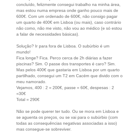
concluído, felizmente consegui trabalho na minha área,
mas estou numa empresa onde ganho pouco mais de
600€. Com um ordenado de 600€, não consigo pagar
um quarto de 400€ em Lisboa (ou mais), caso contrário
não como, não me visto, não vou ao médico (e só estou
a falar de necessidades básicas).
Solução? Ir para fora de Lisboa. O subúrbio é um
mundo!
Fica longe? Fica. Perco cerca de 2h diárias a fazer
piscinas? Sim. O passe dos transportes é caro? Sim.
Mas pelos 400€ que gastaria em Lisboa por um quarto
partilhado, consegui um T2 em Cacém que divido com o
meu namorado.
Vejamos, 400 : 2 = 200€, passe = 60€, despesas : 2
=30€
Total = 290€
Não se pode querer ter tudo. Ou se mora em Lisboa e
se aguenta os preços, ou se vai para o subúrbio (com
todas as consequências negativas associadas a isso)
mas consegue-se sobreviver.