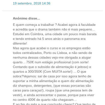
19 setembro, 2018 14:36
Anónimo disse...
E quem começa a trabalhar ? Acabei agora à faculdade
e acredita que o drama também não é mais pequeno...
Estudei em Coimbra, uma cidade um pouco mais barata
e tendo entrado há 5 anos atrás o panorama era
diferente!
Mas agora que acabei o curso e os empregos estão
todos centralizados, Porto ou Lisboa, e não sendo de
nenhuma dessas cidades vejo-me obrigada a alugar
quarto... 750€ num estágio profissional (com sorte!
Contando que o subsídio de alimentação é jeitoso) e
quartos a 300/350€ (Com MUITA sorte!) ... O que
sobra?Vejamos: saí de casa por isso agora tenho de
suportar a minha alimentação e quem diz alimentação
diz shampoo, detergentes, (que essas porcarias são
caras para caraças!), roupa (que uma pessoa tem de
vestir), e ainda acrescentar o passe, porque para viver
no centro 400€ de quarto não chegavam...
E ao fim do mês a que conclusão chego? Que tenho de