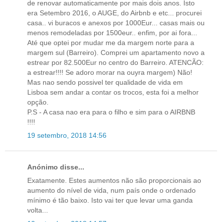
de renovar automaticamente por mais dois anos. Isto
era Setembro 2016, o AUGE, do Airbnb e etc... procurei
casa.. vi buracos e anexos por 1000Eur... casas mais ou
menos remodeladas por 1500eur.. enfim, por ai fora...
Até que optei por mudar me da margem norte para a
margem sul (Barreiro). Comprei um apartamento novo a
estrear por 82.500Eur no centro do Barreiro. ATENCÃO:
a estrear!!!! Se adoro morar na ouyra margem) Não!
Mas nao sendo possivel ter qualidade de vida em
Lisboa sem andar a contar os trocos, esta foi a melhor
opção.
P.S - A casa nao era para o filho e sim para o AIRBNB
!!!!
19 setembro, 2018 14:56
Anónimo disse...
Exatamente. Estes aumentos não são proporcionais ao
aumento do nível de vida, num país onde o ordenado
mínimo é tão baixo. Isto vai ter que levar uma ganda
volta...