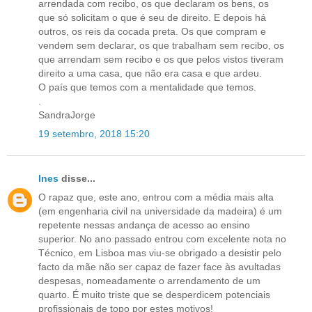
arrendada com recibo, os que declaram os bens, os
que só solicitam o que é seu de direito. E depois há
outros, os reis da cocada preta. Os que compram e
vendem sem declarar, os que trabalham sem recibo, os
que arrendam sem recibo e os que pelos vistos tiveram
direito a uma casa, que não era casa e que ardeu.
O país que temos com a mentalidade que temos.
.
SandraJorge
19 setembro, 2018 15:20
Ines
disse...
O rapaz que, este ano, entrou com a média mais alta
(em engenharia civil na universidade da madeira) é um
repetente nessas andança de acesso ao ensino
superior. No ano passado entrou com excelente nota no
Técnico, em Lisboa mas viu-se obrigado a desistir pelo
facto da mãe não ser capaz de fazer face às avultadas
despesas, nomeadamente o arrendamento de um
quarto. É muito triste que se desperdicem potenciais
profissionais de topo por estes motivos!