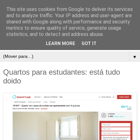
This site uses cookies from Google to deliver its services
and to analyze traffic. Your IP address and user-agent are
shared with Google along with performance and security
metrics to ensure quality of service, generate usage
statistics, and to detect and address abuse.
LEARN MORE
GOT IT
▼
Quartos para estudantes: está tudo
doido