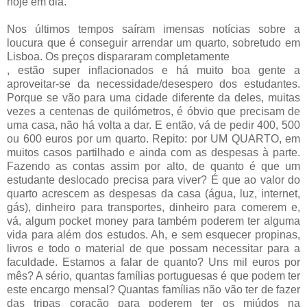
hoje em dia.
Nos últimos tempos saíram imensas notícias sobre a
loucura que é conseguir arrendar um quarto, sobretudo em
Lisboa. Os preços dispararam completamente
, estão super inflacionados e há muito boa gente a
aproveitar-se da necessidade/desespero dos estudantes.
Porque se vão para uma cidade diferente da deles, muitas
vezes a centenas de quilómetros, é óbvio que precisam de
uma casa, não há volta a dar. E então, vá de pedir 400, 500
ou 600 euros por um quarto. Repito: por UM QUARTO, em
muitos casos partilhado e ainda com as despesas à parte.
Fazendo as contas assim por alto, de quanto é que um
estudante deslocado precisa para viver? É que ao valor do
quarto acrescem as despesas da casa (água, luz, internet,
gás), dinheiro para transportes, dinheiro para comerem e,
vá, algum pocket money para também poderem ter alguma
vida para além dos estudos. Ah, e sem esquecer propinas,
livros e todo o material de que possam necessitar para a
faculdade. Estamos a falar de quanto? Uns mil euros por
mês? A sério, quantas famílias portuguesas é que podem ter
este encargo mensal? Quantas famílias não vão ter de fazer
das tripas coração para poderem ter os miúdos na