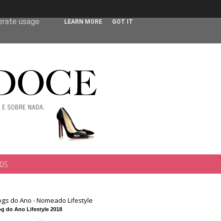
 user-agent
nerate usage
LEARN MORE
GOT IT
TOS
ogs do Ano - Nomeado Lifestyle
g do Ano Lifestyle 2018