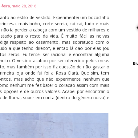
feira, maio 28, 2018
nto ao estilo de vestido. Experimentei um bocadinho
rincesa, mais boho, corte sereia, cai-cai, tudo e mais
e não ia perder a cabeça com um vestido de milhares e
stado para o resto da vida. É muito fácil as noivas
diga respeito ao casamento, mas sobretudo com o
tudo a que tenho direito", e então lá dão por elas (ou
os zeros. Eu tentei ser racional e encontrar alguma
uito. O vestido acabou por ser oferecido pelos meus
Blo
to, mas também por isso fiz questão de não gastar o
imeira loja onde fui foi a Rosa Clará. Que sim, tem
bonitos, mas acho que não experimentei nenhum que
 como nenhum me fez bater o coração assim com mais
ras opções e de outros valores. Acabei por encontrar o
a de Roma, super em conta (dentro do género noiva) e