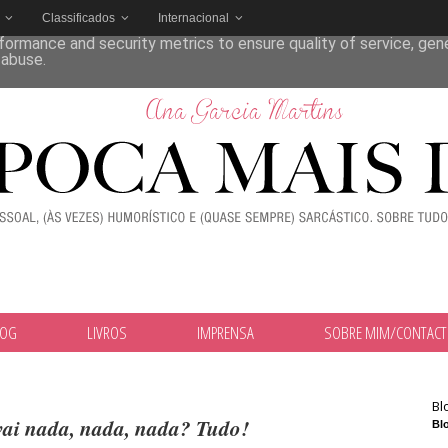
Classificados
Internacional
deliver its services and to analyze traffic. Your IP address and
formance and security metrics to ensure quality of service, ge
 abuse.
LOG
LIVROS
IMPRENSA
SOBRE MIM/CONTAC
Bl
vai nada, nada, nada? Tudo!
Blo