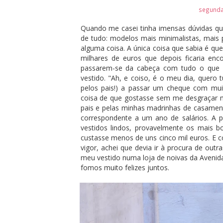
segunda-
Quando me casei tinha imensas dúvidas qua
de tudo: modelos mais minimalistas, mais p
alguma coisa. A única coisa que sabia é qu
milhares de euros que depois ficaria enco
passarem-se da cabeça com tudo o que 
vestido. "Ah, e coiso, é o meu dia, quero 
pelos pais!) a passar um cheque com muit
coisa de que gostasse sem me desgraçar m
pais e pelas minhas madrinhas de casamen
correspondente a um ano de salários. A pr
vestidos lindos, provavelmente os mais 
custasse menos de uns cinco mil euros. E
vigor, achei que devia ir à procura de out
meu vestido numa loja de noivas da Avenid
fomos muito felizes juntos.