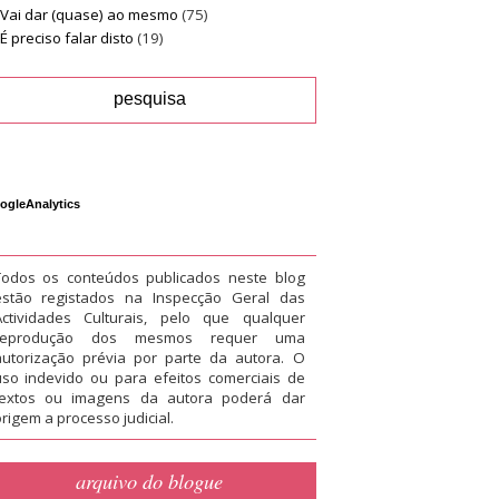
Vai dar (quase) ao mesmo
(75)
É preciso falar disto
(19)
ogleAnalytics
Todos os conteúdos publicados neste blog
estão registados na Inspecção Geral das
Actividades Culturais, pelo que qualquer
reprodução dos mesmos requer uma
autorização prévia por parte da autora. O
uso indevido ou para efeitos comerciais de
textos ou imagens da autora poderá dar
rigem a processo judicial.
arquivo do blogue