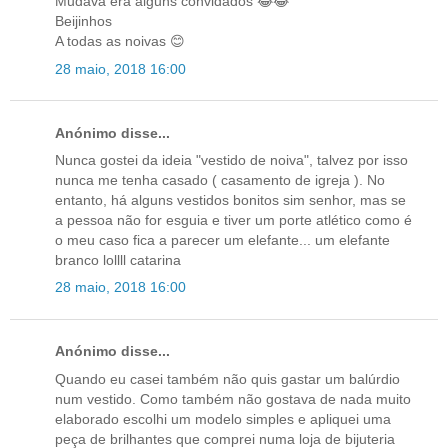
Mudava era alguns convidados 😂😂
Beijinhos
A todas as noivas 😊
28 maio, 2018 16:00
Anónimo disse...
Nunca gostei da ideia "vestido de noiva", talvez por isso
nunca me tenha casado ( casamento de igreja ). No
entanto, há alguns vestidos bonitos sim senhor, mas se
a pessoa não for esguia e tiver um porte atlético como é
o meu caso fica a parecer um elefante... um elefante
branco lollll catarina
28 maio, 2018 16:00
Anónimo disse...
Quando eu casei também não quis gastar um balúrdio
num vestido. Como também não gostava de nada muito
elaborado escolhi um modelo simples e apliquei uma
peça de brilhantes que comprei numa loja de bijuteria