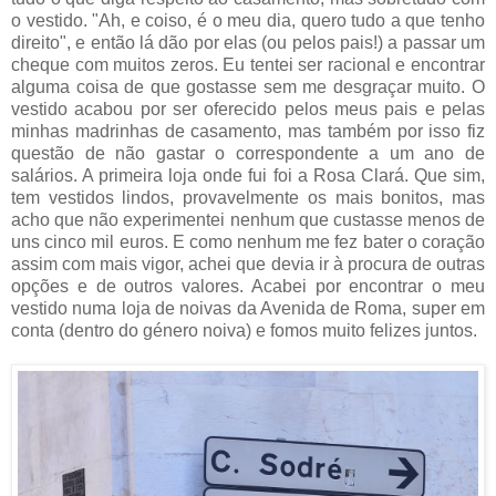
o vestido. "Ah, e coiso, é o meu dia, quero tudo a que tenho
direito", e então lá dão por elas (ou pelos pais!) a passar um
cheque com muitos zeros. Eu tentei ser racional e encontrar
alguma coisa de que gostasse sem me desgraçar muito. O
vestido acabou por ser oferecido pelos meus pais e pelas
minhas madrinhas de casamento, mas também por isso fiz
questão de não gastar o correspondente a um ano de
salários. A primeira loja onde fui foi a Rosa Clará. Que sim,
tem vestidos lindos, provavelmente os mais bonitos, mas
acho que não experimentei nenhum que custasse menos de
uns cinco mil euros. E como nenhum me fez bater o coração
assim com mais vigor, achei que devia ir à procura de outras
opções e de outros valores. Acabei por encontrar o meu
vestido numa loja de noivas da Avenida de Roma, super em
conta (dentro do género noiva) e fomos muito felizes juntos.