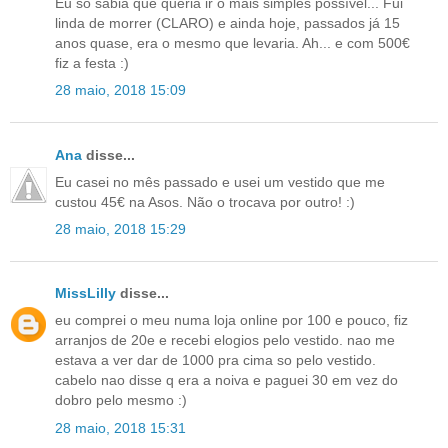
Eu só sabia que queria ir o mais simples possível... Fui
linda de morrer (CLARO) e ainda hoje, passados já 15
anos quase, era o mesmo que levaria. Ah... e com 500€
fiz a festa :)
28 maio, 2018 15:09
Ana
disse...
Eu casei no mês passado e usei um vestido que me
custou 45€ na Asos. Não o trocava por outro! :)
28 maio, 2018 15:29
MissLilly
disse...
eu comprei o meu numa loja online por 100 e pouco, fiz
arranjos de 20e e recebi elogios pelo vestido. nao me
estava a ver dar de 1000 pra cima so pelo vestido.
cabelo nao disse q era a noiva e paguei 30 em vez do
dobro pelo mesmo :)
28 maio, 2018 15:31