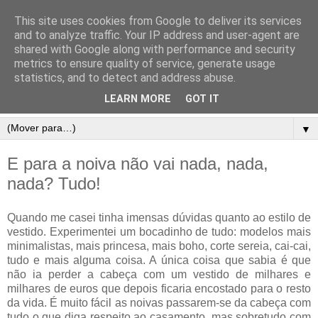
This site uses cookies from Google to deliver its services
and to analyze traffic. Your IP address and user-agent are
shared with Google along with performance and security
metrics to ensure quality of service, generate usage
statistics, and to detect and address abuse.
LEARN MORE
GOT IT
▼
E para a noiva não vai nada, nada,
nada? Tudo!
Quando me casei tinha imensas dúvidas quanto ao estilo de
vestido. Experimentei um bocadinho de tudo: modelos mais
minimalistas, mais princesa, mais boho, corte sereia, cai-cai,
tudo e mais alguma coisa. A única coisa que sabia é que
não ia perder a cabeça com um vestido de milhares e
milhares de euros que depois ficaria encostado para o resto
da vida. É muito fácil as noivas passarem-se da cabeça com
tudo o que diga respeito ao casamento, mas sobretudo com