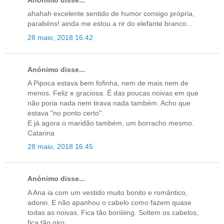
Anónimo disse...
ahahah excelente sentido de humor consigo própria,
parabéns! ainda me estou a rir do elefante branco...
28 maio, 2018 16:42
Anónimo disse...
A Pipoca estava bem fofinha, nem de mais nem de
menos. Feliz e graciosa. É das poucas noivas em que
não poria nada nem tirava nada também. Acho que
estava "no ponto certo".
E já agora o maridão também, um borracho mesmo.
Catarina
28 maio, 2018 16:45
Anónimo disse...
A Ana ia com um vestido muito bonito e romântico,
adorei. E não apanhou o cabelo como fazem quase
todas as noivas. Fica tão boriiiiing. Soltem os cabelos,
fica tão giro.