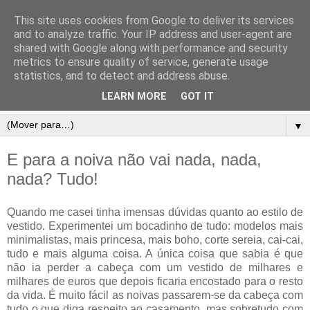
This site uses cookies from Google to deliver its services
and to analyze traffic. Your IP address and user-agent are
shared with Google along with performance and security
metrics to ensure quality of service, generate usage
statistics, and to detect and address abuse.
LEARN MORE
GOT IT
▼
E para a noiva não vai nada, nada,
nada? Tudo!
Quando me casei tinha imensas dúvidas quanto ao estilo de
vestido. Experimentei um bocadinho de tudo: modelos mais
minimalistas, mais princesa, mais boho, corte sereia, cai-cai,
tudo e mais alguma coisa. A única coisa que sabia é que
não ia perder a cabeça com um vestido de milhares e
milhares de euros que depois ficaria encostado para o resto
da vida. É muito fácil as noivas passarem-se da cabeça com
tudo o que diga respeito ao casamento, mas sobretudo com