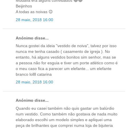
Mudava era alguns convidados 😂😂
Beijinhos
A todas as noivas 😊
28 maio, 2018 16:00
Anónimo disse...
Nunca gostei da ideia "vestido de noiva", talvez por isso
nunca me tenha casado ( casamento de igreja ). No
entanto, há alguns vestidos bonitos sim senhor, mas se
a pessoa não for esguia e tiver um porte atlético como é
o meu caso fica a parecer um elefante... um elefante
branco lollll catarina
28 maio, 2018 16:00
Anónimo disse...
Quando eu casei também não quis gastar um balúrdio
num vestido. Como também não gostava de nada muito
elaborado escolhi um modelo simples e apliquei uma
peça de brilhantes que comprei numa loja de bijuteria