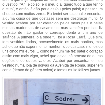
o vestido. "Ah, e coiso, é o meu dia, quero tudo a que tenho
direito", e então lá dão por elas (ou pelos pais!) a passar um
cheque com muitos zeros. Eu tentei ser racional e encontrar
alguma coisa de que gostasse sem me desgraçar muito. O
vestido acabou por ser oferecido pelos meus pais e pelas
minhas madrinhas de casamento, mas também por isso fiz
questão de não gastar o correspondente a um ano de
salários. A primeira loja onde fui foi a Rosa Clará. Que sim,
tem vestidos lindos, provavelmente os mais bonitos, mas
acho que não experimentei nenhum que custasse menos de
uns cinco mil euros. E como nenhum me fez bater o coração
assim com mais vigor, achei que devia ir à procura de outras
opções e de outros valores. Acabei por encontrar o meu
vestido numa loja de noivas da Avenida de Roma, super em
conta (dentro do género noiva) e fomos muito felizes juntos.