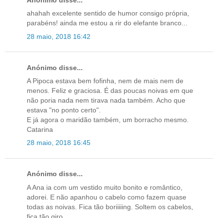
Anónimo disse...
ahahah excelente sentido de humor consigo própria,
parabéns! ainda me estou a rir do elefante branco...
28 maio, 2018 16:42
Anónimo disse...
A Pipoca estava bem fofinha, nem de mais nem de
menos. Feliz e graciosa. É das poucas noivas em que
não poria nada nem tirava nada também. Acho que
estava "no ponto certo".
E já agora o maridão também, um borracho mesmo.
Catarina
28 maio, 2018 16:45
Anónimo disse...
A Ana ia com um vestido muito bonito e romântico,
adorei. E não apanhou o cabelo como fazem quase
todas as noivas. Fica tão boriiiiing. Soltem os cabelos,
fica tão giro.