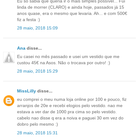
Eu só sabia que queria ir o mais simples possível... Fui
linda de morrer (CLARO) e ainda hoje, passados já 15
anos quase, era o mesmo que levaria. Ah... e com 500€
fiz a festa :)
28 maio, 2018 15:09
Ana
disse...
Eu casei no mês passado e usei um vestido que me
custou 45€ na Asos. Não o trocava por outro! :)
28 maio, 2018 15:29
MissLilly
disse...
eu comprei o meu numa loja online por 100 e pouco, fiz
arranjos de 20e e recebi elogios pelo vestido. nao me
estava a ver dar de 1000 pra cima so pelo vestido.
cabelo nao disse q era a noiva e paguei 30 em vez do
dobro pelo mesmo :)
28 maio, 2018 15:31