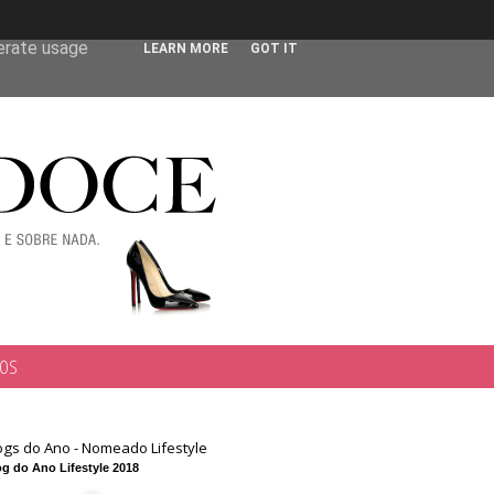
 user-agent
nerate usage
LEARN MORE
GOT IT
TOS
ogs do Ano - Nomeado Lifestyle
g do Ano Lifestyle 2018