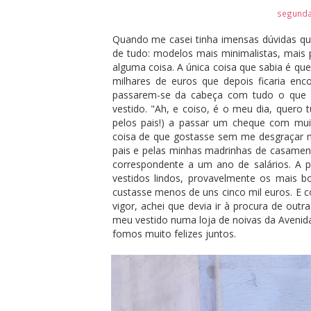
segunda-
Quando me casei tinha imensas dúvidas qua
de tudo: modelos mais minimalistas, mais p
alguma coisa. A única coisa que sabia é qu
milhares de euros que depois ficaria enco
passarem-se da cabeça com tudo o que 
vestido. "Ah, e coiso, é o meu dia, quero 
pelos pais!) a passar um cheque com muit
coisa de que gostasse sem me desgraçar m
pais e pelas minhas madrinhas de casamen
correspondente a um ano de salários. A pr
vestidos lindos, provavelmente os mais 
custasse menos de uns cinco mil euros. E
vigor, achei que devia ir à procura de out
meu vestido numa loja de noivas da Avenid
fomos muito felizes juntos.