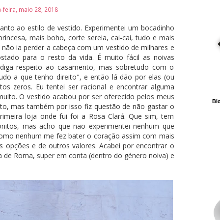
feira, maio 28, 2018
nto ao estilo de vestido. Experimentei um bocadinho
rincesa, mais boho, corte sereia, cai-cai, tudo e mais
e não ia perder a cabeça com um vestido de milhares e
stado para o resto da vida. É muito fácil as noivas
diga respeito ao casamento, mas sobretudo com o
tudo a que tenho direito", e então lá dão por elas (ou
os zeros. Eu tentei ser racional e encontrar alguma
uito. O vestido acabou por ser oferecido pelos meus
Blo
to, mas também por isso fiz questão de não gastar o
imeira loja onde fui foi a Rosa Clará. Que sim, tem
bonitos, mas acho que não experimentei nenhum que
 como nenhum me fez bater o coração assim com mais
ras opções e de outros valores. Acabei por encontrar o
a de Roma, super em conta (dentro do género noiva) e