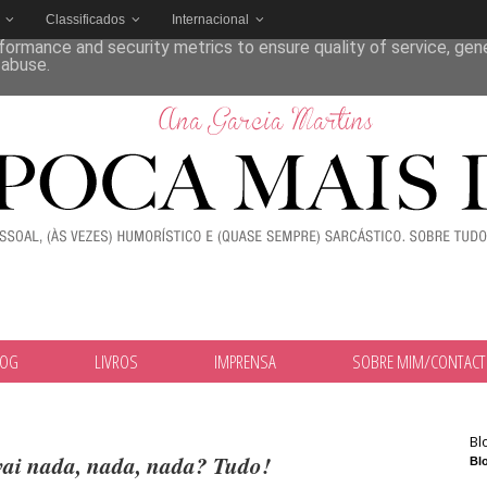
Classificados
Internacional
deliver its services and to analyze traffic. Your IP address and
formance and security metrics to ensure quality of service, ge
 abuse.
LOG
LIVROS
IMPRENSA
SOBRE MIM/CONTAC
Bl
vai nada, nada, nada? Tudo!
Blo