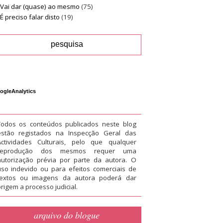
Vai dar (quase) ao mesmo
(75)
É preciso falar disto
(19)
ogleAnalytics
Todos os conteúdos publicados neste blog
estão registados na Inspecção Geral das
Actividades Culturais, pelo que qualquer
reprodução dos mesmos requer uma
autorização prévia por parte da autora. O
uso indevido ou para efeitos comerciais de
textos ou imagens da autora poderá dar
rigem a processo judicial.
arquivo do blogue