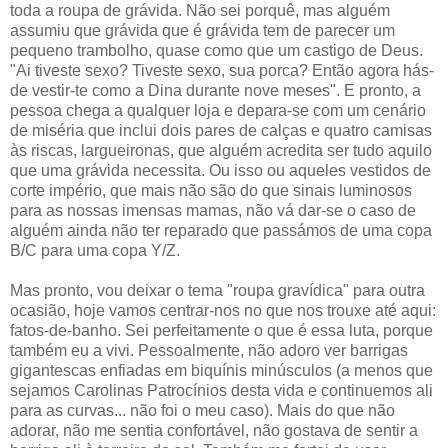
toda a roupa de grávida. Não sei porquê, mas alguém
assumiu que grávida que é grávida tem de parecer um
pequeno trambolho, quase como que um castigo de Deus.
"Ai tiveste sexo? Tiveste sexo, sua porca? Então agora hás-
de vestir-te como a Dina durante nove meses". E pronto, a
pessoa chega a qualquer loja e depara-se com um cenário
de miséria que inclui dois pares de calças e quatro camisas
às riscas, largueironas, que alguém acredita ser tudo aquilo
que uma grávida necessita. Ou isso ou aqueles vestidos de
corte império, que mais não são do que sinais luminosos
para as nossas imensas mamas, não vá dar-se o caso de
alguém ainda não ter reparado que passámos de uma copa
B/C para uma copa Y/Z.
Mas pronto, vou deixar o tema "roupa gravídica" para outra
ocasião, hoje vamos centrar-nos no que nos trouxe até aqui:
fatos-de-banho. Sei perfeitamente o que é essa luta, porque
também eu a vivi. Pessoalmente, não adoro ver barrigas
gigantescas enfiadas em biquínis minúsculos (a menos que
sejamos Carolinas Patrocínios desta vida e continuemos ali
para as curvas... não foi o meu caso). Mais do que não
adorar, não me sentia confortável, não gostava de sentir a