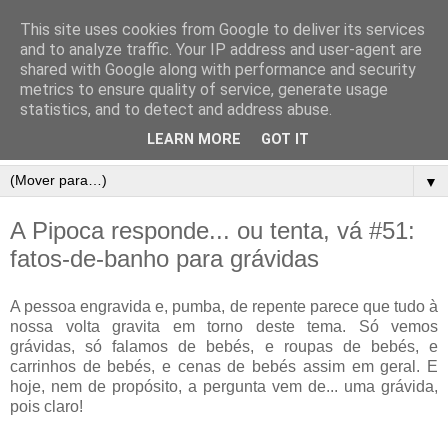
This site uses cookies from Google to deliver its services
and to analyze traffic. Your IP address and user-agent are
shared with Google along with performance and security
metrics to ensure quality of service, generate usage
statistics, and to detect and address abuse.
LEARN MORE
GOT IT
▼
A Pipoca responde... ou tenta, vá #51:
fatos-de-banho para grávidas
A pessoa engravida e, pumba, de repente parece que tudo à
nossa volta gravita em torno deste tema. Só vemos
grávidas, só falamos de bebés, e roupas de bebés, e
carrinhos de bebés, e cenas de bebés assim em geral. E
hoje, nem de propósito, a pergunta vem de... uma grávida,
pois claro!