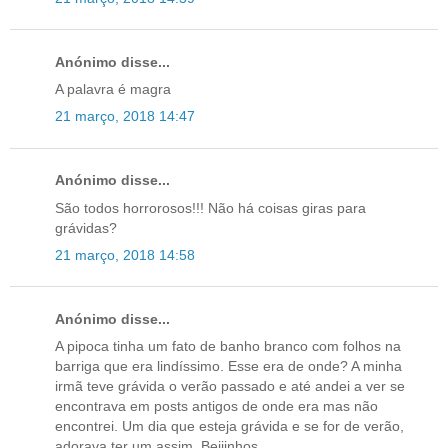
Anónimo disse...
A palavra é magra
21 março, 2018 14:47
Anónimo disse...
São todos horrorosos!!! Não há coisas giras para
grávidas?
21 março, 2018 14:58
Anónimo disse...
A pipoca tinha um fato de banho branco com folhos na
barriga que era lindíssimo. Esse era de onde? A minha
irmã teve grávida o verão passado e até andei a ver se
encontrava em posts antigos de onde era mas não
encontrei. Um dia que esteja grávida e se for de verão,
adorava ter um assim. Beijinhos