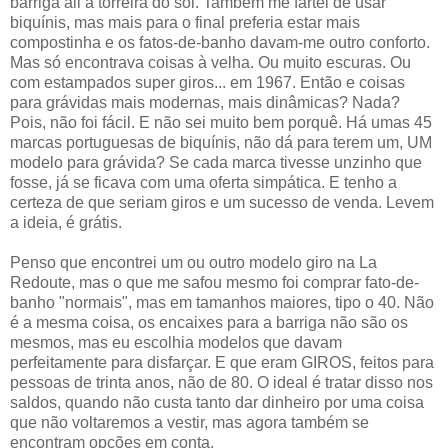
barriga ali à torreira do sol. Também me fartei de usar
biquínis, mas mais para o final preferia estar mais
compostinha e os fatos-de-banho davam-me outro conforto.
Mas só encontrava coisas à velha. Ou muito escuras. Ou
com estampados super giros... em 1967. Então e coisas
para grávidas mais modernas, mais dinâmicas? Nada?
Pois, não foi fácil. E não sei muito bem porquê. Há umas 45
marcas portuguesas de biquínis, não dá para terem um, UM
modelo para grávida? Se cada marca tivesse unzinho que
fosse, já se ficava com uma oferta simpática. E tenho a
certeza de que seriam giros e um sucesso de venda. Levem
a ideia, é grátis.
Penso que encontrei um ou outro modelo giro na La
Redoute, mas o que me safou mesmo foi comprar fato-de-
banho "normais", mas em tamanhos maiores, tipo o 40. Não
é a mesma coisa, os encaixes para a barriga não são os
mesmos, mas eu escolhia modelos que davam
perfeitamente para disfarçar. E que eram GIROS, feitos para
pessoas de trinta anos, não de 80. O ideal é tratar disso nos
saldos, quando não custa tanto dar dinheiro por uma coisa
que não voltaremos a vestir, mas agora também se
encontram opções em conta.