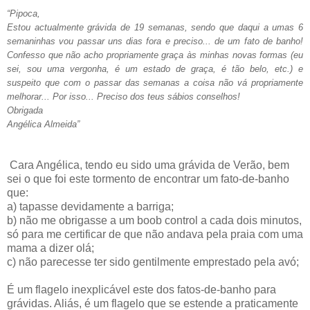
“Pipoca,
Estou actualmente grávida de 19 semanas, sendo que daqui a umas 6
semaninhas vou passar uns dias fora e preciso... de um fato de banho!
Confesso que não acho propriamente graça às minhas novas formas (eu
sei, sou uma vergonha, é um estado de graça, é tão belo, etc.) e
suspeito que com o passar das semanas a coisa não vá propriamente
melhorar... Por isso... Preciso dos teus sábios conselhos!
Obrigada
Angélica Almeida”
Cara Angélica, tendo eu sido uma grávida de Verão, bem
sei o que foi este tormento de encontrar um fato-de-banho
que:
a) tapasse devidamente a barriga;
b) não me obrigasse a um boob control a cada dois minutos,
só para me certificar de que não andava pela praia com uma
mama a dizer olá;
c) não parecesse ter sido gentilmente emprestado pela avó;
É um flagelo inexplicável este dos fatos-de-banho para
grávidas. Aliás, é um flagelo que se estende a praticamente