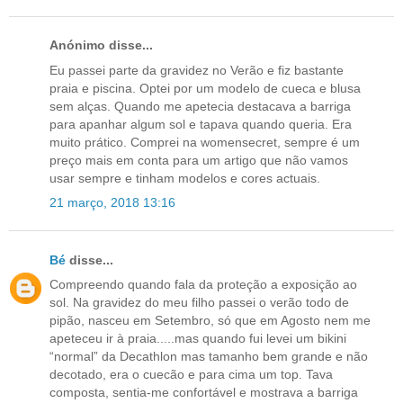
Anónimo disse...
Eu passei parte da gravidez no Verão e fiz bastante
praia e piscina. Optei por um modelo de cueca e blusa
sem alças. Quando me apetecia destacava a barriga
para apanhar algum sol e tapava quando queria. Era
muito prático. Comprei na womensecret, sempre é um
preço mais em conta para um artigo que não vamos
usar sempre e tinham modelos e cores actuais.
21 março, 2018 13:16
Bé
disse...
Compreendo quando fala da proteção a exposição ao
sol. Na gravidez do meu filho passei o verão todo de
pipão, nasceu em Setembro, só que em Agosto nem me
apeteceu ir à praia.....mas quando fui levei um bikini
“normal” da Decathlon mas tamanho bem grande e não
decotado, era o cuecão e para cima um top. Tava
composta, sentia-me confortável e mostrava a barriga