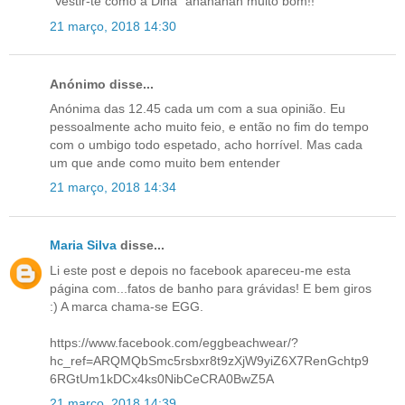
"Vestir-te como a Dina" ahahahah muito bom!!
21 março, 2018 14:30
Anónimo disse...
Anónima das 12.45 cada um com a sua opinião. Eu
pessoalmente acho muito feio, e então no fim do tempo
com o umbigo todo espetado, acho horrível. Mas cada
um que ande como muito bem entender
21 março, 2018 14:34
Maria Silva
disse...
Li este post e depois no facebook apareceu-me esta
página com...fatos de banho para grávidas! E bem giros
:) A marca chama-se EGG.
https://www.facebook.com/eggbeachwear/?
hc_ref=ARQMQbSmc5rsbxr8t9zXjW9yiZ6X7RenGchtp9
6RGtUm1kDCx4ks0NibCeCRA0BwZ5A
21 março, 2018 14:39