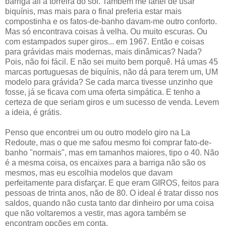
barriga ali à torreira do sol. Também me fartei de usar
biquínis, mas mais para o final preferia estar mais
compostinha e os fatos-de-banho davam-me outro conforto.
Mas só encontrava coisas à velha. Ou muito escuras. Ou
com estampados super giros... em 1967. Então e coisas
para grávidas mais modernas, mais dinâmicas? Nada?
Pois, não foi fácil. E não sei muito bem porquê. Há umas 45
marcas portuguesas de biquínis, não dá para terem um, UM
modelo para grávida? Se cada marca tivesse unzinho que
fosse, já se ficava com uma oferta simpática. E tenho a
certeza de que seriam giros e um sucesso de venda. Levem
a ideia, é grátis.
Penso que encontrei um ou outro modelo giro na La
Redoute, mas o que me safou mesmo foi comprar fato-de-
banho "normais", mas em tamanhos maiores, tipo o 40. Não
é a mesma coisa, os encaixes para a barriga não são os
mesmos, mas eu escolhia modelos que davam
perfeitamente para disfarçar. E que eram GIROS, feitos para
pessoas de trinta anos, não de 80. O ideal é tratar disso nos
saldos, quando não custa tanto dar dinheiro por uma coisa
que não voltaremos a vestir, mas agora também se
encontram opções em conta.