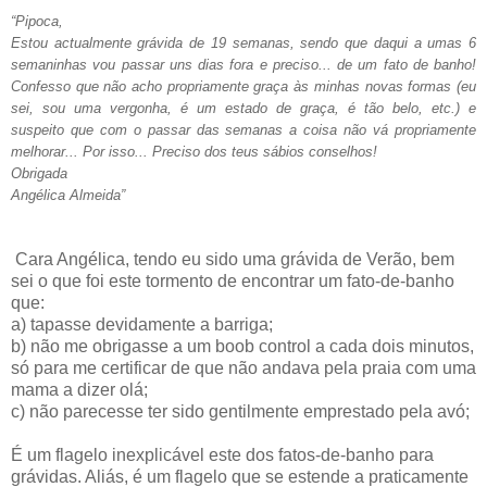
“Pipoca,
Estou actualmente grávida de 19 semanas, sendo que daqui a umas 6
semaninhas vou passar uns dias fora e preciso... de um fato de banho!
Confesso que não acho propriamente graça às minhas novas formas (eu
sei, sou uma vergonha, é um estado de graça, é tão belo, etc.) e
suspeito que com o passar das semanas a coisa não vá propriamente
melhorar... Por isso... Preciso dos teus sábios conselhos!
Obrigada
Angélica Almeida”
Cara Angélica, tendo eu sido uma grávida de Verão, bem
sei o que foi este tormento de encontrar um fato-de-banho
que:
a) tapasse devidamente a barriga;
b) não me obrigasse a um boob control a cada dois minutos,
só para me certificar de que não andava pela praia com uma
mama a dizer olá;
c) não parecesse ter sido gentilmente emprestado pela avó;
É um flagelo inexplicável este dos fatos-de-banho para
grávidas. Aliás, é um flagelo que se estende a praticamente