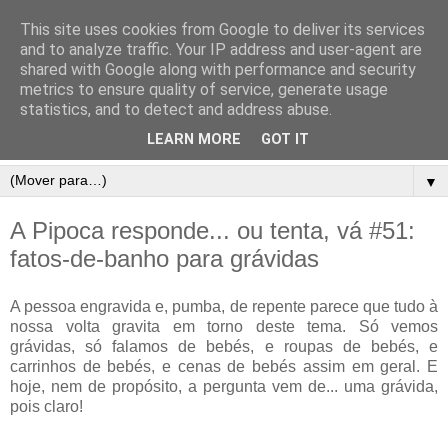
This site uses cookies from Google to deliver its services
and to analyze traffic. Your IP address and user-agent are
shared with Google along with performance and security
metrics to ensure quality of service, generate usage
statistics, and to detect and address abuse.
LEARN MORE
GOT IT
▼
A Pipoca responde... ou tenta, vá #51:
fatos-de-banho para grávidas
A pessoa engravida e, pumba, de repente parece que tudo à
nossa volta gravita em torno deste tema. Só vemos
grávidas, só falamos de bebés, e roupas de bebés, e
carrinhos de bebés, e cenas de bebés assim em geral. E
hoje, nem de propósito, a pergunta vem de... uma grávida,
pois claro!