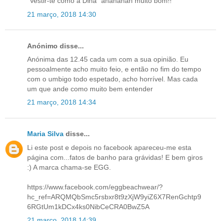
"Vestir-te como a Dina" ahahahah muito bom!!
21 março, 2018 14:30
Anónimo disse...
Anónima das 12.45 cada um com a sua opinião. Eu
pessoalmente acho muito feio, e então no fim do tempo
com o umbigo todo espetado, acho horrível. Mas cada
um que ande como muito bem entender
21 março, 2018 14:34
Maria Silva
disse...
Li este post e depois no facebook apareceu-me esta
página com...fatos de banho para grávidas! E bem giros
:) A marca chama-se EGG.
https://www.facebook.com/eggbeachwear/?
hc_ref=ARQMQbSmc5rsbxr8t9zXjW9yiZ6X7RenGchtp9
6RGtUm1kDCx4ks0NibCeCRA0BwZ5A
21 março, 2018 14:39