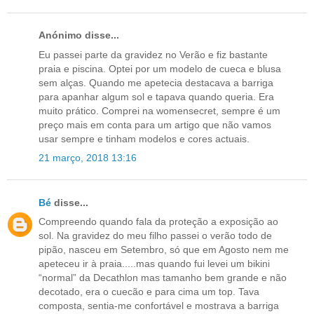
Anónimo disse...
Eu passei parte da gravidez no Verão e fiz bastante
praia e piscina. Optei por um modelo de cueca e blusa
sem alças. Quando me apetecia destacava a barriga
para apanhar algum sol e tapava quando queria. Era
muito prático. Comprei na womensecret, sempre é um
preço mais em conta para um artigo que não vamos
usar sempre e tinham modelos e cores actuais.
21 março, 2018 13:16
Bé
disse...
Compreendo quando fala da proteção a exposição ao
sol. Na gravidez do meu filho passei o verão todo de
pipão, nasceu em Setembro, só que em Agosto nem me
apeteceu ir à praia.....mas quando fui levei um bikini
“normal” da Decathlon mas tamanho bem grande e não
decotado, era o cuecão e para cima um top. Tava
composta, sentia-me confortável e mostrava a barriga