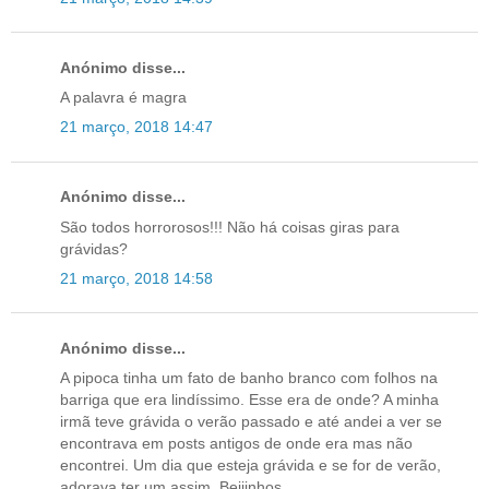
Anónimo disse...
A palavra é magra
21 março, 2018 14:47
Anónimo disse...
São todos horrorosos!!! Não há coisas giras para
grávidas?
21 março, 2018 14:58
Anónimo disse...
A pipoca tinha um fato de banho branco com folhos na
barriga que era lindíssimo. Esse era de onde? A minha
irmã teve grávida o verão passado e até andei a ver se
encontrava em posts antigos de onde era mas não
encontrei. Um dia que esteja grávida e se for de verão,
adorava ter um assim. Beijinhos