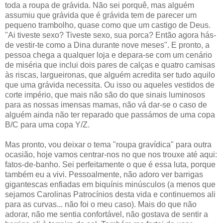
toda a roupa de grávida. Não sei porquê, mas alguém
assumiu que grávida que é grávida tem de parecer um
pequeno trambolho, quase como que um castigo de Deus.
"Ai tiveste sexo? Tiveste sexo, sua porca? Então agora hás-
de vestir-te como a Dina durante nove meses". E pronto, a
pessoa chega a qualquer loja e depara-se com um cenário
de miséria que inclui dois pares de calças e quatro camisas
às riscas, largueironas, que alguém acredita ser tudo aquilo
que uma grávida necessita. Ou isso ou aqueles vestidos de
corte império, que mais não são do que sinais luminosos
para as nossas imensas mamas, não vá dar-se o caso de
alguém ainda não ter reparado que passámos de uma copa
B/C para uma copa Y/Z.
Mas pronto, vou deixar o tema "roupa gravídica" para outra
ocasião, hoje vamos centrar-nos no que nos trouxe até aqui:
fatos-de-banho. Sei perfeitamente o que é essa luta, porque
também eu a vivi. Pessoalmente, não adoro ver barrigas
gigantescas enfiadas em biquínis minúsculos (a menos que
sejamos Carolinas Patrocínios desta vida e continuemos ali
para as curvas... não foi o meu caso). Mais do que não
adorar, não me sentia confortável, não gostava de sentir a