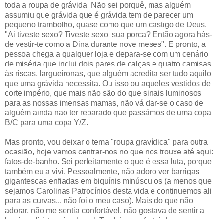
toda a roupa de grávida. Não sei porquê, mas alguém
assumiu que grávida que é grávida tem de parecer um
pequeno trambolho, quase como que um castigo de Deus.
"Ai tiveste sexo? Tiveste sexo, sua porca? Então agora hás-
de vestir-te como a Dina durante nove meses". E pronto, a
pessoa chega a qualquer loja e depara-se com um cenário
de miséria que inclui dois pares de calças e quatro camisas
às riscas, largueironas, que alguém acredita ser tudo aquilo
que uma grávida necessita. Ou isso ou aqueles vestidos de
corte império, que mais não são do que sinais luminosos
para as nossas imensas mamas, não vá dar-se o caso de
alguém ainda não ter reparado que passámos de uma copa
B/C para uma copa Y/Z.
Mas pronto, vou deixar o tema "roupa gravídica" para outra
ocasião, hoje vamos centrar-nos no que nos trouxe até aqui:
fatos-de-banho. Sei perfeitamente o que é essa luta, porque
também eu a vivi. Pessoalmente, não adoro ver barrigas
gigantescas enfiadas em biquínis minúsculos (a menos que
sejamos Carolinas Patrocínios desta vida e continuemos ali
para as curvas... não foi o meu caso). Mais do que não
adorar, não me sentia confortável, não gostava de sentir a