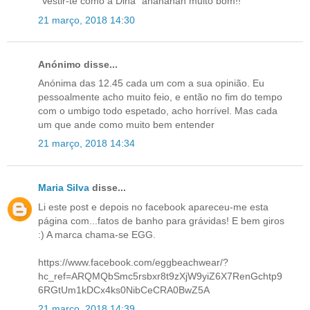
"Vestir-te como a Dina" ahahahah muito bom!!
21 março, 2018 14:30
Anónimo disse...
Anónima das 12.45 cada um com a sua opinião. Eu
pessoalmente acho muito feio, e então no fim do tempo
com o umbigo todo espetado, acho horrível. Mas cada
um que ande como muito bem entender
21 março, 2018 14:34
Maria Silva
disse...
Li este post e depois no facebook apareceu-me esta
página com...fatos de banho para grávidas! E bem giros
:) A marca chama-se EGG.
https://www.facebook.com/eggbeachwear/?
hc_ref=ARQMQbSmc5rsbxr8t9zXjW9yiZ6X7RenGchtp9
6RGtUm1kDCx4ks0NibCeCRA0BwZ5A
21 março, 2018 14:39