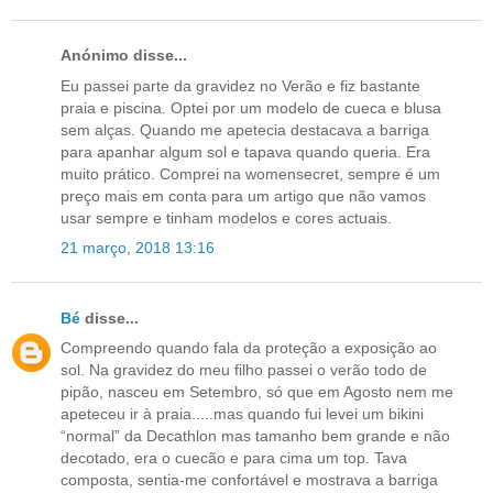
Anónimo disse...
Eu passei parte da gravidez no Verão e fiz bastante
praia e piscina. Optei por um modelo de cueca e blusa
sem alças. Quando me apetecia destacava a barriga
para apanhar algum sol e tapava quando queria. Era
muito prático. Comprei na womensecret, sempre é um
preço mais em conta para um artigo que não vamos
usar sempre e tinham modelos e cores actuais.
21 março, 2018 13:16
Bé
disse...
Compreendo quando fala da proteção a exposição ao
sol. Na gravidez do meu filho passei o verão todo de
pipão, nasceu em Setembro, só que em Agosto nem me
apeteceu ir à praia.....mas quando fui levei um bikini
“normal” da Decathlon mas tamanho bem grande e não
decotado, era o cuecão e para cima um top. Tava
composta, sentia-me confortável e mostrava a barriga