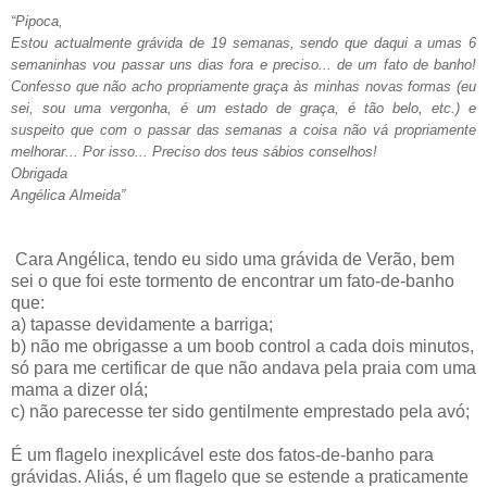
“Pipoca,
Estou actualmente grávida de 19 semanas, sendo que daqui a umas 6
semaninhas vou passar uns dias fora e preciso... de um fato de banho!
Confesso que não acho propriamente graça às minhas novas formas (eu
sei, sou uma vergonha, é um estado de graça, é tão belo, etc.) e
suspeito que com o passar das semanas a coisa não vá propriamente
melhorar... Por isso... Preciso dos teus sábios conselhos!
Obrigada
Angélica Almeida”
Cara Angélica, tendo eu sido uma grávida de Verão, bem
sei o que foi este tormento de encontrar um fato-de-banho
que:
a) tapasse devidamente a barriga;
b) não me obrigasse a um boob control a cada dois minutos,
só para me certificar de que não andava pela praia com uma
mama a dizer olá;
c) não parecesse ter sido gentilmente emprestado pela avó;
É um flagelo inexplicável este dos fatos-de-banho para
grávidas. Aliás, é um flagelo que se estende a praticamente