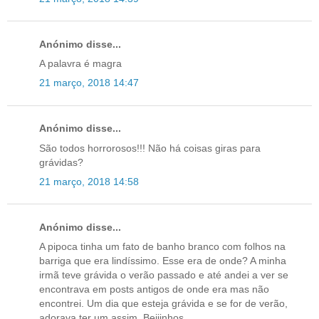
Anónimo disse...
A palavra é magra
21 março, 2018 14:47
Anónimo disse...
São todos horrorosos!!! Não há coisas giras para
grávidas?
21 março, 2018 14:58
Anónimo disse...
A pipoca tinha um fato de banho branco com folhos na
barriga que era lindíssimo. Esse era de onde? A minha
irmã teve grávida o verão passado e até andei a ver se
encontrava em posts antigos de onde era mas não
encontrei. Um dia que esteja grávida e se for de verão,
adorava ter um assim. Beijinhos