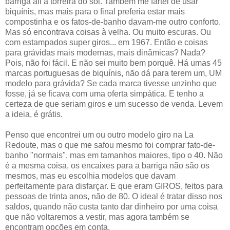
barriga ali à torreira do sol. Também me fartei de usar
biquínis, mas mais para o final preferia estar mais
compostinha e os fatos-de-banho davam-me outro conforto.
Mas só encontrava coisas à velha. Ou muito escuras. Ou
com estampados super giros... em 1967. Então e coisas
para grávidas mais modernas, mais dinâmicas? Nada?
Pois, não foi fácil. E não sei muito bem porquê. Há umas 45
marcas portuguesas de biquínis, não dá para terem um, UM
modelo para grávida? Se cada marca tivesse unzinho que
fosse, já se ficava com uma oferta simpática. E tenho a
certeza de que seriam giros e um sucesso de venda. Levem
a ideia, é grátis.
Penso que encontrei um ou outro modelo giro na La
Redoute, mas o que me safou mesmo foi comprar fato-de-
banho "normais", mas em tamanhos maiores, tipo o 40. Não
é a mesma coisa, os encaixes para a barriga não são os
mesmos, mas eu escolhia modelos que davam
perfeitamente para disfarçar. E que eram GIROS, feitos para
pessoas de trinta anos, não de 80. O ideal é tratar disso nos
saldos, quando não custa tanto dar dinheiro por uma coisa
que não voltaremos a vestir, mas agora também se
encontram opções em conta.