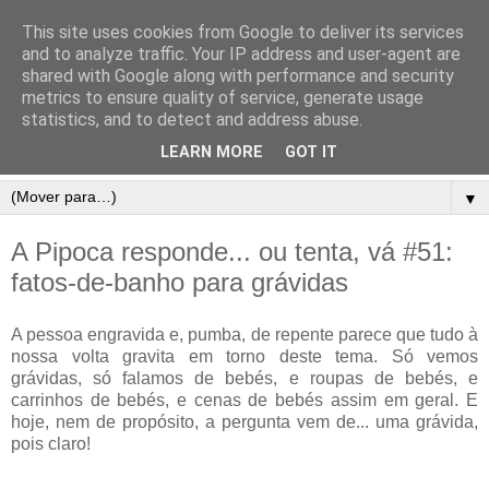
This site uses cookies from Google to deliver its services
and to analyze traffic. Your IP address and user-agent are
shared with Google along with performance and security
metrics to ensure quality of service, generate usage
statistics, and to detect and address abuse.
LEARN MORE
GOT IT
▼
A Pipoca responde... ou tenta, vá #51:
fatos-de-banho para grávidas
A pessoa engravida e, pumba, de repente parece que tudo à
nossa volta gravita em torno deste tema. Só vemos
grávidas, só falamos de bebés, e roupas de bebés, e
carrinhos de bebés, e cenas de bebés assim em geral. E
hoje, nem de propósito, a pergunta vem de... uma grávida,
pois claro!