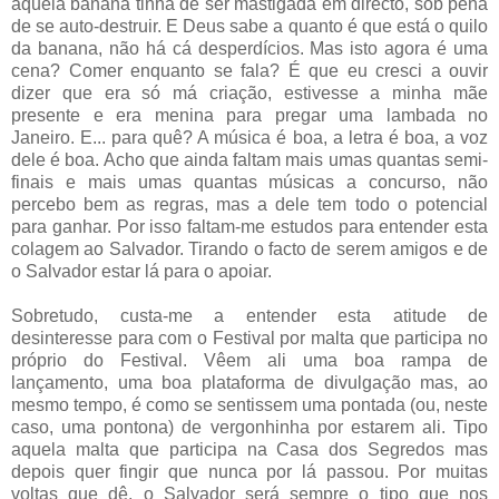
aquela banana tinha de ser mastigada em directo, sob pena
de se auto-destruir. E Deus sabe a quanto é que está o quilo
da banana, não há cá desperdícios. Mas isto agora é uma
cena? Comer enquanto se fala? É que eu cresci a ouvir
dizer que era só má criação, estivesse a minha mãe
presente e era menina para pregar uma lambada no
Janeiro. E... para quê? A música é boa, a letra é boa, a voz
dele é boa. Acho que ainda faltam mais umas quantas semi-
finais e mais umas quantas músicas a concurso, não
percebo bem as regras, mas a dele tem todo o potencial
para ganhar. Por isso faltam-me estudos para entender esta
colagem ao Salvador. Tirando o facto de serem amigos e de
o Salvador estar lá para o apoiar.
Sobretudo, custa-me a entender esta atitude de
desinteresse para com o Festival por malta que participa no
próprio do Festival. Vêem ali uma boa rampa de
lançamento, uma boa plataforma de divulgação mas, ao
mesmo tempo, é como se sentissem uma pontada (ou, neste
caso, uma pontona) de vergonhinha por estarem ali. Tipo
aquela malta que participa na Casa dos Segredos mas
depois quer fingir que nunca por lá passou. Por muitas
voltas que dê, o Salvador será sempre o tipo que nos