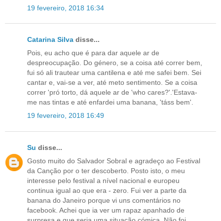
19 fevereiro, 2018 16:34
Catarina Silva
disse...
Pois, eu acho que é para dar aquele ar de
despreocupação. Do género, se a coisa até correr bem,
fui só ali trautear uma cantilena e até me safei bem. Sei
cantar e, vai-se a ver, até meto sentimento. Se a coisa
correr 'pró torto, dá aquele ar de 'who cares?'.'Estava-
me nas tintas e até enfardei uma banana, 'táss bem'.
19 fevereiro, 2018 16:49
Su
disse...
Gosto muito do Salvador Sobral e agradeço ao Festival
da Canção por o ter descoberto. Posto isto, o meu
interesse pelo festival a nível nacional e europeu
continua igual ao que era - zero. Fui ver a parte da
banana do Janeiro porque vi uns comentários no
facebook. Achei que ia ver um rapaz apanhado de
surpresa e que seria uma situação cómica. Não foi.