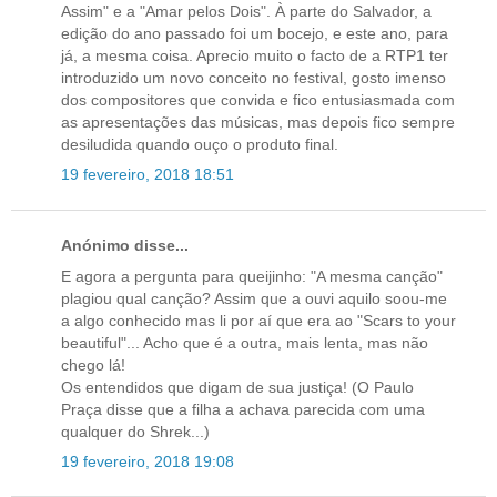
Assim" e a "Amar pelos Dois". À parte do Salvador, a
edição do ano passado foi um bocejo, e este ano, para
já, a mesma coisa. Aprecio muito o facto de a RTP1 ter
introduzido um novo conceito no festival, gosto imenso
dos compositores que convida e fico entusiasmada com
as apresentações das músicas, mas depois fico sempre
desiludida quando ouço o produto final.
19 fevereiro, 2018 18:51
Anónimo disse...
E agora a pergunta para queijinho: "A mesma canção"
plagiou qual canção? Assim que a ouvi aquilo soou-me
a algo conhecido mas li por aí que era ao "Scars to your
beautiful"... Acho que é a outra, mais lenta, mas não
chego lá!
Os entendidos que digam de sua justiça! (O Paulo
Praça disse que a filha a achava parecida com uma
qualquer do Shrek...)
19 fevereiro, 2018 19:08