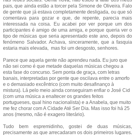
pais, que ainda estão a torcer pela Simone de Oliveira. Falo
de gente que já estava completamente desligada, ou que só
comentava para gozar e que, de repente, parecia mais
interessada na coisa. Eu acabei por ver porque um dos
participantes é amigo de uma amiga, e porque queria ver o
tipo de músicas que seria apresentado este ano, depois do
fenómeno Salvador. Achava, sinceramente, que a fasquia
estaria mais elevada, mas foi um desgosto, senhores.
Parece que aquela gente não aprendeu nada. Eu juro que
não sei como é que metade daquelas músicas chegou a
esta fase do concurso. Sem ponta de graça, com letras
banais, interpretadas por gente que oscilava entre o amorfo
e o demasiado excêntrico (com muito desafinanço à
mistura). Lá pelo meio ainda conseguiram enfiar o José Cid
(com uma música a enaltecer os grandes feitos
portugueses, qual hino nacionalista) e a Anabela, que muito
me fez chorar com A Cidade Até Ser Dia. Mas isso foi há 25
anos (mesmo, não é exagero literário).
Tudo bem espremidinho, gostei de duas músicas,
precisamente as que arrecadaram os dois primeiros lugares.