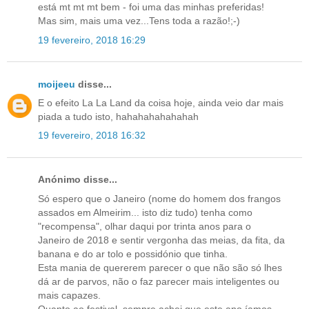
está mt mt mt bem - foi uma das minhas preferidas!
Mas sim, mais uma vez...Tens toda a razão!;-)
19 fevereiro, 2018 16:29
moijeeu
disse...
E o efeito La La Land da coisa hoje, ainda veio dar mais
piada a tudo isto, hahahahahahahah
19 fevereiro, 2018 16:32
Anónimo disse...
Só espero que o Janeiro (nome do homem dos frangos
assados em Almeirim... isto diz tudo) tenha como
"recompensa", olhar daqui por trinta anos para o
Janeiro de 2018 e sentir vergonha das meias, da fita, da
banana e do ar tolo e possidónio que tinha.
Esta mania de quererem parecer o que não são só lhes
dá ar de parvos, não o faz parecer mais inteligentes ou
mais capazes.
Quanto ao festival, sempre achei que este ano íamos