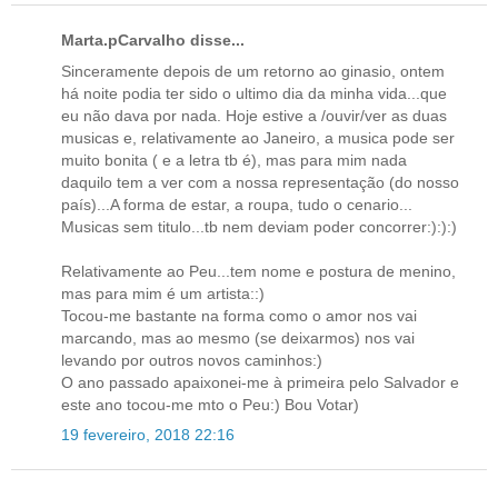
Marta.pCarvalho disse...
Sinceramente depois de um retorno ao ginasio, ontem
há noite podia ter sido o ultimo dia da minha vida...que
eu não dava por nada. Hoje estive a /ouvir/ver as duas
musicas e, relativamente ao Janeiro, a musica pode ser
muito bonita ( e a letra tb é), mas para mim nada
daquilo tem a ver com a nossa representação (do nosso
país)...A forma de estar, a roupa, tudo o cenario...
Musicas sem titulo...tb nem deviam poder concorrer:):):)
Relativamente ao Peu...tem nome e postura de menino,
mas para mim é um artista::)
Tocou-me bastante na forma como o amor nos vai
marcando, mas ao mesmo (se deixarmos) nos vai
levando por outros novos caminhos:)
O ano passado apaixonei-me à primeira pelo Salvador e
este ano tocou-me mto o Peu:) Bou Votar)
19 fevereiro, 2018 22:16