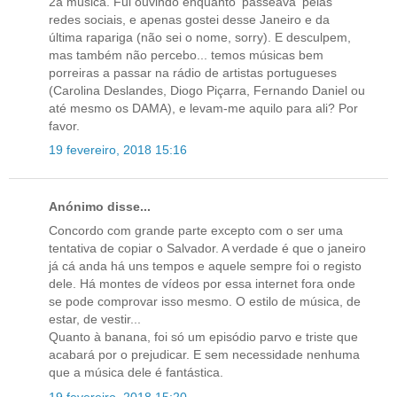
2a música. Fui ouvindo enquanto 'passeava' pelas
redes sociais, e apenas gostei desse Janeiro e da
última rapariga (não sei o nome, sorry). E desculpem,
mas também não percebo... temos músicas bem
porreiras a passar na rádio de artistas portugueses
(Carolina Deslandes, Diogo Piçarra, Fernando Daniel ou
até mesmo os DAMA), e levam-me aquilo para ali? Por
favor.
19 fevereiro, 2018 15:16
Anónimo disse...
Concordo com grande parte excepto com o ser uma
tentativa de copiar o Salvador. A verdade é que o janeiro
já cá anda há uns tempos e aquele sempre foi o registo
dele. Há montes de vídeos por essa internet fora onde
se pode comprovar isso mesmo. O estilo de música, de
estar, de vestir...
Quanto à banana, foi só um episódio parvo e triste que
acabará por o prejudicar. E sem necessidade nenhuma
que a música dele é fantástica.
19 fevereiro, 2018 15:20