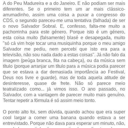
A do Peu Madureira e a do Janeiro. E não podiam ser mais
diferentes. Se o primeiro tem um ar mais clássico-
arrumadinho, assim uma coisa a puxar a congresso do
CDS, o segundo pareceu-me uma tentativa (falhada) de ser
o novo Salvador Sobral. E, confesso, falta-me muito a
pachorrinha para este género. Porque isto é um género,
esta coisa muito (falsamente) blasé e desapegada, muito
"só cá vim hoje tocar uma musiquinha porque o meu amigo
Salvador me pediu, nem percebi que isto era para a
televisão, não sou nada dado a estas coisas". Já não falo da
imagem (peúga branca, fita na cabeça), ou da música sem
título (porque arranjar um título para a música podia parecer
que se estava a dar demasiada importância ao Festival,
Deus nos livre e guarde), mas de toda aquela atitude de
desinteresse, quase de frete. Não só parece meio
teatralizado como... já vimos isso. O ano passado, no
Salvador, com a vantagem de parecer muito mais genuíno.
Tentar repetir a fórmula é só assim meio tonto.
O ponto alto foi, sem dúvida, quando achou que era super
cool largar a comer uma banana quando estava a ser
entrevistado. Porque não dava para esperar um minuto, não,