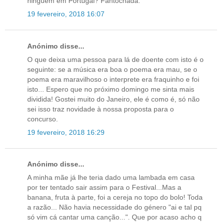
ninguém em Portugal? Fantochada.
19 fevereiro, 2018 16:07
Anónimo disse...
O que deixa uma pessoa para lá de doente com isto é o
seguinte: se a música era boa o poema era mau, se o
poema era maravilhoso o interprete era fraquinho e foi
isto... Espero que no próximo domingo me sinta mais
dividida! Gostei muito do Janeiro, ele é como é, só não
sei isso traz novidade à nossa proposta para o
concurso.
19 fevereiro, 2018 16:29
Anónimo disse...
A minha mãe já lhe teria dado uma lambada em casa
por ter tentado sair assim para o Festival...Mas a
banana, fruta à parte, foi a cereja no topo do bolo! Toda
a razão... Não havia necessidade do género "ai e tal pq
só vim cá cantar uma canção...". Que por acaso acho q