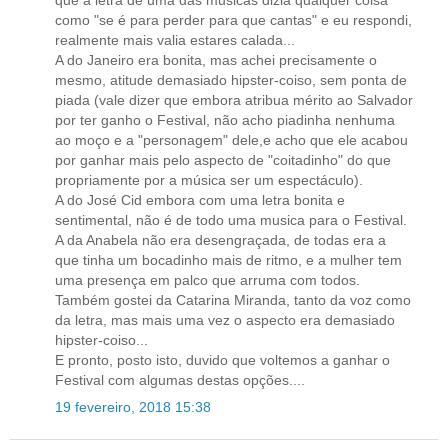
que a letra de uma das musicas dizia qualquer coisa
como "se é para perder para que cantas" e eu respondi,
realmente mais valia estares calada...
A do Janeiro era bonita, mas achei precisamente o
mesmo, atitude demasiado hipster-coiso, sem ponta de
piada (vale dizer que embora atribua mérito ao Salvador
por ter ganho o Festival, não acho piadinha nenhuma
ao moço e a "personagem" dele,e acho que ele acabou
por ganhar mais pelo aspecto de "coitadinho" do que
propriamente por a música ser um espectáculo).
A do José Cid embora com uma letra bonita e
sentimental, não é de todo uma musica para o Festival.
A da Anabela não era desengraçada, de todas era a
que tinha um bocadinho mais de ritmo, e a mulher tem
uma presença em palco que arruma com todos.
Também gostei da Catarina Miranda, tanto da voz como
da letra, mas mais uma vez o aspecto era demasiado
hipster-coiso...
E pronto, posto isto, duvido que voltemos a ganhar o
Festival com algumas destas opções....
19 fevereiro, 2018 15:38