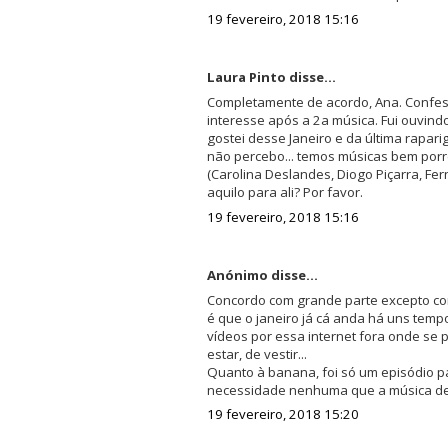
19 fevereiro, 2018 15:16
Laura Pinto disse...
Completamente de acordo, Ana. Confesso
interesse após a 2a música. Fui ouvind
gostei desse Janeiro e da última rapar
não percebo... temos músicas bem porre
(Carolina Deslandes, Diogo Piçarra, F
aquilo para ali? Por favor.
19 fevereiro, 2018 15:16
Anónimo disse...
Concordo com grande parte excepto com
é que o janeiro já cá anda há uns temp
vídeos por essa internet fora onde se 
estar, de vestir...
Quanto à banana, foi só um episódio pa
necessidade nenhuma que a música del
19 fevereiro, 2018 15:20