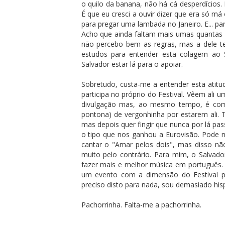
o quilo da banana, não há cá desperdícios
É que eu cresci a ouvir dizer que era só m
para pregar uma lambada no Janeiro. E... par
Acho que ainda faltam mais umas quantas 
não percebo bem as regras, mas a dele te
estudos para entender esta colagem ao 
Salvador estar lá para o apoiar.
Sobretudo, custa-me a entender esta atitu
participa no próprio do Festival. Vêem al
divulgação mas, ao mesmo tempo, é com
pontona) de vergonhinha por estarem ali. 
mas depois quer fingir que nunca por lá pa
o tipo que nos ganhou a Eurovisão. Pode n
cantar o "Amar pelos dois", mas disso n
muito pelo contrário. Para mim, o Salvador
fazer mais e melhor música em português. 
um evento com a dimensão do Festival 
preciso disto para nada, sou demasiado hisp
Pachorrinha. Falta-me a pachorrinha.