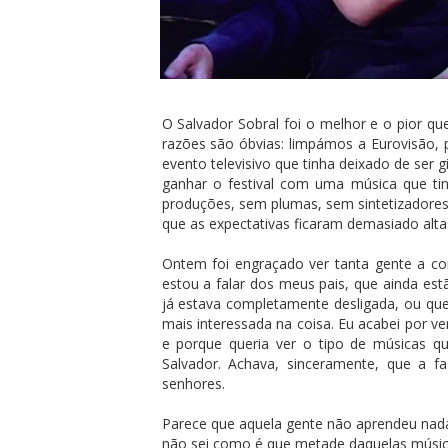
O Salvador Sobral foi o melhor e o pior qu
razões são óbvias: limpámos a Eurovisão
evento televisivo que tinha deixado de ser 
ganhar o festival com uma música que ti
produções, sem plumas, sem sintetizadores
que as expectativas ficaram demasiado altas
Ontem foi engraçado ver tanta gente a com
estou a falar dos meus pais, que ainda est
já estava completamente desligada, ou que
mais interessada na coisa. Eu acabei por v
e porque queria ver o tipo de músicas q
Salvador. Achava, sinceramente, que a f
senhores.
Parece que aquela gente não aprendeu nada
não sei como é que metade daquelas músic