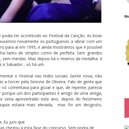
Blo
e podia ter acontecido ao Festival da Canção. As boas
, pusemos novamente os portugueses a vibrar com um
giro para aí em 1995, e ainda mostrámos que é possível
nha tanto de simples como de perfeita. Sem grandes
, sem merdas. Mas depois há o reverso da medalha: é
 e Salvador... só há um.
entar o Festival nas redes sociais. Gente nova, não
ão a torcer pela Simone de Oliveira. Falo de gente que
 só comentava para gozar e que, de repente, parecia
er porque um dos participantes é amigo de uma amiga,
ue seria apresentado este ano, depois do fenómeno
asquia estaria mais elevada, mas foi um desgosto,
. Eu juro que
as chegou a esta fase do concurso. Sem ponta de