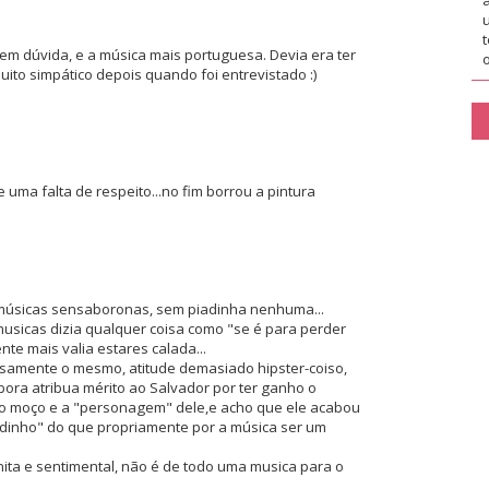
em dúvida, e a música mais portuguesa. Devia era ter
o
ito simpático depois quando foi entrevistado :)
 uma falta de respeito...no fim borrou a pintura
 músicas sensaboronas, sem piadinha nenhuma...
usicas dizia qualquer coisa como "se é para perder
te mais valia estares calada...
cisamente o mesmo, atitude demasiado hipster-coiso,
ora atribua mérito ao Salvador por ter ganho o
ao moço e a "personagem" dele,e acho que ele acabou
adinho" do que propriamente por a música ser um
ita e sentimental, não é de todo uma musica para o