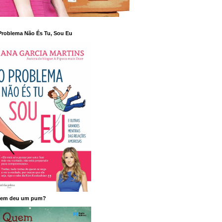
Problema Não És Tu, Sou Eu
em deu um pum?