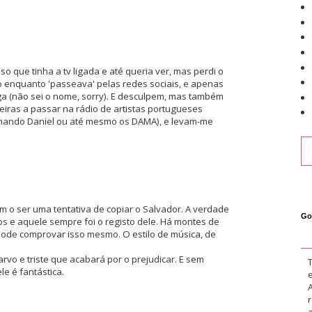
 que tinha a tv ligada e até queria ver, mas perdi o
o enquanto 'passeava' pelas redes sociais, e apenas
iga (não sei o nome, sorry). E desculpem, mas também
iras a passar na rádio de artistas portugueses
ernando Daniel ou até mesmo os DAMA), e levam-me
 o ser uma tentativa de copiar o Salvador. A verdade
Go
os e aquele sempre foi o registo dele. Há montes de
pode comprovar isso mesmo. O estilo de música, de
rvo e triste que acabará por o prejudicar. E sem
e é fantástica.