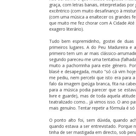
graça, com letras banais, interpretadas po
excêntrico (com muito desafinanço à mistur
(com uma música a enaltecer os grandes feit
que muito me fez chorar com A Cidade Até 
exagero literário).
Tudo bem espremidinho, gostei de duas 
primeiros lugares. A do Peu Madureira e a
primeiro tem um ar mais clássico-arrumad
segundo pareceu-me uma tentativa (falhada)
muito a pachorrinha para este género. Por
blasé e desapegada, muito "só cá vim hoj
me pediu, nem percebi que isto era para a 
falo da imagem (peúga branca, fita na cabeç
para a música podia parecer que se estav
livre e guarde), mas de toda aquela atitud
teatralizado como... já vimos isso. O ano 
mais genuíno. Tentar repetir a fórmula é só
O ponto alto foi, sem dúvida, quando a
quando estava a ser entrevistado. Porque 
tinha de ser mastigada em directo, sob pen