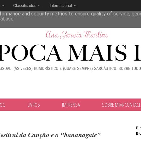
Classificados
Internacional
deliver its services and to analyze traffic. Your IP address and
formance and security metrics to ensure quality of service, ge
 abuse.
LOG
LIVROS
IMPRENSA
SOBRE MIM/CONTAC
Bl
 Festival da Canção e o "bananagate"
Blo