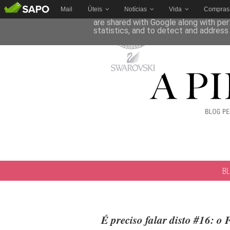
Mail
Úteis
Notícias
Vida
Compras
This site uses cookies from Google to 
are shared with Google along with per
statistics, and to detect and address
B
É preciso falar disto #16: o