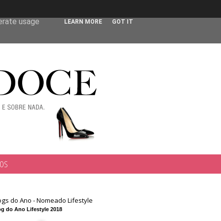
 user-agent
nerate usage
LEARN MORE
GOT IT
TOS
ogs do Ano - Nomeado Lifestyle
g do Ano Lifestyle 2018