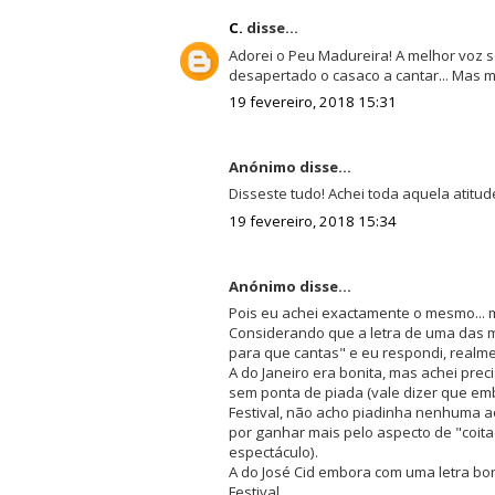
C.
disse...
Adorei o Peu Madureira! A melhor voz s
desapertado o casaco a cantar... Mas mu
19 fevereiro, 2018 15:31
Anónimo disse...
Disseste tudo! Achei toda aquela atitude
19 fevereiro, 2018 15:34
Anónimo disse...
Pois eu achei exactamente o mesmo...
Considerando que a letra de uma das m
para que cantas" e eu respondi, realmen
A do Janeiro era bonita, mas achei pre
sem ponta de piada (vale dizer que emb
Festival, não acho piadinha nenhuma 
por ganhar mais pelo aspecto de "coit
espectáculo).
A do José Cid embora com uma letra bon
Festival.