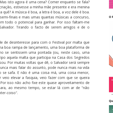
. Mas isto agora é uma cena? Comer enquanto se fala?
á criação, estivesse a minha mãe presente e era menina
a quê? A música é boa, a letra é boa, a voz dele é boa.
semi-finais e mais umas quantas músicas a concurso,
O 
m todo o potencial para ganhar. Por isso faltam-me
Salvador. Tirando o facto de serem amigos e de o
de de desinteresse para com o Festival por malta que
i uma boa rampa de lançamento, uma boa plataforma de
o se sentissem uma pontada (ou, neste caso, uma
Tipo aquela malta que participa na Casa dos Segredos
ssou. Por muitas voltas que dê, o Salvador será sempre
unca mais falar do assunto, pode nunca mais na vida
ão se safa. E não é uma coisa má, uma coisa menor,
 veio elevar a fasquia, veio fazer com que se queira
Por isso não acho fixe este quase aproveitamento de
para, ao mesmo tempo, se estar lá com ar de "não
ter-coiso".
Qu