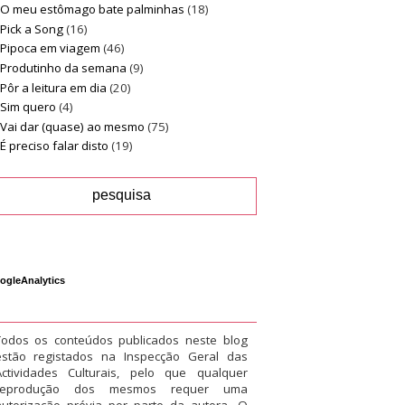
O meu estômago bate palminhas
(18)
Pick a Song
(16)
Pipoca em viagem
(46)
Produtinho da semana
(9)
Pôr a leitura em dia
(20)
Sim quero
(4)
Vai dar (quase) ao mesmo
(75)
É preciso falar disto
(19)
ogleAnalytics
Todos os conteúdos publicados neste blog
estão registados na Inspecção Geral das
Actividades Culturais, pelo que qualquer
reprodução dos mesmos requer uma
autorização prévia por parte da autora. O