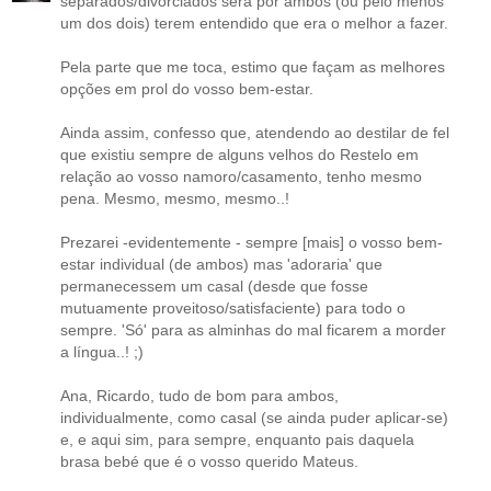
separados/divorciados será por ambos (ou pelo menos
um dos dois) terem entendido que era o melhor a fazer.
Pela parte que me toca, estimo que façam as melhores
opções em prol do vosso bem-estar.
Ainda assim, confesso que, atendendo ao destilar de fel
que existiu sempre de alguns velhos do Restelo em
relação ao vosso namoro/casamento, tenho mesmo
pena. Mesmo, mesmo, mesmo..!
Prezarei -evidentemente - sempre [mais] o vosso bem-
estar individual (de ambos) mas 'adoraria' que
permanecessem um casal (desde que fosse
mutuamente proveitoso/satisfaciente) para todo o
sempre. 'Só' para as alminhas do mal ficarem a morder
a língua..! ;)
Ana, Ricardo, tudo de bom para ambos,
individualmente, como casal (se ainda puder aplicar-se)
e, e aqui sim, para sempre, enquanto pais daquela
brasa bebé que é o vosso querido Mateus.