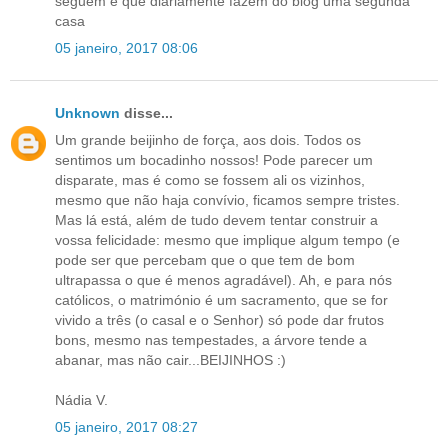
seguem e que diariamente fazem do blog uma segunda
casa
05 janeiro, 2017 08:06
Unknown
disse...
Um grande beijinho de força, aos dois. Todos os
sentimos um bocadinho nossos! Pode parecer um
disparate, mas é como se fossem ali os vizinhos,
mesmo que não haja convívio, ficamos sempre tristes.
Mas lá está, além de tudo devem tentar construir a
vossa felicidade: mesmo que implique algum tempo (e
pode ser que percebam que o que tem de bom
ultrapassa o que é menos agradável). Ah, e para nós
católicos, o matrimónio é um sacramento, que se for
vivido a três (o casal e o Senhor) só pode dar frutos
bons, mesmo nas tempestades, a árvore tende a
abanar, mas não cair...BEIJINHOS :)
Nádia V.
05 janeiro, 2017 08:27