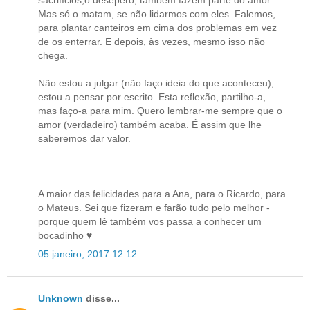
sacrifícios,o desepero, também fazem parte do amor.
Mas só o matam, se não lidarmos com eles. Falemos,
para plantar canteiros em cima dos problemas em vez
de os enterrar. E depois, às vezes, mesmo isso não
chega.
Não estou a julgar (não faço ideia do que aconteceu),
estou a pensar por escrito. Esta reflexão, partilho-a,
mas faço-a para mim. Quero lembrar-me sempre que o
amor (verdadeiro) também acaba. É assim que lhe
saberemos dar valor.
A maior das felicidades para a Ana, para o Ricardo, para
o Mateus. Sei que fizeram e farão tudo pelo melhor -
porque quem lê também vos passa a conhecer um
bocadinho ♥
05 janeiro, 2017 12:12
Unknown
disse...