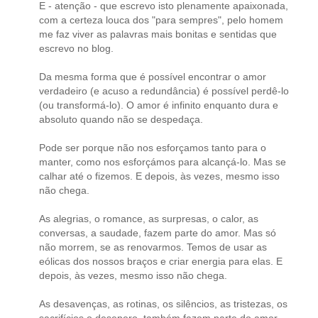
E - atenção - que escrevo isto plenamente apaixonada,
com a certeza louca dos "para sempres", pelo homem
me faz viver as palavras mais bonitas e sentidas que
escrevo no blog.
Da mesma forma que é possível encontrar o amor
verdadeiro (e acuso a redundância) é possível perdê-lo
(ou transformá-lo). O amor é infinito enquanto dura e
absoluto quando não se despedaça.
Pode ser porque não nos esforçamos tanto para o
manter, como nos esforçámos para alcançá-lo. Mas se
calhar até o fizemos. E depois, às vezes, mesmo isso
não chega.
As alegrias, o romance, as surpresas, o calor, as
conversas, a saudade, fazem parte do amor. Mas só
não morrem, se as renovarmos. Temos de usar as
eólicas dos nossos braços e criar energia para elas. E
depois, às vezes, mesmo isso não chega.
As desavenças, as rotinas, os silêncios, as tristezas, os