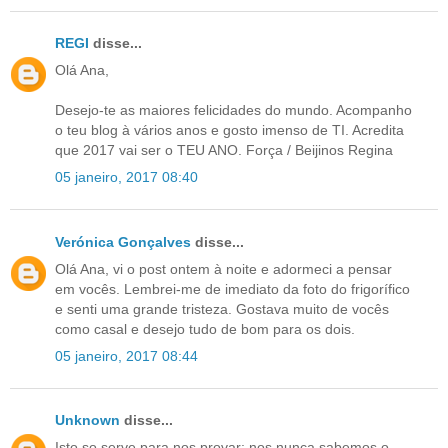
REGI
disse...
Olá Ana,
Desejo-te as maiores felicidades do mundo. Acompanho
o teu blog à vários anos e gosto imenso de TI. Acredita
que 2017 vai ser o TEU ANO. Força / Beijinos Regina
05 janeiro, 2017 08:40
Verónica Gonçalves
disse...
Olá Ana, vi o post ontem à noite e adormeci a pensar
em vocês. Lembrei-me de imediato da foto do frigorífico
e senti uma grande tristeza. Gostava muito de vocês
como casal e desejo tudo de bom para os dois.
05 janeiro, 2017 08:44
Unknown
disse...
Isto so serve para nos provar; nos nunca sabemos o