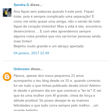
Sandra G
disse...
Ana fiquei sem palavras quando li este post. Fiquei
triste, pois é sempre complicado uma separação! E
como me sinto quase uma amiga, não o sendo de todo
fiquei de coração tristonho! Mas a vida é isto, encontros;
desencontros.... E com eles aprendemos sempre
alguma coisa positiva que nos vai tornar pessoas ainda
mais fortes!
Beijinho muito grande e um abraço apertado
04 janeiro, 2017 22:49
Unknown
disse...
Pipoca, apesar dos meus pequenos 21 anos
acompanho o teu blog desde os 15 e, quando comecei,
fui ver tudo o que tinhas publicado desde início! Admiro-
te desde o primeiro dia em que comecei a "ler-te"! E sei
que és uma mulher com M grande, cheia de força e
atitude positiva! Só posso desejar-te as maiores
felicidades e que tudo corra sempre pelo melhor... um
grande beijinho