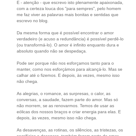
E - atenção - que escrevo isto plenamente apaixonada,
com a certeza louca dos "para sempres", pelo homem
me faz viver as palavras mais bonitas e sentidas que
escrevo no blog.
Da mesma forma que é possível encontrar o amor
verdadeiro (e acuso a redundância) é possível perdê-lo
(ou transformá-lo). O amor é infinito enquanto dura e
absoluto quando não se despedaça.
Pode ser porque não nos esforçamos tanto para o
manter, como nos esforçámos para alcançá-lo. Mas se
calhar até o fizemos. E depois, às vezes, mesmo isso
não chega.
As alegrias, o romance, as surpresas, o calor, as
conversas, a saudade, fazem parte do amor. Mas só
não morrem, se as renovarmos. Temos de usar as
eólicas dos nossos braços e criar energia para elas. E
depois, às vezes, mesmo isso não chega.
As desavenças, as rotinas, os silêncios, as tristezas, os