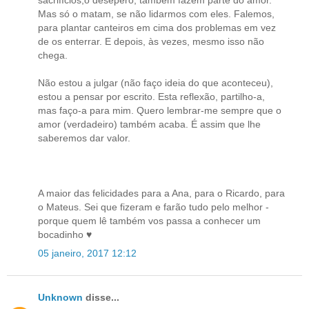
sacrifícios,o desepero, também fazem parte do amor.
Mas só o matam, se não lidarmos com eles. Falemos,
para plantar canteiros em cima dos problemas em vez
de os enterrar. E depois, às vezes, mesmo isso não
chega.
Não estou a julgar (não faço ideia do que aconteceu),
estou a pensar por escrito. Esta reflexão, partilho-a,
mas faço-a para mim. Quero lembrar-me sempre que o
amor (verdadeiro) também acaba. É assim que lhe
saberemos dar valor.
A maior das felicidades para a Ana, para o Ricardo, para
o Mateus. Sei que fizeram e farão tudo pelo melhor -
porque quem lê também vos passa a conhecer um
bocadinho ♥
05 janeiro, 2017 12:12
Unknown
disse...