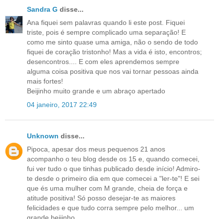
Sandra G
disse...
Ana fiquei sem palavras quando li este post. Fiquei
triste, pois é sempre complicado uma separação! E
como me sinto quase uma amiga, não o sendo de todo
fiquei de coração tristonho! Mas a vida é isto, encontros;
desencontros.... E com eles aprendemos sempre
alguma coisa positiva que nos vai tornar pessoas ainda
mais fortes!
Beijinho muito grande e um abraço apertado
04 janeiro, 2017 22:49
Unknown
disse...
Pipoca, apesar dos meus pequenos 21 anos
acompanho o teu blog desde os 15 e, quando comecei,
fui ver tudo o que tinhas publicado desde início! Admiro-
te desde o primeiro dia em que comecei a "ler-te"! E sei
que és uma mulher com M grande, cheia de força e
atitude positiva! Só posso desejar-te as maiores
felicidades e que tudo corra sempre pelo melhor... um
grande beijinho