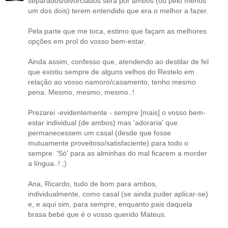
separados/divorciados será por ambos (ou pelo menos
um dos dois) terem entendido que era o melhor a fazer.
Pela parte que me toca, estimo que façam as melhores
opções em prol do vosso bem-estar.
Ainda assim, confesso que, atendendo ao destilar de fel
que existiu sempre de alguns velhos do Restelo em
relação ao vosso namoro/casamento, tenho mesmo
pena. Mesmo, mesmo, mesmo..!
Prezarei -evidentemente - sempre [mais] o vosso bem-
estar individual (de ambos) mas 'adoraria' que
permanecessem um casal (desde que fosse
mutuamente proveitoso/satisfaciente) para todo o
sempre. 'Só' para as alminhas do mal ficarem a morder
a língua..! ;)
Ana, Ricardo, tudo de bom para ambos,
individualmente, como casal (se ainda puder aplicar-se)
e, e aqui sim, para sempre, enquanto pais daquela
brasa bebé que é o vosso querido Mateus.