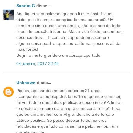
Sandra G
disse...
Ana fiquei sem palavras quando li este post. Fiquei
triste, pois é sempre complicado uma separação! E
como me sinto quase uma amiga, não o sendo de todo
fiquei de coração tristonho! Mas a vida é isto, encontros;
desencontros.... E com eles aprendemos sempre
alguma coisa positiva que nos vai tornar pessoas ainda
mais fortes!
Beijinho muito grande e um abraço apertado
04 janeiro, 2017 22:49
Unknown
disse...
Pipoca, apesar dos meus pequenos 21 anos
acompanho o teu blog desde os 15 e, quando comecei,
fui ver tudo o que tinhas publicado desde início! Admiro-
te desde o primeiro dia em que comecei a "ler-te"! E sei
que és uma mulher com M grande, cheia de força e
atitude positiva! Só posso desejar-te as maiores
felicidades e que tudo corra sempre pelo melhor... um
grande beijinho