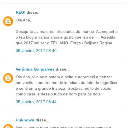
REGI
disse...
Olá Ana,
Desejo-te as maiores felicidades do mundo. Acompanho
o teu blog à vários anos e gosto imenso de TI. Acredita
que 2017 vai ser o TEU ANO. Força / Beijinos Regina
05 janeiro, 2017 08:40
Verónica Gonçalves
disse...
Olá Ana, vi o post ontem à noite e adormeci a pensar
em vocês. Lembrei-me de imediato da foto do frigorífico
e senti uma grande tristeza. Gostava muito de vocês
como casal e desejo tudo de bom para os dois.
05 janeiro, 2017 08:44
Unknown
disse...
Isto so serve para nos provar; nos nunca sabemos o