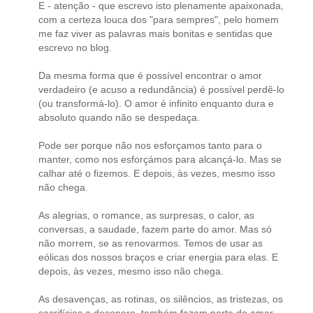
E - atenção - que escrevo isto plenamente apaixonada,
com a certeza louca dos "para sempres", pelo homem
me faz viver as palavras mais bonitas e sentidas que
escrevo no blog.
Da mesma forma que é possível encontrar o amor
verdadeiro (e acuso a redundância) é possível perdê-lo
(ou transformá-lo). O amor é infinito enquanto dura e
absoluto quando não se despedaça.
Pode ser porque não nos esforçamos tanto para o
manter, como nos esforçámos para alcançá-lo. Mas se
calhar até o fizemos. E depois, às vezes, mesmo isso
não chega.
As alegrias, o romance, as surpresas, o calor, as
conversas, a saudade, fazem parte do amor. Mas só
não morrem, se as renovarmos. Temos de usar as
eólicas dos nossos braços e criar energia para elas. E
depois, às vezes, mesmo isso não chega.
As desavenças, as rotinas, os silêncios, as tristezas, os