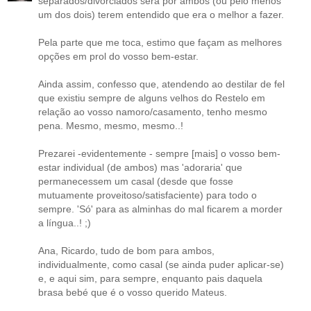
separados/divorciados será por ambos (ou pelo menos
um dos dois) terem entendido que era o melhor a fazer.
Pela parte que me toca, estimo que façam as melhores
opções em prol do vosso bem-estar.
Ainda assim, confesso que, atendendo ao destilar de fel
que existiu sempre de alguns velhos do Restelo em
relação ao vosso namoro/casamento, tenho mesmo
pena. Mesmo, mesmo, mesmo..!
Prezarei -evidentemente - sempre [mais] o vosso bem-
estar individual (de ambos) mas 'adoraria' que
permanecessem um casal (desde que fosse
mutuamente proveitoso/satisfaciente) para todo o
sempre. 'Só' para as alminhas do mal ficarem a morder
a língua..! ;)
Ana, Ricardo, tudo de bom para ambos,
individualmente, como casal (se ainda puder aplicar-se)
e, e aqui sim, para sempre, enquanto pais daquela
brasa bebé que é o vosso querido Mateus.