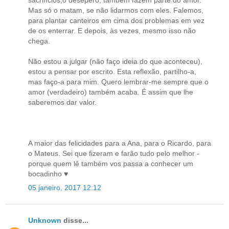
sacrifícios,o desepero, também fazem parte do amor.
Mas só o matam, se não lidarmos com eles. Falemos,
para plantar canteiros em cima dos problemas em vez
de os enterrar. E depois, às vezes, mesmo isso não
chega.
Não estou a julgar (não faço ideia do que aconteceu),
estou a pensar por escrito. Esta reflexão, partilho-a,
mas faço-a para mim. Quero lembrar-me sempre que o
amor (verdadeiro) também acaba. É assim que lhe
saberemos dar valor.
A maior das felicidades para a Ana, para o Ricardo, para
o Mateus. Sei que fizeram e farão tudo pelo melhor -
porque quem lê também vos passa a conhecer um
bocadinho ♥
05 janeiro, 2017 12:12
Unknown
disse...