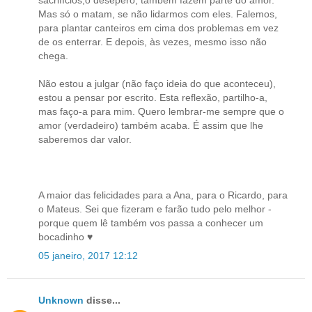
sacrifícios,o desepero, também fazem parte do amor.
Mas só o matam, se não lidarmos com eles. Falemos,
para plantar canteiros em cima dos problemas em vez
de os enterrar. E depois, às vezes, mesmo isso não
chega.
Não estou a julgar (não faço ideia do que aconteceu),
estou a pensar por escrito. Esta reflexão, partilho-a,
mas faço-a para mim. Quero lembrar-me sempre que o
amor (verdadeiro) também acaba. É assim que lhe
saberemos dar valor.
A maior das felicidades para a Ana, para o Ricardo, para
o Mateus. Sei que fizeram e farão tudo pelo melhor -
porque quem lê também vos passa a conhecer um
bocadinho ♥
05 janeiro, 2017 12:12
Unknown
disse...