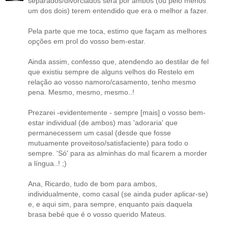
separados/divorciados será por ambos (ou pelo menos
um dos dois) terem entendido que era o melhor a fazer.
Pela parte que me toca, estimo que façam as melhores
opções em prol do vosso bem-estar.
Ainda assim, confesso que, atendendo ao destilar de fel
que existiu sempre de alguns velhos do Restelo em
relação ao vosso namoro/casamento, tenho mesmo
pena. Mesmo, mesmo, mesmo..!
Prezarei -evidentemente - sempre [mais] o vosso bem-
estar individual (de ambos) mas 'adoraria' que
permanecessem um casal (desde que fosse
mutuamente proveitoso/satisfaciente) para todo o
sempre. 'Só' para as alminhas do mal ficarem a morder
a língua..! ;)
Ana, Ricardo, tudo de bom para ambos,
individualmente, como casal (se ainda puder aplicar-se)
e, e aqui sim, para sempre, enquanto pais daquela
brasa bebé que é o vosso querido Mateus.