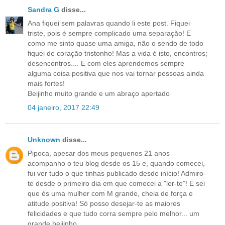
Sandra G
disse...
Ana fiquei sem palavras quando li este post. Fiquei
triste, pois é sempre complicado uma separação! E
como me sinto quase uma amiga, não o sendo de todo
fiquei de coração tristonho! Mas a vida é isto, encontros;
desencontros.... E com eles aprendemos sempre
alguma coisa positiva que nos vai tornar pessoas ainda
mais fortes!
Beijinho muito grande e um abraço apertado
04 janeiro, 2017 22:49
Unknown
disse...
Pipoca, apesar dos meus pequenos 21 anos
acompanho o teu blog desde os 15 e, quando comecei,
fui ver tudo o que tinhas publicado desde início! Admiro-
te desde o primeiro dia em que comecei a "ler-te"! E sei
que és uma mulher com M grande, cheia de força e
atitude positiva! Só posso desejar-te as maiores
felicidades e que tudo corra sempre pelo melhor... um
grande beijinho