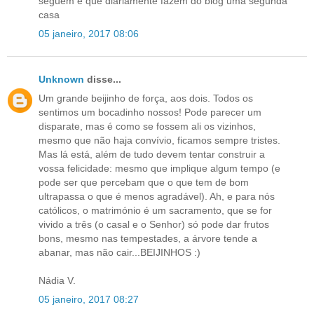
seguem e que diariamente fazem do blog uma segunda
casa
05 janeiro, 2017 08:06
Unknown
disse...
Um grande beijinho de força, aos dois. Todos os
sentimos um bocadinho nossos! Pode parecer um
disparate, mas é como se fossem ali os vizinhos,
mesmo que não haja convívio, ficamos sempre tristes.
Mas lá está, além de tudo devem tentar construir a
vossa felicidade: mesmo que implique algum tempo (e
pode ser que percebam que o que tem de bom
ultrapassa o que é menos agradável). Ah, e para nós
católicos, o matrimónio é um sacramento, que se for
vivido a três (o casal e o Senhor) só pode dar frutos
bons, mesmo nas tempestades, a árvore tende a
abanar, mas não cair...BEIJINHOS :)
Nádia V.
05 janeiro, 2017 08:27