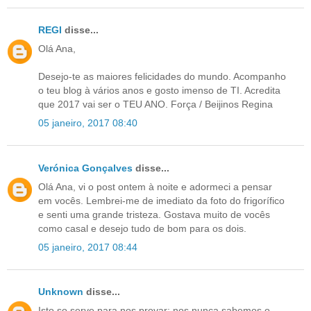
REGI
disse...
Olá Ana,
Desejo-te as maiores felicidades do mundo. Acompanho
o teu blog à vários anos e gosto imenso de TI. Acredita
que 2017 vai ser o TEU ANO. Força / Beijinos Regina
05 janeiro, 2017 08:40
Verónica Gonçalves
disse...
Olá Ana, vi o post ontem à noite e adormeci a pensar
em vocês. Lembrei-me de imediato da foto do frigorífico
e senti uma grande tristeza. Gostava muito de vocês
como casal e desejo tudo de bom para os dois.
05 janeiro, 2017 08:44
Unknown
disse...
Isto so serve para nos provar; nos nunca sabemos o