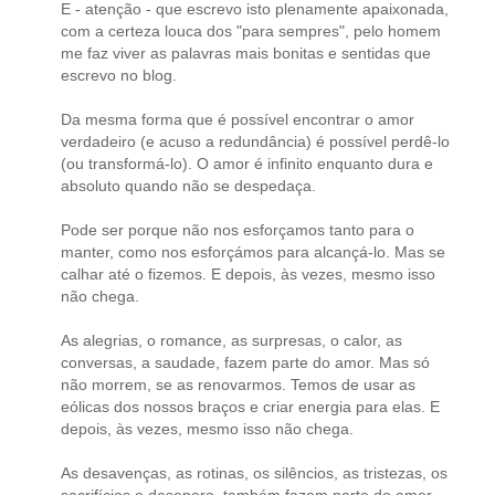
E - atenção - que escrevo isto plenamente apaixonada,
com a certeza louca dos "para sempres", pelo homem
me faz viver as palavras mais bonitas e sentidas que
escrevo no blog.
Da mesma forma que é possível encontrar o amor
verdadeiro (e acuso a redundância) é possível perdê-lo
(ou transformá-lo). O amor é infinito enquanto dura e
absoluto quando não se despedaça.
Pode ser porque não nos esforçamos tanto para o
manter, como nos esforçámos para alcançá-lo. Mas se
calhar até o fizemos. E depois, às vezes, mesmo isso
não chega.
As alegrias, o romance, as surpresas, o calor, as
conversas, a saudade, fazem parte do amor. Mas só
não morrem, se as renovarmos. Temos de usar as
eólicas dos nossos braços e criar energia para elas. E
depois, às vezes, mesmo isso não chega.
As desavenças, as rotinas, os silêncios, as tristezas, os