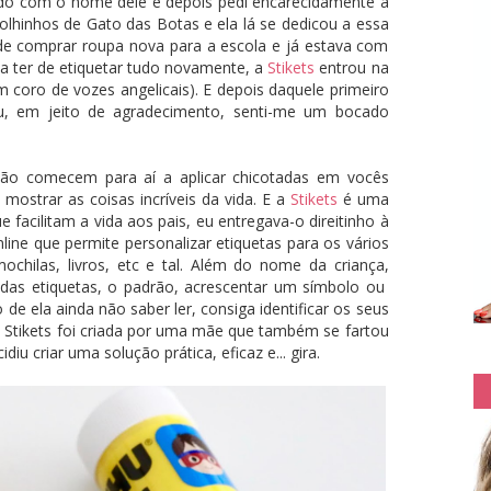
ido com o nome dele e depois pedi encarecidamente à
lhinhos de Gato das Botas e ela lá se dedicou a essa
 de comprar roupa nova para a escola e já estava com
a ter de etiquetar tudo novamente, a
Stikets
entrou na
 coro de vozes angelicais). E depois daquele primeiro
 em jeito de agradecimento, senti-me um bocado
não comecem para aí a aplicar chicotadas em vocês
ostrar as coisas incríveis da vida. E a
Stikets
é uma
facilitam a vida aos pais, eu entregava-o direitinho à
ine que permite personalizar etiquetas para os vários
chilas, livros, etc e tal. Além do nome da criança,
das etiquetas, o padrão, acrescentar um símbolo ou
de ela ainda não saber ler, consiga identificar os seus
 Stikets foi criada por uma mãe que também se fartou
diu criar uma solução prática, eficaz e... gira.