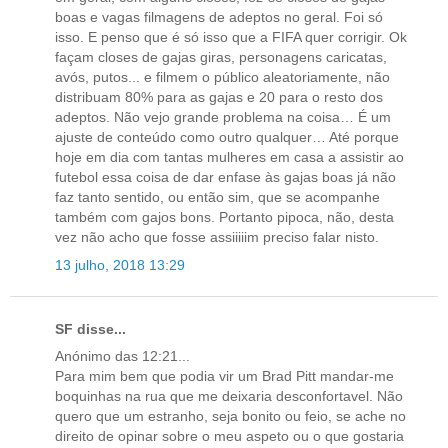
boas e vagas filmagens de adeptos no geral. Foi só
isso. E penso que é só isso que a FIFA quer corrigir. Ok
façam closes de gajas giras, personagens caricatas,
avós, putos... e filmem o público aleatoriamente, não
distribuam 80% para as gajas e 20 para o resto dos
adeptos. Não vejo grande problema na coisa… É um
ajuste de conteúdo como outro qualquer… Até porque
hoje em dia com tantas mulheres em casa a assistir ao
futebol essa coisa de dar enfase às gajas boas já não
faz tanto sentido, ou então sim, que se acompanhe
também com gajos bons. Portanto pipoca, não, desta
vez não acho que fosse assiiiiim preciso falar nisto.
13 julho, 2018 13:29
SF disse...
Anónimo das 12:21...
Para mim bem que podia vir um Brad Pitt mandar-me
boquinhas na rua que me deixaria desconfortavel. Não
quero que um estranho, seja bonito ou feio, se ache no
direito de opinar sobre o meu aspeto ou o que gostaria