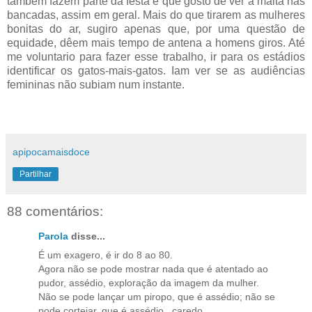
também fazem parte da festa e que gosto de ver a malta nas
bancadas, assim em geral. Mais do que tirarem as mulheres
bonitas do ar, sugiro apenas que, por uma questão de
equidade, dêem mais tempo de antena a homens giros. Até
me voluntario para fazer esse trabalho, ir para os estádios
identificar os gatos-mais-gatos. Iam ver se as audiências
femininas não subiam num instante.
apipocamaisdoce
Partilhar
88 comentários:
Parola
disse...
É um exagero, é ir do 8 ao 80.
Agora não se pode mostrar nada que é atentado ao
pudor, assédio, exploração da imagem da mulher.
Não se pode lançar um piropo, que é assédio; não se
pode cortejar, que é assédio...caredo