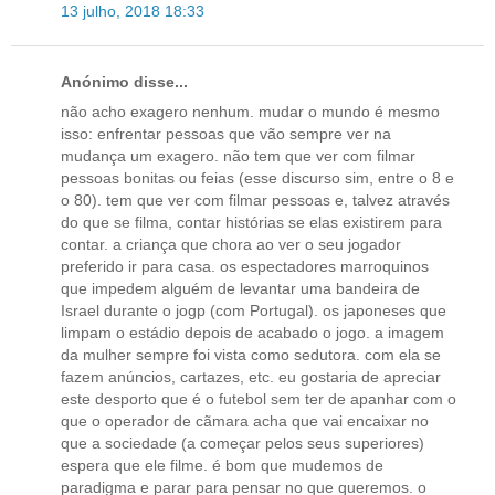
13 julho, 2018 18:33
Anónimo disse...
não acho exagero nenhum. mudar o mundo é mesmo
isso: enfrentar pessoas que vão sempre ver na
mudança um exagero. não tem que ver com filmar
pessoas bonitas ou feias (esse discurso sim, entre o 8 e
o 80). tem que ver com filmar pessoas e, talvez através
do que se filma, contar histórias se elas existirem para
contar. a criança que chora ao ver o seu jogador
preferido ir para casa. os espectadores marroquinos
que impedem alguém de levantar uma bandeira de
Israel durante o jogp (com Portugal). os japoneses que
limpam o estádio depois de acabado o jogo. a imagem
da mulher sempre foi vista como sedutora. com ela se
fazem anúncios, cartazes, etc. eu gostaria de apreciar
este desporto que é o futebol sem ter de apanhar com o
que o operador de cãmara acha que vai encaixar no
que a sociedade (a começar pelos seus superiores)
espera que ele filme. é bom que mudemos de
paradigma e parar para pensar no que queremos. o