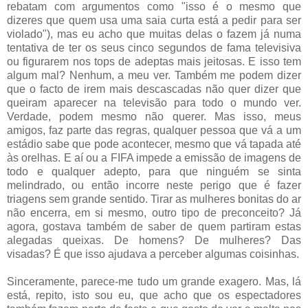
rebatam com argumentos como "isso é o mesmo que
dizeres que quem usa uma saia curta está a pedir para ser
violado"), mas eu acho que muitas delas o fazem já numa
tentativa de ter os seus cinco segundos de fama televisiva
ou figurarem nos tops de adeptas mais jeitosas. E isso tem
algum mal? Nenhum, a meu ver. Também me podem dizer
que o facto de irem mais descascadas não quer dizer que
queiram aparecer na televisão para todo o mundo ver.
Verdade, podem mesmo não querer. Mas isso, meus
amigos, faz parte das regras, qualquer pessoa que vá a um
estádio sabe que pode acontecer, mesmo que vá tapada até
às orelhas. E aí ou a FIFA impede a emissão de imagens de
todo e qualquer adepto, para que ninguém se sinta
melindrado, ou então incorre neste perigo que é fazer
triagens sem grande sentido. Tirar as mulheres bonitas do ar
não encerra, em si mesmo, outro tipo de preconceito? Já
agora, gostava também de saber de quem partiram estas
alegadas queixas. De homens? De mulheres? Das
visadas? É que isso ajudava a perceber algumas coisinhas.
Sinceramente, parece-me tudo um grande exagero. Mas, lá
está, repito, isto sou eu, que acho que os espectadores