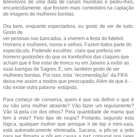
televisivos de uma data de canais mundiais e pediu-lhes,
encarecidamente, que fossem mais comedidos na captação
de imagens de mulheres bonitas.
Ora bem, enquanto espectadora, eu gosto de ver de tudo.
Gosto de
ver pessoas nas bancadas, a viverem a festa do futebol.
Homens e mulheres, novos e velhos. Fazem todos parte do
espectáculo. Podendo escolher, claro que preferia ver
homens gostosões do que os trambolhos das claques que
acham que é fixe estar de tronco nu em Janeiro a exibir as
suas barrigas de Sagres. E, sim, também gosto de ver
mulheres bonitas. Por isso, esta "recomendação" da FIFA
deixa-me assim a modos que preocupada. Além de que é -
não existe outra palavra- estúpida.
Para começo de conversa, quem é que vai definir o que é
ou não uma mulher atraente? Vão fazer um regulamento?
Vão lá pela cor dos olhos? Pela quantidade de mama que
tem à vista? Pelo tipo de roupa? Portanto, segundo esta
lógica, qualquer mulher que arrisque ir de top e mini-saia,
está automaticamente eliminada. Sacana, a pôr-se a jeito
para ser filmada e pôr em causa a paz conjugal nos lares