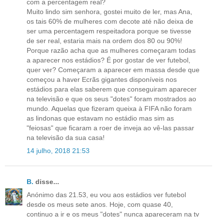
com a percentagem real?
Muito lindo sim senhora, gostei muito de ler, mas Ana,
os tais 60% de mulheres com decote até não deixa de
ser uma percentagem respeitadora porque se tivesse
de ser real, estaria mais na ordem dos 80 ou 90%!
Porque razão acha que as mulheres começaram todas
a aparecer nos estádios? É por gostar de ver futebol,
quer ver? Começaram a aparecer em massa desde que
começou a haver Ecrãs gigantes disponíveis nos
estádios para elas saberem que conseguiram aparecer
na televisão e que os seus "dotes" foram mostrados ao
mundo. Aquelas que fizeram queixa à FIFA não foram
as lindonas que estavam no estádio mas sim as
"feiosas" que ficaram a roer de inveja ao vê-las passar
na televisão da sua casa!
14 julho, 2018 21:53
B.
disse...
Anónimo das 21.53, eu vou aos estádios ver futebol
desde os meus sete anos. Hoje, com quase 40,
continuo a ir e os meus "dotes" nunca apareceram na tv