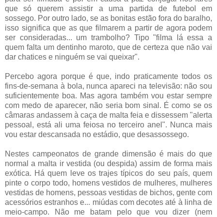
que só querem assistir a uma partida de futebol em
sossego. Por outro lado, se as bonitas estão fora do baralho,
isso significa que as que filmarem a partir de agora podem
ser consideradas... um trambolho? Tipo "filma lá essa a
quem falta um dentinho maroto, que de certeza que não vai
dar chatices e ninguém se vai queixar".
Percebo agora porque é que, indo praticamente todos os
fins-de-semana à bola, nunca apareci na televisão: não sou
suficientemente boa. Mas agora também vou estar sempre
com medo de aparecer, não seria bom sinal. É como se os
câmaras andassem à caça de malta feia e dissessem "alerta
pessoal, está ali uma feiosa no terceiro anel". Nunca mais
vou estar descansada no estádio, que desassossego.
Nestes campeonatos de grande dimensão é mais do que
normal a malta ir vestida (ou despida) assim de forma mais
exótica. Há quem leve os trajes típicos do seu país, quem
pinte o corpo todo, homens vestidos de mulheres, mulheres
vestidas de homens, pessoas vestidas de bichos, gente com
acessórios estranhos e... miúdas com decotes até à linha de
meio-campo. Não me batam pelo que vou dizer (nem