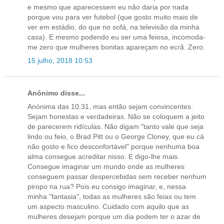
e mesmo que aparecessem eu não daria por nada
porque vou para ver futebol (que gosto muito mais de
ver em estádio, do que no sofá, na televisão da minha
casa). E mesmo podendo eu ser uma feiosa, incomoda-
me zero que mulheres bonitas apareçam no ecrã. Zero.
15 julho, 2018 10:53
Anónimo disse...
Anónima das 10:31, mas então sejam convincentes.
Sejam honestas e verdadeiras. Não se coloquem a jeito
de parecerem ridículas. Não digam "tanto vale que seja
lindo ou feio, o Brad Pitt ou o George Cloney, que eu cá
não gosto e fico desconfortável" porque nenhuma boa
alma consegue acreditar nisso. E digo-lhe mais.
Consegue imaginar um mundo onde as mulheres
conseguem passar despercebidas sem receber nenhum
piropo na rua? Pois eu consigo imaginar, e, nessa
minha "fantasia", todas as mulheres são feias ou tem
um aspecto masculino. Cuidado com aquilo que as
mulheres desejam porque um dia podem ter o azar de