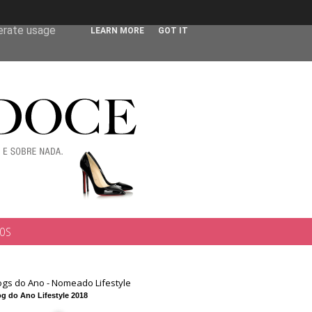
 user-agent
nerate usage
LEARN MORE
GOT IT
TOS
ogs do Ano - Nomeado Lifestyle
g do Ano Lifestyle 2018