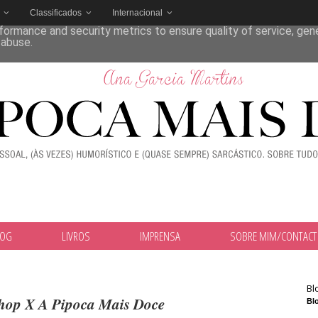
Classificados
Internacional
deliver its services and to analyze traffic. Your IP address and
formance and security metrics to ensure quality of service, ge
 abuse.
LOG
LIVROS
IMPRENSA
SOBRE MIM/CONTAC
Bl
Shop X A Pipoca Mais Doce
Blo