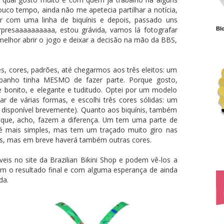
ouco tempo, ainda não me apetecia partilhar a notícia,
om uma linha de biquínis e depois, passado uns
rpresaaaaaaaaaa, estou grávida, vamos lá fotografar
Blo
lhor abrir o jogo e deixar a decisão na mão da BBS,
, cores, padrões, até chegarmos aos três eleitos: um
e-banho tinha MESMO de fazer parte. Porque gosto,
e bonito, e elegante e tuditudo. Optei por um modelo
r de várias formas, e escolhi três cores sólidas: um
 disponível brevemente). Quanto aos biquínis, também
que, acho, fazem a diferença. Um tem uma parte de
é mais simples, mas tem um traçado muito giro nas
s, mas em breve haverá também outras cores.
veis no site da Brazilian Bikini Shop e podem vê-los a
com o resultado final e com alguma esperança de ainda
da.