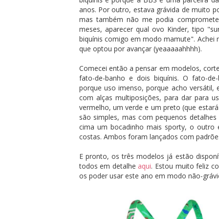
anos. Por outro, estava grávida de muito p
mas também não me podia comprometer c
meses, aparecer qual ovo Kinder, tipo "su
biquínis comigo em modo mamute". Achei me
que optou por avançar (yeaaaaahhhh).
Comecei então a pensar em modelos, cortes
fato-de-banho e dois biquínis. O fato-d
porque uso imenso, porque acho versátil, 
com alças multiposições, para dar para usa
vermelho, um verde e um preto (que estará
são simples, mas com pequenos detalhes 
cima um bocadinho mais sporty, o outro 
costas. Ambos foram lançados com padrõe
E pronto, os três modelos já estão disponí
todos em detalhe
aqui
. Estou muito feliz 
os poder usar este ano em modo não-grávi