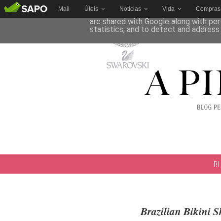
Mail
Úteis
Notícias
Vida
Compras
This site uses cookies from Google to 
are shared with Google along with per
statistics, and to detect and address
B
Brazilian Bikini 