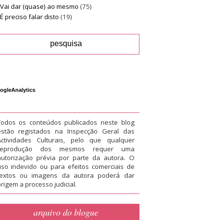
Vai dar (quase) ao mesmo
(75)
É preciso falar disto
(19)
ogleAnalytics
Todos os conteúdos publicados neste blog
estão registados na Inspecção Geral das
Actividades Culturais, pelo que qualquer
reprodução dos mesmos requer uma
autorização prévia por parte da autora. O
uso indevido ou para efeitos comerciais de
textos ou imagens da autora poderá dar
rigem a processo judicial.
arquivo do blogue