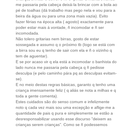
me passaria pela cabeça deixá-la brincar com a bola ao
pé de toalhas (dá trabalho mas pego nela e vou para a
beira da água ou para uma zona mais vazia). Evito
fazer férias na época alta ( agosto) exactamente para
poder estar mais á vontade, ñ incomodar e ñ ser
incomodada.
Não tolero gritarias nem birras, gosto de estar
sossegada e assumo q o próximo tb (logo se está com
a birra sou eu q tenho de sair com ela e ñ o vizinho q
tem de aguentar).
E se por acaso vir q ela está a incomodar o banhista do
lado nunca me passaria pela cabeça q ñ pedisse
desculpa (e pelo caminho pára pq as desculpas evitam-
se).
E no meio destas regras básicas, garanto q tenho uma
criança imensamente feliz ( q aliás se nota a milhas e q
toda a gente comenta).
Estes cuidados são do senso comum e infelizmente
noto q cada vez mais sou uma excepção e aflige-me a
quantidade de pais q pura e simplesmente se estão a
desresponsabilizar usando esse discurso "deixem as
crianças serem crianças". Como se ñ podessemos