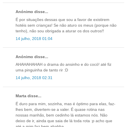
Anónimo disse...
É por situações dessas que sou a favor de existirem
hotéis sem crianças! Se não aturo os meus (porque não
tenho), não sou obrigada a aturar os dos outros!!
14 julho, 2018 01:04
Anónimo disse...
AHAHAHAHAH o drama do ansinho e do cocó! até fiz
uma pinguinha de tanto rir :D
14 julho, 2018 02:31
Marta disse...
É duro para mim, sozinha, mas é óptimo para elas, faz-
lhes bem, divertem-se a valer. É quase rotina nas
nossas manhãs, bem cedinho lá estamos nós. Não
deixo de ir, ainda que saia de lá toda rota :p acho que
até a mim faz bem ahahha