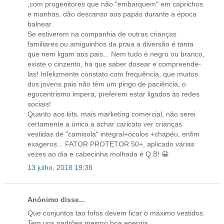
,com progenitores que não "embarquem" em caprichos
e manhas, dão descanso aos papás durante a época
balnear.
Se estiverem na companhia de outras crianças
familiares ou amiguinhos da praia a diversão é tanta
que nem ligam aos pais... Nem tudo é negro ou branco,
existe o cinzento, há que saber dosear e compreende-
las! Infelizmente constato com frequência, que muitos
dos jovens pais não têm um pingo de paciência, o
egocentrismo impera, preferem estar ligados às redes
sociais!
Quanto aos kits, mais marketing comercial, não serei
certamente a única a achar caricato ver crianças
vestidas de "camisola" integral+óculos +chapéu, enfim
exageros... FATOR PROTETOR 50+, aplicado várias
vezes ao dia e cabecinha molhada é Q.B! 😀
13 julho, 2018 19:38
Anónimo disse...
Que conjuntos tao fofos devem ficar o máximo vestidos.
Tem uns padrões mesmo boa energia.