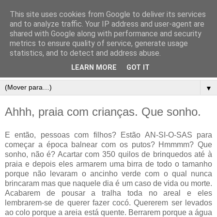
This site uses cookies from Google to deliver its services
and to analyze traffic. Your IP address and user-agent are
shared with Google along with performance and security
metrics to ensure quality of service, generate usage
statistics, and to detect and address abuse.
LEARN MORE
GOT IT
▼
Ahhh, praia com crianças. Que sonho.
E então, pessoas com filhos? Estão AN-SI-O-SAS para
começar a época balnear com os putos? Hmmmm? Que
sonho, não é? Acartar com 350 quilos de brinquedos até à
praia e depois eles armarem uma birra de todo o tamanho
porque não levaram o ancinho verde com o qual nunca
brincaram mas que naquele dia é um caso de vida ou morte.
Acabarem de pousar a tralha toda no areal e eles
lembrarem-se de querer fazer cocó. Quererem ser levados
ao colo porque a areia está quente. Berrarem porque a água