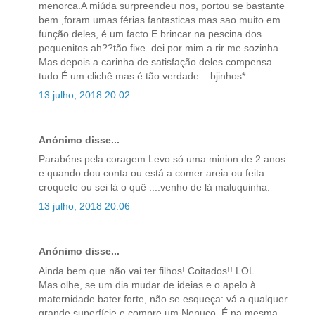
menorca.A miúda surpreendeu nos, portou se bastante
bem ,foram umas férias fantasticas mas sao muito em
função deles, é um facto.E brincar na pescina dos
pequenitos ah??tão fixe..dei por mim a rir me sozinha.
Mas depois a carinha de satisfação deles compensa
tudo.É um clichê mas é tão verdade. ..bjinhos*
13 julho, 2018 20:02
Anónimo disse...
Parabéns pela coragem.Levo só uma minion de 2 anos
e quando dou conta ou está a comer areia ou feita
croquete ou sei lá o quê ....venho de lá maluquinha.
13 julho, 2018 20:06
Anónimo disse...
Ainda bem que não vai ter filhos! Coitados!! LOL
Mas olhe, se um dia mudar de ideias e o apelo à
maternidade bater forte, não se esqueça: vá a qualquer
grande superfície e compre um Nenuco. É na mesma