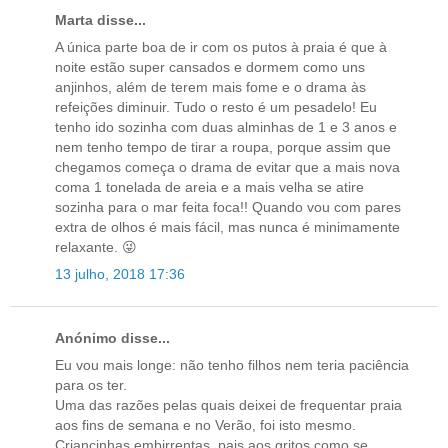
Marta disse...
A única parte boa de ir com os putos à praia é que à
noite estão super cansados e dormem como uns
anjinhos, além de terem mais fome e o drama às
refeições diminuir. Tudo o resto é um pesadelo! Eu
tenho ido sozinha com duas alminhas de 1 e 3 anos e
nem tenho tempo de tirar a roupa, porque assim que
chegamos começa o drama de evitar que a mais nova
coma 1 tonelada de areia e a mais velha se atire
sozinha para o mar feita foca!! Quando vou com pares
extra de olhos é mais fácil, mas nunca é minimamente
relaxante. 😜
13 julho, 2018 17:36
Anónimo disse...
Eu vou mais longe: não tenho filhos nem teria paciência
para os ter.
Uma das razões pelas quais deixei de frequentar praia
aos fins de semana e no Verão, foi isto mesmo.
Criancinhas embirrentas, pais aos gritos como se