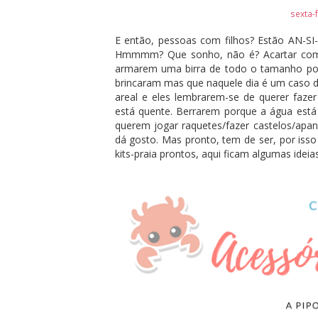
sexta-f
E então, pessoas com filhos? Estão AN-S
Hmmmm? Que sonho, não é? Acartar com 3
armarem uma birra de todo o tamanho po
brincaram mas que naquele dia é um caso d
areal e eles lembrarem-se de querer faze
está quente. Berrarem porque a água est
querem jogar raquetes/fazer castelos/apan
dá gosto. Mas pronto, tem de ser, por is
kits-praia prontos, aqui ficam algumas ideias