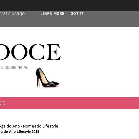
 user-agent
nerate usage
LEARN MORE
GOT IT
TOS
ogs do Ano - Nomeado Lifestyle
g do Ano Lifestyle 2018