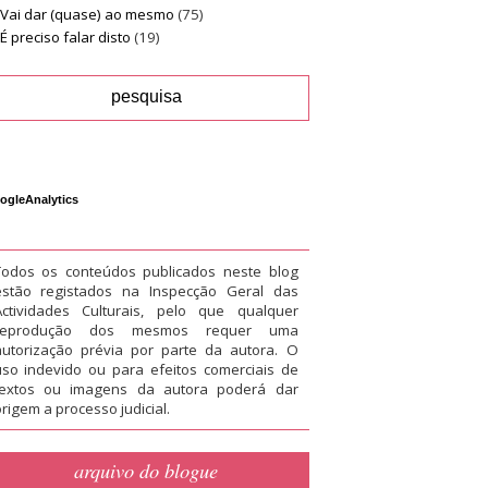
Vai dar (quase) ao mesmo
(75)
É preciso falar disto
(19)
ogleAnalytics
Todos os conteúdos publicados neste blog
estão registados na Inspecção Geral das
Actividades Culturais, pelo que qualquer
reprodução dos mesmos requer uma
autorização prévia por parte da autora. O
uso indevido ou para efeitos comerciais de
textos ou imagens da autora poderá dar
rigem a processo judicial.
arquivo do blogue