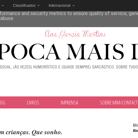
Classificados
Internacional
deliver its services and to analyze traffic. Your IP address and
formance and security metrics to ensure quality of service, ge
 abuse.
LOG
LIVROS
IMPRENSA
SOBRE MIM/CONTAC
Bl
m crianças. Que sonho.
Blo