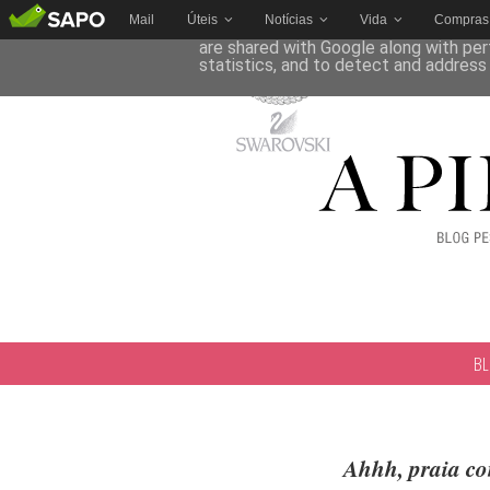
Mail
Úteis
Notícias
Vida
Compras
This site uses cookies from Google to 
are shared with Google along with per
statistics, and to detect and address
B
Ahhh, praia co