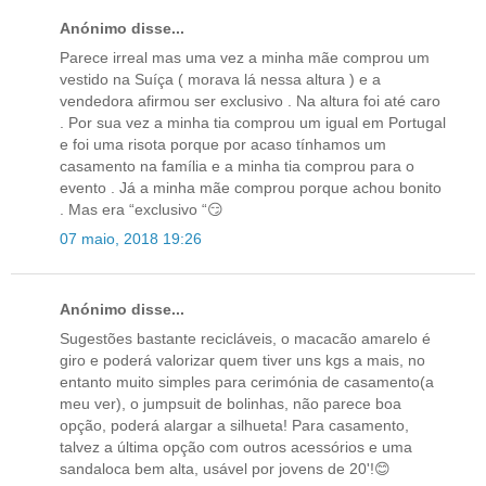
Anónimo disse...
Parece irreal mas uma vez a minha mãe comprou um
vestido na Suíça ( morava lá nessa altura ) e a
vendedora afirmou ser exclusivo . Na altura foi até caro
. Por sua vez a minha tia comprou um igual em Portugal
e foi uma risota porque por acaso tínhamos um
casamento na família e a minha tia comprou para o
evento . Já a minha mãe comprou porque achou bonito
. Mas era “exclusivo “😏
07 maio, 2018 19:26
Anónimo disse...
Sugestões bastante recicláveis, o macacão amarelo é
giro e poderá valorizar quem tiver uns kgs a mais, no
entanto muito simples para cerimónia de casamento(a
meu ver), o jumpsuit de bolinhas, não parece boa
opção, poderá alargar a silhueta! Para casamento,
talvez a última opção com outros acessórios e uma
sandaloca bem alta, usável por jovens de 20'!😊