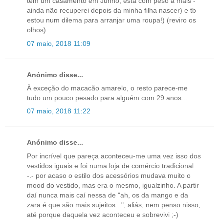
tem um casamento em Junho, está com peso a mais -
ainda não recuperei depois da minha filha nascer) e tb
estou num dilema para arranjar uma roupa!) (reviro os
olhos)
07 maio, 2018 11:09
Anónimo disse...
À exceção do macacão amarelo, o resto parece-me
tudo um pouco pesado para alguém com 29 anos...
07 maio, 2018 11:22
Anónimo disse...
Por incrível que pareça aconteceu-me uma vez isso dos
vestidos iguais e foi numa loja de comércio tradicional
-.- por acaso o estilo dos acessórios mudava muito o
mood do vestido, mas era o mesmo, igualzinho. A partir
daí nunca mais caí nessa de "ah, os da mango e da
zara é que são mais sujeitos...", aliás, nem penso nisso,
até porque daquela vez aconteceu e sobrevivi ;-)