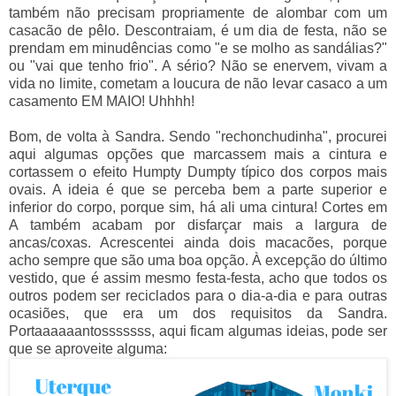
também não precisam propriamente de alombar com um
casacão de pêlo. Descontraiam, é um dia de festa, não se
prendam em minudências como "e se molho as sandálias?"
ou "vai que tenho frio". A sério? Não se enervem, vivam a
vida no limite, cometam a loucura de não levar casaco a um
casamento EM MAIO! Uhhhh!
Bom, de volta à Sandra. Sendo "rechonchudinha", procurei
aqui algumas opções que marcassem mais a cintura e
cortassem o efeito Humpty Dumpty típico dos corpos mais
ovais. A ideia é que se perceba bem a parte superior e
inferior do corpo, porque sim, há ali uma cintura! Cortes em
A também acabam por disfarçar mais a largura de
ancas/coxas. Acrescentei ainda dois macacões, porque
acho sempre que são uma boa opção. À excepção do último
vestido, que é assim mesmo festa-festa, acho que todos os
outros podem ser reciclados para o dia-a-dia e para outras
ocasiões, que era um dos requisitos da Sandra.
Portaaaaaantosssssss, aqui ficam algumas ideias, pode ser
que se aproveite alguma: