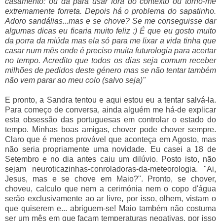
casamento: ou dá para usar fora do contexto ou torno-me
extremamente forreta. Depois há o problema do sapatinho.
Adoro sandálias...mas e se chove? Se me conseguisse dar
algumas dicas eu ficaria muito feliz :) É que eu gosto muito
da porra da miúda mas ela só para me lixar a vida tinha que
casar num mês onde é preciso muita futurologia para acertar
no tempo. Acredito que todos os dias seja comum receber
milhões de pedidos deste género mas se não tentar também
não vem parar ao meu colo (salvo seja)"
E pronto, a Sandra tentou e aqui estou eu a tentar salvá-la.
Para começo de conversa, ainda alguém me há-de explicar
esta obsessão das portuguesas em controlar o estado do
tempo. Minhas boas amigas, chover pode chover sempre.
Claro que é menos provável que aconteça em Agosto, mas
não seria propriamente uma novidade. Eu casei a 18 de
Setembro e no dia antes caiu um dilúvio. Posto isto, não
sejam neuroticazinhas-conroladoras-da-meteorologia. "Ai,
Jesus, mas e se chove em Maio?". Pronto, se chover,
choveu, calculo que nem a cerimónia nem o copo d'água
serão exclusivamente ao ar livre, por isso, olhem, vistam o
que quiserem e... abriguem-se! Maio também não costuma
ser um mês em que façam temperaturas negativas, por isso