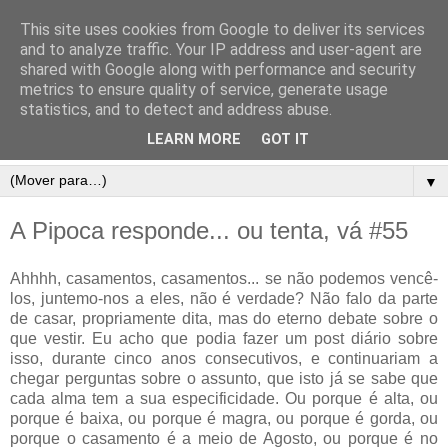
This site uses cookies from Google to deliver its services
and to analyze traffic. Your IP address and user-agent are
shared with Google along with performance and security
metrics to ensure quality of service, generate usage
statistics, and to detect and address abuse.
LEARN MORE
GOT IT
▼
A Pipoca responde... ou tenta, vá #55
Ahhhh, casamentos, casamentos... se não podemos vencê-
los, juntemo-nos a eles, não é verdade? Não falo da parte
de casar, propriamente dita, mas do eterno debate sobre o
que vestir. Eu acho que podia fazer um post diário sobre
isso, durante cinco anos consecutivos, e continuariam a
chegar perguntas sobre o assunto, que isto já se sabe que
cada alma tem a sua especificidade. Ou porque é alta, ou
porque é baixa, ou porque é magra, ou porque é gorda, ou
porque o casamento é a meio de Agosto, ou porque é no