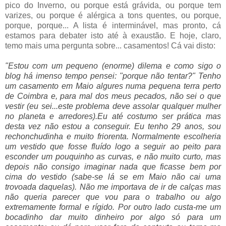
pico do Inverno, ou porque está grávida, ou porque tem
varizes, ou porque é alérgica a tons quentes, ou porque,
porque, porque... A lista é interminável, mas pronto, cá
estamos para debater isto até à exaustão. E hoje, claro,
temo mais uma pergunta sobre... casamentos! Cá vai disto:
"Estou com um pequeno (enorme) dilema e como sigo o
blog há imenso tempo pensei: "porque não tentar?" Tenho
um casamento em Maio algures numa pequena terra perto
de Coimbra e, para mal dos meus pecados, não sei o que
vestir (eu sei...este problema deve assolar qualquer mulher
no planeta e arredores).Eu até costumo ser prática mas
desta vez não estou a conseguir. Eu tenho 29 anos, sou
rechonchudinha e muito friorenta. Normalmente escolheria
um vestido que fosse fluído logo a seguir ao peito para
esconder um pouquinho as curvas, e não muito curto, mas
depois não consigo imaginar nada que ficasse bem por
cima do vestido (sabe-se lá se em Maio não cai uma
trovoada daquelas). Não me importava de ir de calças mas
não queria parecer que vou para o trabalho ou algo
extremamente formal e rígido. Por outro lado custa-me um
bocadinho dar muito dinheiro por algo só para um