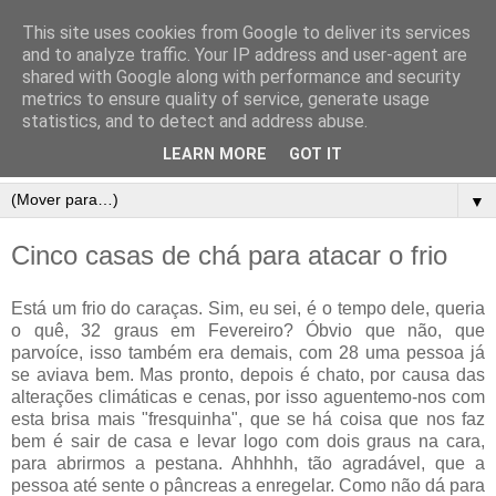
This site uses cookies from Google to deliver its services
and to analyze traffic. Your IP address and user-agent are
shared with Google along with performance and security
metrics to ensure quality of service, generate usage
statistics, and to detect and address abuse.
LEARN MORE
GOT IT
▼
Cinco casas de chá para atacar o frio
Está um frio do caraças. Sim, eu sei, é o tempo dele, queria
o quê, 32 graus em Fevereiro? Óbvio que não, que
parvoíce, isso também era demais, com 28 uma pessoa já
se aviava bem. Mas pronto, depois é chato, por causa das
alterações climáticas e cenas, por isso aguentemo-nos com
esta brisa mais "fresquinha", que se há coisa que nos faz
bem é sair de casa e levar logo com dois graus na cara,
para abrirmos a pestana. Ahhhhh, tão agradável, que a
pessoa até sente o pâncreas a enregelar. Como não dá para