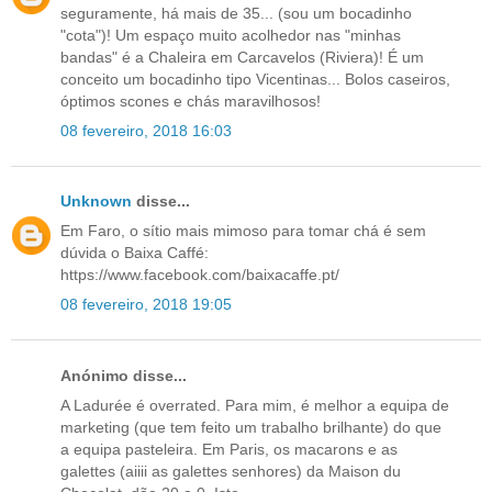
seguramente, há mais de 35... (sou um bocadinho
"cota")! Um espaço muito acolhedor nas "minhas
bandas" é a Chaleira em Carcavelos (Riviera)! É um
conceito um bocadinho tipo Vicentinas... Bolos caseiros,
óptimos scones e chás maravilhosos!
08 fevereiro, 2018 16:03
Unknown
disse...
Em Faro, o sítio mais mimoso para tomar chá é sem
dúvida o Baixa Caffé:
https://www.facebook.com/baixacaffe.pt/
08 fevereiro, 2018 19:05
Anónimo disse...
A Ladurée é overrated. Para mim, é melhor a equipa de
marketing (que tem feito um trabalho brilhante) do que
a equipa pasteleira. Em Paris, os macarons e as
galettes (aiiii as galettes senhores) da Maison du