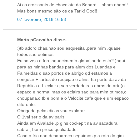
Ai os croissants de chocolate da Benard... nham nham!!
Mas bons mesmo são os da Tarik! God!!
07 fevereiro, 2018 16:53
Marta pCarvalho disse...
:)tb adoro chas,nao sou esquesita ,para mim ,quase
todos sao ootimos.
Eu so vejo e frio: aquecimento global,onde esta?:)aqui
para as minhas bandas para alem dos Luandas e
Falmeidas q sao portos de abrigo qd estamos a
congelar + tartes de requijao e afins, ha perto da av da
Republica o L eclair q sao verdadeiras obras de arte(o
espaco e normal mas os eclairs sao para mim otimos,o
choupana,q tb e bom e o Velocite cafe que e um espaco
diferente.
Obrigada pelas dicas vou explorar.
O 1vai ser o da av paris.
Ainda em Alvalade ,p gins cockepit na av sacadura
cabra , bom preco qualiadade.
Caso o frio nao desapareca seguimos p a rota do gim