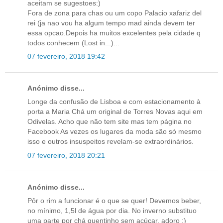
aceitam se sugestoes:)
Fora de zona para chas ou um copo Palacio xafariz del
rei (ja nao vou ha algum tempo mad ainda devem ter
essa opcao.Depois ha muitos excelentes pela cidade q
todos conhecem (Lost in...)...
07 fevereiro, 2018 19:42
Anónimo disse...
Longe da confusão de Lisboa e com estacionamento à
porta a Maria Chá um original de Torres Novas aqui em
Odivelas. Acho que não tem site mas tem página no
Facebook As vezes os lugares da moda são só mesmo
isso e outros insuspeitos revelam-se extraordinários.
07 fevereiro, 2018 20:21
Anónimo disse...
Pôr o rim a funcionar é o que se quer! Devemos beber,
no mínimo, 1,5l de água por dia. No inverno substituo
uma parte por chá quentinho sem açúcar, adoro :)