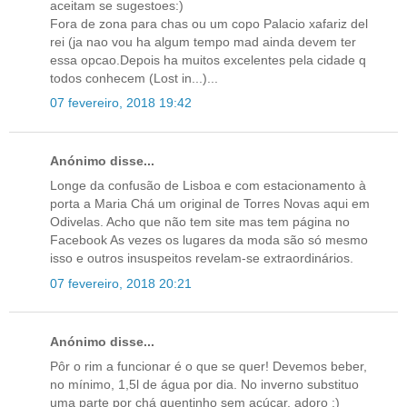
aceitam se sugestoes:)
Fora de zona para chas ou um copo Palacio xafariz del
rei (ja nao vou ha algum tempo mad ainda devem ter
essa opcao.Depois ha muitos excelentes pela cidade q
todos conhecem (Lost in...)...
07 fevereiro, 2018 19:42
Anónimo disse...
Longe da confusão de Lisboa e com estacionamento à
porta a Maria Chá um original de Torres Novas aqui em
Odivelas. Acho que não tem site mas tem página no
Facebook As vezes os lugares da moda são só mesmo
isso e outros insuspeitos revelam-se extraordinários.
07 fevereiro, 2018 20:21
Anónimo disse...
Pôr o rim a funcionar é o que se quer! Devemos beber,
no mínimo, 1,5l de água por dia. No inverno substituo
uma parte por chá quentinho sem açúcar, adoro :)