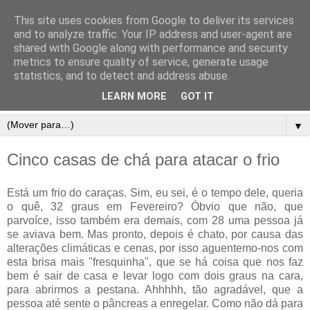
This site uses cookies from Google to deliver its services
and to analyze traffic. Your IP address and user-agent are
shared with Google along with performance and security
metrics to ensure quality of service, generate usage
statistics, and to detect and address abuse.
LEARN MORE
GOT IT
▼
Cinco casas de chá para atacar o frio
Está um frio do caraças. Sim, eu sei, é o tempo dele, queria
o quê, 32 graus em Fevereiro? Óbvio que não, que
parvoíce, isso também era demais, com 28 uma pessoa já
se aviava bem. Mas pronto, depois é chato, por causa das
alterações climáticas e cenas, por isso aguentemo-nos com
esta brisa mais "fresquinha", que se há coisa que nos faz
bem é sair de casa e levar logo com dois graus na cara,
para abrirmos a pestana. Ahhhhh, tão agradável, que a
pessoa até sente o pâncreas a enregelar. Como não dá para