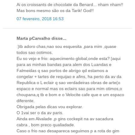
Ai os croissants de chocolate da Benard... nham nham!!
Mas bons mesmo são os da Tarik! God!!
07 fevereiro, 2018 16:53
Marta pCarvalho disse...
:)tb adoro chas,nao sou esquesita ,para mim ,quase
todos sao ootimos.
Eu so vejo e frio: aquecimento global,onde esta?:)aqui
para as minhas bandas para alem dos Luandas e
Falmeidas q sao portos de abrigo qd estamos a
congelar + tartes de requijao e afins, ha perto da av da
Republica o L eclair q sao verdadeiras obras de arte(o
espaco e normal mas os eclairs sao para mim otimos,o
choupana,q tb e bom e o Velocite cafe que e um espaco
diferente.
Obrigada pelas dicas vou explorar.
O 1vai ser o da av paris.
Ainda em Alvalade ,p gins cockepit na av sacadura
cabra , bom preco qualiadade.
Caso o frio nao desapareca seguimos p a rota do gim