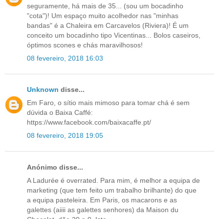
seguramente, há mais de 35... (sou um bocadinho
"cota")! Um espaço muito acolhedor nas "minhas
bandas" é a Chaleira em Carcavelos (Riviera)! É um
conceito um bocadinho tipo Vicentinas... Bolos caseiros,
óptimos scones e chás maravilhosos!
08 fevereiro, 2018 16:03
Unknown
disse...
Em Faro, o sítio mais mimoso para tomar chá é sem
dúvida o Baixa Caffé:
https://www.facebook.com/baixacaffe.pt/
08 fevereiro, 2018 19:05
Anónimo disse...
A Ladurée é overrated. Para mim, é melhor a equipa de
marketing (que tem feito um trabalho brilhante) do que
a equipa pasteleira. Em Paris, os macarons e as
galettes (aiiii as galettes senhores) da Maison du