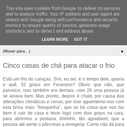
This site uses cookies from Google to deliver its services
and to analyze traffic. Your IP address and user-agent are
shared with Google along with performance and security
metrics to ensure quality of service, generate usage
statistics, and to detect and address abuse.
LEARN MORE
GOT IT
▼
Cinco casas de chá para atacar o frio
Está um frio do caraças. Sim, eu sei, é o tempo dele, queria
o quê, 32 graus em Fevereiro? Óbvio que não, que
parvoíce, isso também era demais, com 28 uma pessoa já
se aviava bem. Mas pronto, depois é chato, por causa das
alterações climáticas e cenas, por isso aguentemo-nos com
esta brisa mais "fresquinha", que se há coisa que nos faz
bem é sair de casa e levar logo com dois graus na cara,
para abrirmos a pestana. Ahhhhh, tão agradável, que a
pessoa até sente o pâncreas a enregelar. Como não dá para