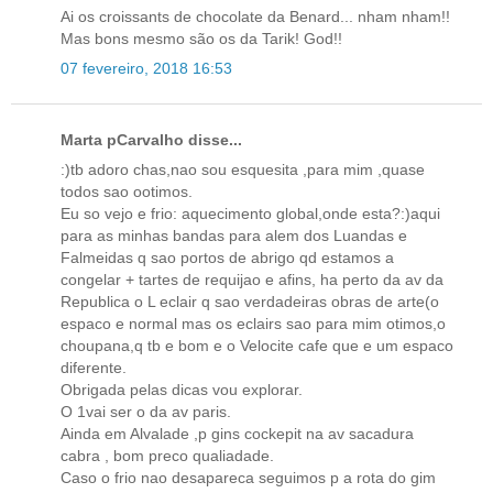
Ai os croissants de chocolate da Benard... nham nham!!
Mas bons mesmo são os da Tarik! God!!
07 fevereiro, 2018 16:53
Marta pCarvalho disse...
:)tb adoro chas,nao sou esquesita ,para mim ,quase
todos sao ootimos.
Eu so vejo e frio: aquecimento global,onde esta?:)aqui
para as minhas bandas para alem dos Luandas e
Falmeidas q sao portos de abrigo qd estamos a
congelar + tartes de requijao e afins, ha perto da av da
Republica o L eclair q sao verdadeiras obras de arte(o
espaco e normal mas os eclairs sao para mim otimos,o
choupana,q tb e bom e o Velocite cafe que e um espaco
diferente.
Obrigada pelas dicas vou explorar.
O 1vai ser o da av paris.
Ainda em Alvalade ,p gins cockepit na av sacadura
cabra , bom preco qualiadade.
Caso o frio nao desapareca seguimos p a rota do gim