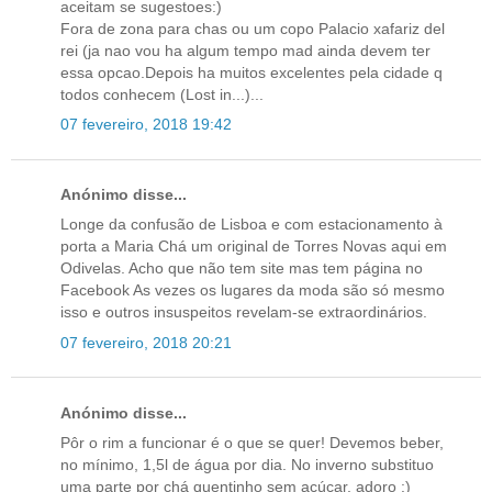
aceitam se sugestoes:)
Fora de zona para chas ou um copo Palacio xafariz del
rei (ja nao vou ha algum tempo mad ainda devem ter
essa opcao.Depois ha muitos excelentes pela cidade q
todos conhecem (Lost in...)...
07 fevereiro, 2018 19:42
Anónimo disse...
Longe da confusão de Lisboa e com estacionamento à
porta a Maria Chá um original de Torres Novas aqui em
Odivelas. Acho que não tem site mas tem página no
Facebook As vezes os lugares da moda são só mesmo
isso e outros insuspeitos revelam-se extraordinários.
07 fevereiro, 2018 20:21
Anónimo disse...
Pôr o rim a funcionar é o que se quer! Devemos beber,
no mínimo, 1,5l de água por dia. No inverno substituo
uma parte por chá quentinho sem açúcar, adoro :)