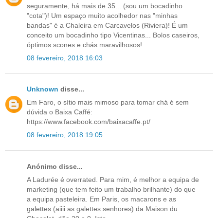
seguramente, há mais de 35... (sou um bocadinho
"cota")! Um espaço muito acolhedor nas "minhas
bandas" é a Chaleira em Carcavelos (Riviera)! É um
conceito um bocadinho tipo Vicentinas... Bolos caseiros,
óptimos scones e chás maravilhosos!
08 fevereiro, 2018 16:03
Unknown
disse...
Em Faro, o sítio mais mimoso para tomar chá é sem
dúvida o Baixa Caffé:
https://www.facebook.com/baixacaffe.pt/
08 fevereiro, 2018 19:05
Anónimo disse...
A Ladurée é overrated. Para mim, é melhor a equipa de
marketing (que tem feito um trabalho brilhante) do que
a equipa pasteleira. Em Paris, os macarons e as
galettes (aiiii as galettes senhores) da Maison du