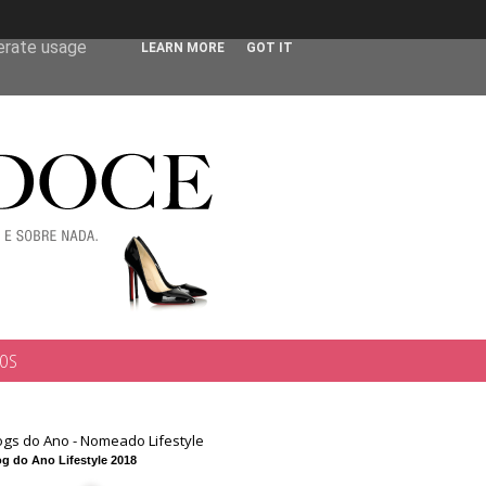
 user-agent
nerate usage
LEARN MORE
GOT IT
TOS
ogs do Ano - Nomeado Lifestyle
g do Ano Lifestyle 2018