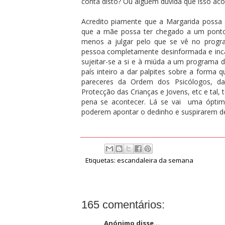
conta disto? Ou alguém duvida que isso aco
Acredito piamente que a Margarida possa
que a mãe possa ter chegado a um ponto
menos a julgar pelo que se vê no progr
pessoa completamente desinformada e incap
sujeitar-se a si e à miúda a um programa de
país inteiro a dar palpites sobre a forma 
pareceres da Ordem dos Psicólogos, d
Protecção das Crianças e Jovens, etc e tal
pena se acontecer. Lá se vai uma óptim
poderem apontar o dedinho e suspirarem de a
Etiquetas:
escandaleira da semana
165 comentários:
Anónimo disse...