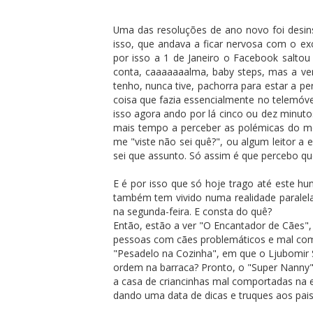
Uma das resoluções de ano novo foi desins
isso, que andava a ficar nervosa com o e
por isso a 1 de Janeiro o Facebook saltou
conta, caaaaaaalma, baby steps, mas a v
tenho, nunca tive, pachorra para estar a 
coisa que fazia essencialmente no telemóv
isso agora ando por lá cinco ou dez minut
mais tempo a perceber as polémicas do m
me "viste não sei quê?", ou algum leitor a
sei que assunto. Só assim é que percebo qu
E é por isso que só hoje trago até este h
também tem vivido numa realidade paralel
na segunda-feira. E consta do quê?
Então, estão a ver "O Encantador de Cães",
pessoas com cães problemáticos e mal com
"Pesadelo na Cozinha", em que o Ljubomir St
ordem na barraca? Pronto, o "Super Nanny
a casa de criancinhas mal comportadas na ex
dando uma data de dicas e truques aos pai