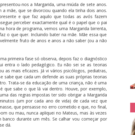
 apresentou-nos a Margarida, uma miúda de sete anos.
 a mãe, que se divorciou quando ela tinha dois anos.
resente e que faz aquilo que todas as avós fazem
segue perceber exactamente qual é o papel que o pai
ma hora de programa, vemos uma Margarida birrenta,
faz o que quer. Incluindo bater na mãe. Mãe essa que
velmente fruto de anos e anos a não saber (ou a não
a primeira fase só observa, depois faz o diagnóstico
ui entra o lado pedagógico. Eu não sei se as teorias
 as mais eficazes. Já vi vários psicólogos, pediatras,
 se sabe que cada um defende as suas próprias teorias
tro. Trata-se da educação de uma criança, não é uma
é que sabe o que lá vai dentro. Houve, por exemplo,
uma das regras impostas ter sido obrigar a Margarida
minutos (um por cada ano de vida) de cada vez que
lmasse, que pensasse no erro cometido e que, no final,
é bom ou mau, nunca apliquei no Mateus, mas às vezes
m banco durante um mês. Se calhar vou começar por
se dá.