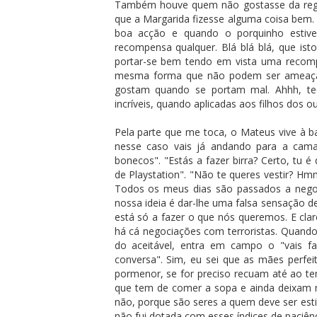
Também houve quem não gostasse da reg
que a Margarida fizesse alguma coisa bem.
boa acção e quando o porquinho estives
recompensa qualquer. Blá blá blá, que i
portar-se bem tendo em vista uma recom
mesma forma que não podem ser ameaçad
gostam quando se portam mal. Ahhh, teo
incríveis, quando aplicadas aos filhos dos o
Pela parte que me toca, o Mateus vive à
nesse caso vais já andando para a cam
bonecos". "Estás a fazer birra? Certo, tu
de Playstation". "Não te queres vestir? Hmm
Todos os meus dias são passados a nego
nossa ideia é dar-lhe uma falsa sensação d
está só a fazer o que nós queremos. E cla
há cá negociações com terroristas. Quando 
do aceitável, entra em campo o "vais f
conversa". Sim, eu sei que as mães perfei
pormenor, se for preciso recuam até ao te
que tem de comer a sopa e ainda deixam 
não, porque são seres a quem deve ser est
não fui dotada com esses índices de paciênc