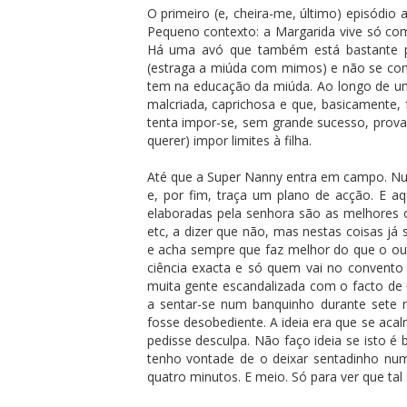
O primeiro (e, cheira-me, último) episódio
Pequeno contexto: a Margarida vive só com
Há uma avó que também está bastante p
(estraga a miúda com mimos) e não se con
tem na educação da miúda. Ao longo de u
malcriada, caprichosa e que, basicamente, 
tenta impor-se, sem grande sucesso, prova
querer) impor limites à filha.
Até que a Super Nanny entra em campo. Num
e, por fim, traça um plano de acção. E aq
elaboradas pela senhora são as melhores ou
etc, a dizer que não, mas nestas coisas já
e acha sempre que faz melhor do que o ou
ciência exacta e só quem vai no convento 
muita gente escandalizada com o facto de 
a sentar-se num banquinho durante sete 
fosse desobediente. A ideia era que se aca
pedisse desculpa. Não faço ideia se isto 
tenho vontade de o deixar sentadinho nu
quatro minutos. E meio. Só para ver que tal 