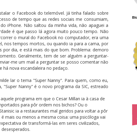
talar o Facebook do telemóvel. Já tinha falado sobre
Blo
xcesso de tempo que as redes sociais me consumiam,
 do iPhone. Não saltou da minha vida, não apaguei a
erdade é que passo lá agora muito pouco tempo. Não
percorrer o mural do Facebook no computador, era uma
el, nos tempos mortos, ou quando ia para a cama, por
os por dia, e está mais do que bom. Problema: demoro
omento. Geralmente, tem de ser alguém a perguntar-
 enviar-me um mail a perguntar se posso comentar não
e há nova escandaleira no pedaço.
umilde lar o tema "Super Nanny". Para quem, como eu,
a, "Super Nanny" é o novo programa da SIC, estreado
 aquele programa em que o Cesar Millan ia à casa de
portados para pôr ordem nos bichos? Ou o
anisic ia a restaurantes mal geridos para voltar a pôr
" é mais ou menos a mesma coisa: uma psicóloga vai
pectativa de transformá-las em seres civilizados,
s desesperados.