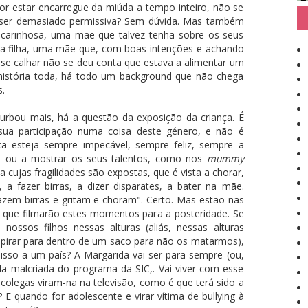
r estar encarregue da miúda a tempo inteiro, não se
r ser demasiado permissiva? Sem dúvida. Mas também
arinhosa, uma mãe que talvez tenha sobre os seus
 a filha, uma mãe que, com boas intenções e achando
, se calhar não se deu conta que estava a alimentar um
istória toda, há todo um background que não chega
s.
urbou mais, há a questão da exposição da criança. É
ua participação numa coisa deste género, e não é
a esteja sempre impecável, sempre feliz, sempre a
s ou a mostrar os seus talentos, como nos
mummy
 cujas fragilidades são expostas, que é vista a chorar,
 a fazer birras, a dizer disparates, a bater na mãe.
zem birras e gritam e choram". Certo. Mas estão nas
 que filmarão estes momentos para a posteridade. Se
ssos filhos nessas alturas (aliás, nessas alturas
pirar para dentro de um saco para não os matarmos),
isso a um país? A Margarida vai ser para sempre (ou,
a malcriada do programa da SIC,. Vai viver com esse
olegas viram-na na televisão, como é que terá sido a
 E quando for adolescente e virar vítima de bullying à