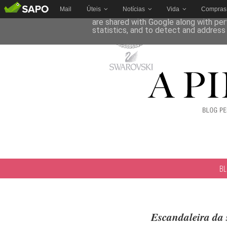
Mail
Úteis
Notícias
Vida
Compras
This site uses cookies from Google to 
are shared with Google along with per
statistics, and to detect and address
B
Escandaleira da