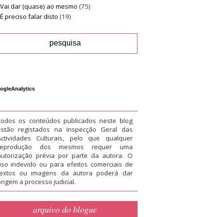
Vai dar (quase) ao mesmo
(75)
É preciso falar disto
(19)
ogleAnalytics
Todos os conteúdos publicados neste blog
estão registados na Inspecção Geral das
Actividades Culturais, pelo que qualquer
reprodução dos mesmos requer uma
autorização prévia por parte da autora. O
uso indevido ou para efeitos comerciais de
textos ou imagens da autora poderá dar
rigem a processo judicial.
arquivo do blogue