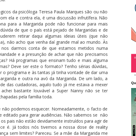
ógicos da psicóloga Teresa Paula Marques são ou não
m ela e contra ela, é uma discussão infrutífera. Não
iona para a Margarida pode não funcionar para mais
dúvida de que o país está pejado de Margaridas e de
derem retirar daqui algumas ideias úteis (que não
ça), não acho que venha daí grande mal ao mundo. Às
ara nos darmos conta de que estamos metidos numa
viandade e a presunção de achar que não precisamos
nças? Há programas que ensinam tudo e mais alguma
mas? Deve ser este o formato? Tenho sérias dúvidas,
er o programa e às tantas já tinha vontade de dar uma
rgarida e outra na avó da Margarida. De um lado, a
Qu
ade das cuidadoras, aquilo tudo já me estava a mexer
 achei bastante louvável a Super Nanny não se ter
chapadas pela família toda.
ue não podemos esquecer. Nomeadamente, o facto de
 e editado para gerar audiências. Não sabemos se não
os pais não estão devidamente instruídos para agir de
e é. Já todos nós tivemos a nossa dose de reality
ança sem limites? Pareceu. Se a mãe da Margarida me