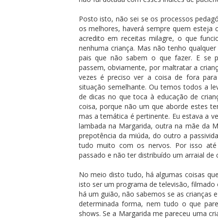
Posto isto, não sei se os processos pedag
os melhores, haverá sempre quem esteja co
acredito em receitas milagre, o que func
nenhuma criança. Mas não tenho qualquer 
pais que não sabem o que fazer. E se pu
passem, obviamente, por maltratar a crian
vezes é preciso ver a coisa de fora p
situação semelhante. Ou temos todos a le
de dicas no que toca à educação de cria
coisa, porque não um que aborde estes te
mas a temática é pertinente. Eu estava a v
lambada na Margarida, outra na mãe da Ma
prepotência da miúda, do outro a passivid
tudo muito com os nervos. Por isso até
passado e não ter distribuído um arraial de 
No meio disto tudo, há algumas coisas q
isto ser um programa de televisão, filmado
há um guião, não sabemos se as crianças e 
determinada forma, nem tudo o que parec
shows. Se a Margarida me pareceu uma cri