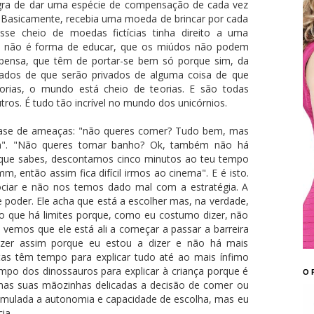
ra de dar uma espécie de compensação de cada vez
 Basicamente, recebia uma moeda de brincar por cada
se cheio de moedas fictícias tinha direito a uma
sto não é forma de educar, que os miúdos não podem
pensa, que têm de portar-se bem só porque sim, da
os de que serão privados de alguma coisa de que
rias, o mundo está cheio de teorias. E são todas
utros. É tudo tão incrível no mundo dos unicórnios.
 base de ameaças: "não queres comer? Tudo bem, mas
a". "Não queres tomar banho? Ok, também não há
 é que sabes, descontamos cinco minutos ao teu tempo
m, então assim fica difícil irmos ao cinema". E é isto.
ciar e não nos temos dado mal com a estratégia. A
e poder. Ele acha que está a escolher mas, na verdade,
ro que há limites porque, como eu costumo dizer, não
vemos que ele está ali a começar a passar a barreira
azer assim porque eu estou a dizer e não há mais
tas têm tempo para explicar tudo até ao mais ínfimo
mpo dos dinossauros para explicar à criança porque é
O 
nas suas mãozinhas delicadas a decisão de comer ou
imulada a autonomia e capacidade de escolha, mas eu
ia.