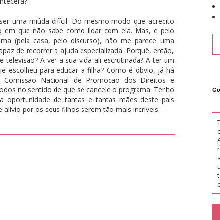
ntecerá?
 ser uma miúda difícil. Do mesmo modo que acredito
 em que não sabe como lidar com ela. Mas, e pelo
ama (pela casa, pelo discurso), não me parece uma
az de recorrer a ajuda especializada. Porquê, então,
 televisão? A ver a sua vida ali escrutinada? A ter um
que escolheu para educar a filha? Como é óbvio, já há
a Comissão Nacional de Promoção dos Direitos e
, todos no sentido de que se cancele o programa. Tenho
Go
a oportunidade de tantas e tantas mães deste país
lívio por os seus filhos serem tão mais incríveis.
o