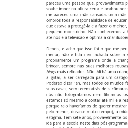
pareceu uma pessoa que, provavelmente po
soube impor na altura certa e acabou po
me pareceu uma mãe cansada, uma mãe c
ombros toda a responsabilidade de educar
que estava a protegê-la e a fazer o melhor
pequeno monstrinho. Não conhecemos a h
até nós e a televisão é óptima a criar ilusõe
Depois, e acho que isso foi o que me pert
menor, não é tida nem achada sobre a s
propriamente um programa onde a crianç
brincar, sempre nas suas melhores roupa
blogs
mais refinados. Não. Ali há uma criança
a gritar, a ser carregada para um castigo,
Poderão dizer "ah, mas todos os miúdos fa
suas casas, sem terem atrás de si câmaras
nós não fotografamos nem filmamos os no
estamos só mesmo a contar até mil e a res
porque raio haveríamos de querer mostrar 
pelo menos, durante muito tempo), a miúd
estigma. Tem sete anos, provavelmente os c
ida para a escola neste dias pós-programa?