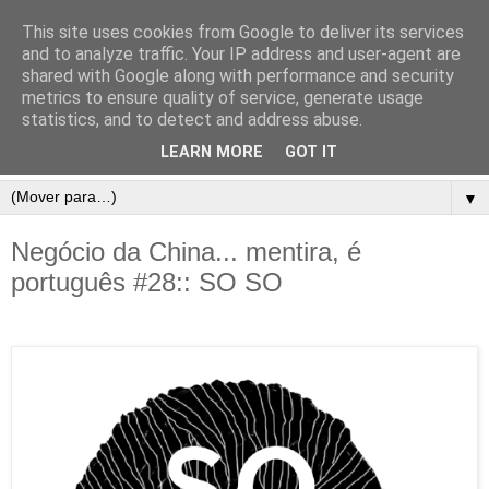
This site uses cookies from Google to deliver its services
and to analyze traffic. Your IP address and user-agent are
shared with Google along with performance and security
metrics to ensure quality of service, generate usage
statistics, and to detect and address abuse.
LEARN MORE
GOT IT
▼
Negócio da China... mentira, é
português #28:: SO SO