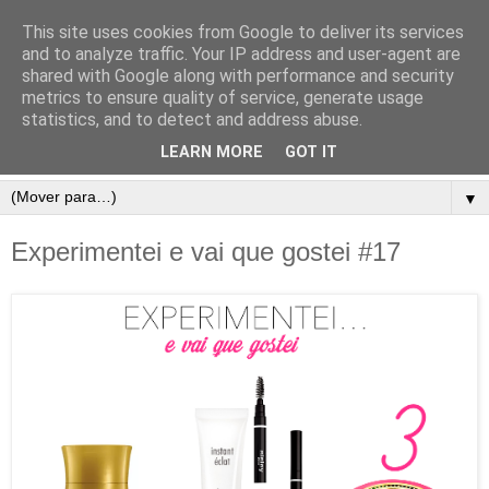
This site uses cookies from Google to deliver its services
and to analyze traffic. Your IP address and user-agent are
shared with Google along with performance and security
metrics to ensure quality of service, generate usage
statistics, and to detect and address abuse.
LEARN MORE
GOT IT
▼
Experimentei e vai que gostei #17