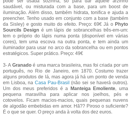
pode ser usada sozinha, só para dar aquele arzinho
saudável, ou misturada com a base, para um boost de
iluminação. Além disso, também hidrata, tonifica e ajuda a
preencher. Tenho usado em conjunto com a base (também
da Sisley) e gosto muito do efeito. Preço: 69€ Já o
Phyto
Sourcils Design
é um lápis de sobrancelhas três-em-um:
tem o próprio do lápis numa ponta (disponível em várias
cores), tem uma escova na outra ponta, e tem ainda um
iluminador para usar no arco da sobrancelha ou em pontos
estratégicos. Super prático. Preço: 49€
3- A
Granado
é uma marca brasileira, mas foi criada por um
português, no Rio de Janeiro, em 1870. Costumo trazer
alguns produtos de lá, mas agora já há um ponto de venda
em Lisboa, na
Casa Pau-Brasil
(não sei se haverá outros).
Um dos meus preferidos é a
Manteiga Emoliente
, uma
pequena maravilha para aplicar nos joelhos, pés e
cotovelos. Ficam macios-macios, quais pequenas nuvens
de algodão embebidas em amor. Hã?? Piroso o suficiente?
É o que se quer. O preço anda à volta dos dez euros.