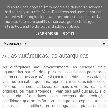
This site uses cookies from Google to deliver its services
and to analyze traffic. Your IP address and user-agent are
shared with Google along with performance and security
metrics to ensure quality of service, generate usage
statistics, and to detect and address abuse.
LEARN MORE
GOT IT
▼
Ai, as autárquicas, as autárquicas
As autárquicas são, provavelmente, as eleições mais
aguardadas por cá. Não, para mal dos nossos pecados a
maioria das pessoas não está minimamente interessada em
votar ou em saber quem irá representar os seus interesses,
mas os melhores cartazes, os mais divertidos, os mais
originais, os mais arrojados... vêm das autárquicas. E é o
vale tudo. Candidatos com excesso de produção,
candidatos que se estão nas tintas para o aspecto, frases
cheias de trocadilhos, erros ortográficos, piadolas sem