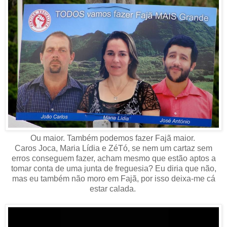
Ou maior. Também podemos fazer Fajã maior.
Caros Joca, Maria Lídia e ZéTó, se nem um cartaz sem
erros conseguem fazer, acham mesmo que estão aptos a
tomar conta de uma junta de freguesia? Eu diria que não,
mas eu também não moro em Fajã, por isso deixa-me cá
estar calada.