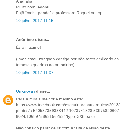
Ahahaha
Muito bom! Adorei!
Fajã "mais grande" e professora Raquel no top
10 julho, 2017 11:15
Anónimo disse...
És o máximo!
( mas estou zangada contigo por não teres dedicado as
famosas quadras ao antoninho)
10 julho, 2017 11:37
Unknown
disse...
Para a mim a melhor é mesmo esta:
https://www.facebook.com/escrutinarasautarquicas2013/
photos/a.540537359333442.1073741828.53975820607
8024/1068975863156253/?type=3&theater
Não consigo parar de rir com a falta de visão deste