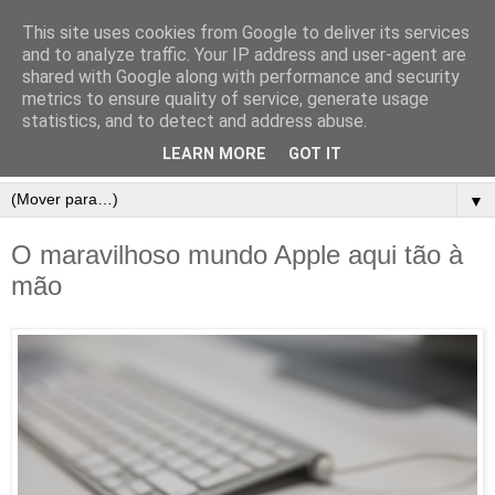
This site uses cookies from Google to deliver its services
and to analyze traffic. Your IP address and user-agent are
shared with Google along with performance and security
metrics to ensure quality of service, generate usage
statistics, and to detect and address abuse.
LEARN MORE
GOT IT
▼
O maravilhoso mundo Apple aqui tão à
mão