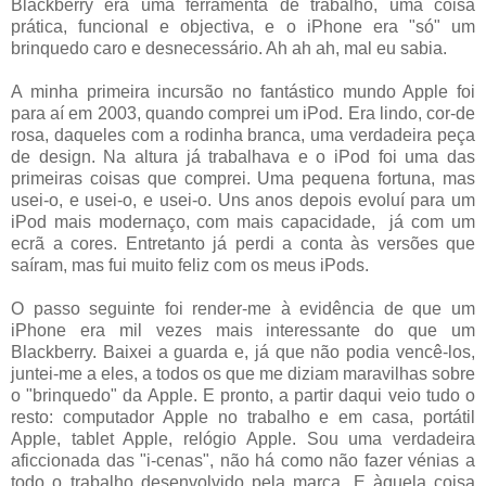
Blackberry era uma ferramenta de trabalho, uma coisa
prática, funcional e objectiva, e o iPhone era "só" um
brinquedo caro e desnecessário. Ah ah ah, mal eu sabia.
A minha primeira incursão no fantástico mundo Apple foi
para aí em 2003, quando comprei um iPod. Era lindo, cor-de
rosa, daqueles com a rodinha branca, uma verdadeira peça
de design. Na altura já trabalhava e o iPod foi uma das
primeiras coisas que comprei. Uma pequena fortuna, mas
usei-o, e usei-o, e usei-o. Uns anos depois evoluí para um
iPod mais modernaço, com mais capacidade, já com um
ecrã a cores. Entretanto já perdi a conta às versões que
saíram, mas fui muito feliz com os meus iPods.
O passo seguinte foi render-me à evidência de que um
iPhone era mil vezes mais interessante do que um
Blackberry. Baixei a guarda e, já que não podia vencê-los,
juntei-me a eles, a todos os que me diziam maravilhas sobre
o "brinquedo" da Apple. E pronto, a partir daqui veio tudo o
resto: computador Apple no trabalho e em casa, portátil
Apple, tablet Apple, relógio Apple. Sou uma verdadeira
aficcionada das "i-cenas", não há como não fazer vénias a
todo o trabalho desenvolvido pela marca. E àquela coisa