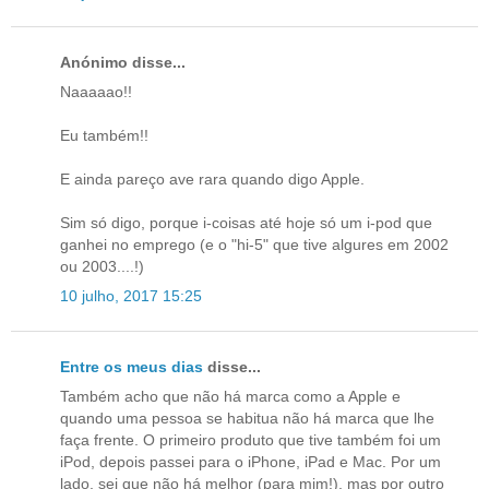
Anónimo disse...
Naaaaao!!
Eu também!!
E ainda pareço ave rara quando digo Apple.
Sim só digo, porque i-coisas até hoje só um i-pod que
ganhei no emprego (e o "hi-5" que tive algures em 2002
ou 2003....!)
10 julho, 2017 15:25
Entre os meus dias
disse...
Também acho que não há marca como a Apple e
quando uma pessoa se habitua não há marca que lhe
faça frente. O primeiro produto que tive também foi um
iPod, depois passei para o iPhone, iPad e Mac. Por um
lado, sei que não há melhor (para mim!), mas por outro