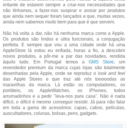
irritante de estarem sempre a criar-nos necessidades que
não tínhamos, a fazer-nos suspirar e ansiar por produtos
que ainda nem sequer foram lançados e que, muitas vezes,
ainda nem sabemos muito bem para que é que servem.
Não há volta a dar, não há nenhuma marca como a Apple.
Os produtos são lindos e ultra funcionais, a conjugação
perfeita. E sempre que vou a uma cidade onde há uma
AppleStore lá estou eu enfiada, horas a fio, a descobrir
novos produtos, a pôr-me a par das novidades, rendida
àquilo tudo. Em Portugal temos a
GMS Store
, um
revendedor premium da marca
cujas lojas são totalmente
desenhadas pela Apple, onde se reproduz o
look and feel
das Apple
Stores
e que traz até nós tooooodas as
maravilhas da marca
. Lá estão os computadores, os
portáteis, os AppleWatches, os iPhones, todos
arrumadinhos e a pedir "leva-nos para casa". Não é nada
difícil, o difícil é mesmo conseguir resistir. Já para não falar
em toda a gama de acessórios: capas, cabos, películas,
auscultadores, colunas, bolsas, pens, gadgets.