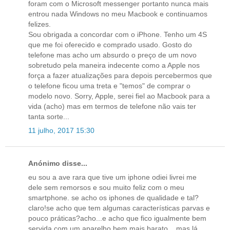
foram com o Microsoft messenger portanto nunca mais
entrou nada Windows no meu Macbook e continuamos
felizes.
Sou obrigada a concordar com o iPhone. Tenho um 4S
que me foi oferecido e comprado usado. Gosto do
telefone mas acho um absurdo o preço de um novo
sobretudo pela maneira indecente como a Apple nos
força a fazer atualizações para depois percebermos que
o telefone ficou uma treta e "temos" de comprar o
modelo novo. Sorry, Apple, serei fiel ao Macbook para a
vida (acho) mas em termos de telefone não vais ter
tanta sorte...
11 julho, 2017 15:30
Anónimo disse...
eu sou a ave rara que tive um iphone odiei livrei me
dele sem remorsos e sou muito feliz com o meu
smartphone. se acho os iphones de qualidade e tal?
claro!se acho que tem algumas características parvas e
pouco práticas?acho...e acho que fico igualmente bem
servida com um aparelho bem mais barato....mas lá