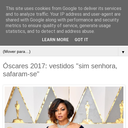
This site uses cookies from Google to deliver its services
and to analyze traffic. Your IP address and user-agent are
shared with Google along with performance and security
metrics to ensure quality of service, generate usage
statistics, and to detect and address abuse.
LEARN MORE
GOT IT
▼
Óscares 2017: vestidos "sim senhora,
safaram-se"