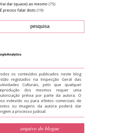
Vai dar (quase) ao mesmo
(75)
É preciso falar disto
(19)
ogleAnalytics
Todos os conteúdos publicados neste blog
estão registados na Inspecção Geral das
Actividades Culturais, pelo que qualquer
reprodução dos mesmos requer uma
autorização prévia por parte da autora. O
uso indevido ou para efeitos comerciais de
textos ou imagens da autora poderá dar
rigem a processo judicial.
arquivo do blogue