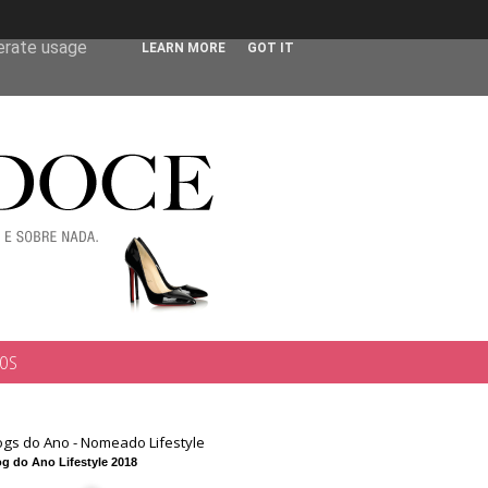
 user-agent
nerate usage
LEARN MORE
GOT IT
TOS
ogs do Ano - Nomeado Lifestyle
g do Ano Lifestyle 2018