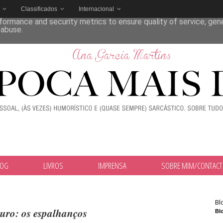
Classificados
Internacional
deliver its services and to analyze traffic. Your IP address and
formance and security metrics to ensure quality of service, ge
 abuse.
LOG
LIVROS
IMPRENSA
SOBRE MIM/CONTAC
Bl
uro: os espalhanços
Blo