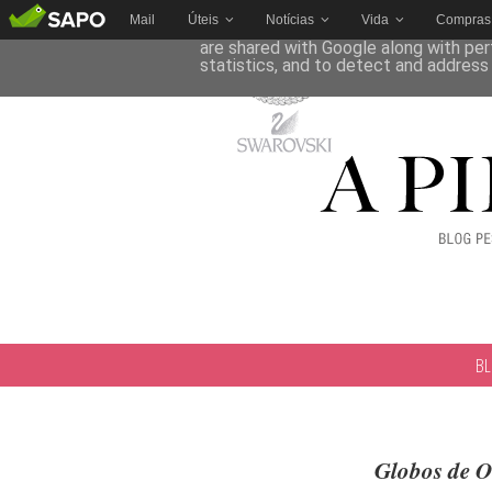
Mail
Úteis
Notícias
Vida
Compras
This site uses cookies from Google to 
are shared with Google along with per
statistics, and to detect and address
B
Globos de O