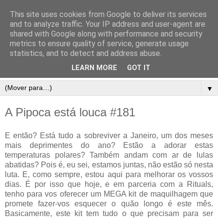
This site uses cookies from Google to deliver its services
and to analyze traffic. Your IP address and user-agent are
shared with Google along with performance and security
metrics to ensure quality of service, generate usage
statistics, and to detect and address abuse.
LEARN MORE
GOT IT
▼
A Pipoca está louca #181
E então? Está tudo a sobreviver a Janeiro, um dos meses
mais deprimentes do ano? Estão a adorar estas
temperaturas polares? Também andam com ar de lulas
abatidas? Pois é, eu sei, estamos juntas, não estão só nesta
luta. E, como sempre, estou aqui para melhorar os vossos
dias. É por isso que hoje, e em parceria com a Rituals,
tenho para vos oferecer um MEGA kit de maquilhagem que
promete fazer-vos esquecer o quão longo é este mês.
Basicamente, este kit tem tudo o que precisam para ser