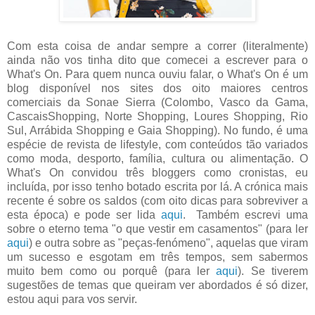
Com esta coisa de andar sempre a correr (literalmente)
ainda não vos tinha dito que comecei a escrever para o
What's On. Para quem nunca ouviu falar, o What's On é um
blog disponível nos sites dos oito maiores centros
comerciais da Sonae Sierra (Colombo, Vasco da Gama,
CascaisShopping, Norte Shopping, Loures Shopping, Rio
Sul, Arrábida Shopping e Gaia Shopping). No fundo, é uma
espécie de revista de lifestyle, com conteúdos tão variados
como moda, desporto, família, cultura ou alimentação. O
What's On convidou três bloggers como cronistas, eu
incluída, por isso tenho botado escrita por lá. A crónica mais
recente é sobre os saldos (com oito dicas para sobreviver a
esta época) e pode ser lida
aqui
. Também escrevi uma
sobre o eterno tema "o que vestir em casamentos" (para ler
aqui
) e outra sobre as "peças-fenómeno", aquelas que viram
um sucesso e esgotam em três tempos, sem sabermos
muito bem como ou porquê (para ler
aqui
). Se tiverem
sugestões de temas que queiram ver abordados é só dizer,
estou aqui para vos servir.