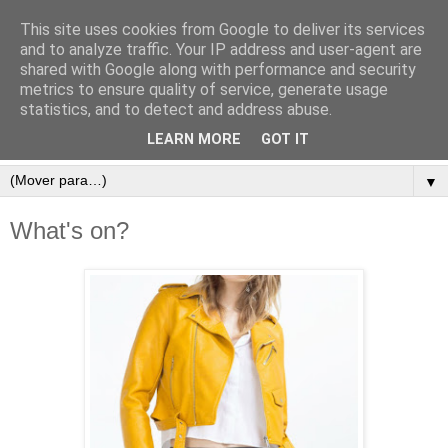
This site uses cookies from Google to deliver its services
and to analyze traffic. Your IP address and user-agent are
shared with Google along with performance and security
metrics to ensure quality of service, generate usage
statistics, and to detect and address abuse.
LEARN MORE
GOT IT
▼
What's on?