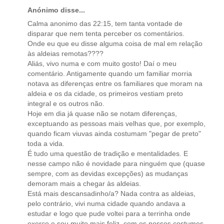
Anónimo disse...
Calma anonimo das 22:15, tem tanta vontade de
disparar que nem tenta perceber os comentários.
Onde eu que eu disse alguma coisa de mal em relação
às aldeias remotas????
Aliás, vivo numa e com muito gosto! Daí o meu
comentário. Antigamente quando um familiar morria
notava as diferenças entre os familiares que moram na
aldeia e os da cidade, os primeiros vestiam preto
integral e os outros não.
Hoje em dia já quase não se notam diferenças,
exceptuando as pessoas mais velhas que, por exemplo,
quando ficam viuvas ainda costumam "pegar de preto"
toda a vida.
É tudo uma questão de tradição e mentalidades. E
nesse campo não é novidade para ninguém que (quase
sempre, com as devidas excepções) as mudanças
demoram mais a chegar às aldeias.
Está mais descansadinho/a? Nada contra as aldeias,
pelo contrário, vivi numa cidade quando andava a
estudar e logo que pude voltei para a terrinha onde
exerço e sou muito mais feliz, com os nossos costumes,