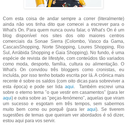
Com esta coisa de andar sempre a correr (literalmente)
ainda não vos tinha dito que comecei a escrever para o
What's On. Para quem nunca ouviu falar, o What's On é um
blog disponível nos sites dos oito maiores centros
comerciais da Sonae Sierra (Colombo, Vasco da Gama,
CascaisShopping, Norte Shopping, Loures Shopping, Rio
Sul, Arrábida Shopping e Gaia Shopping). No fundo, é uma
espécie de revista de lifestyle, com conteúdos tão variados
como moda, desporto, família, cultura ou alimentação. O
What's On convidou três bloggers como cronistas, eu
incluída, por isso tenho botado escrita por lá. A crónica mais
recente é sobre os saldos (com oito dicas para sobreviver a
esta época) e pode ser lida
aqui
. Também escrevi uma
sobre o eterno tema "o que vestir em casamentos" (para ler
aqui
) e outra sobre as "peças-fenómeno", aquelas que viram
um sucesso e esgotam em três tempos, sem sabermos
muito bem como ou porquê (para ler
aqui
). Se tiverem
sugestões de temas que queiram ver abordados é só dizer,
estou aqui para vos servir.