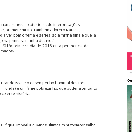
inamarquesa, o ator tem tido interpretações
ilme, promete muito. Também adorei o Narcos,
a ver bom cinema e séries, só a minha filha é que já
go na primeira manhã do ano :)
1/01/o-primeiro-dia-de-2016-ou-a-pertinencia-de-
nimados/
Qu
. Tirando isso e o desempenho habitual dos três
e J. Fonda) é um filme pobrezinho, que poderia ter tanto
celente história.
nal, fiquei imóvel a ouvir os últimos minutos!Aconselho