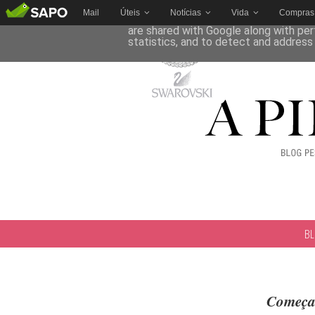
Mail
Úteis
Notícias
Vida
Compras
This site uses cookies from Google to 
are shared with Google along with per
statistics, and to detect and address
B
Começar