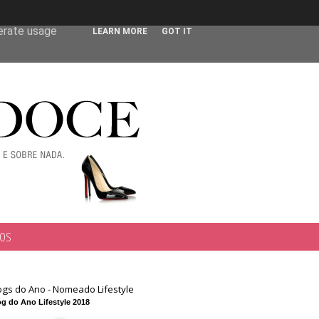
 user-agent
nerate usage
LEARN MORE
GOT IT
TOS
ogs do Ano - Nomeado Lifestyle
g do Ano Lifestyle 2018