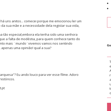
já há uns anitos... comecei porque me emocionou ler um
 da sua mãe e a necessidade dela registar sua vida,
acha tão especial,embora ela tenha sido uma senhora
a que a falta de modéstia, para quem conhece tanto do
anto mais ¨mundo¨vivemos vamos nos sentindo
Go
á. apenas uma opinião! qual a sua?
arquesa"? Eu ando louco para ver esse filme. Adoro
istóricos.
.pt
o