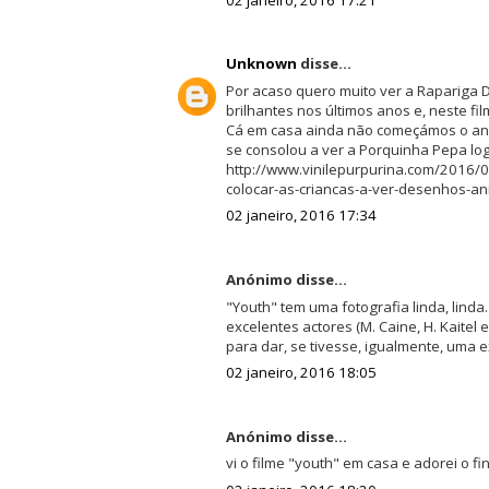
Unknown
disse...
Por acaso quero muito ver a Rapariga D
brilhantes nos últimos anos e, neste f
Cá em casa ainda não começámos o ano 
se consolou a ver a Porquinha Pepa lo
http://www.vinilepurpurina.com/2016/0
colocar-as-criancas-a-ver-desenhos-a
02 janeiro, 2016 17:34
Anónimo disse...
"Youth" tem uma fotografia linda, linda
excelentes actores (M. Caine, H. Kaitel 
para dar, se tivesse, igualmente, uma ex
02 janeiro, 2016 18:05
Anónimo disse...
vi o filme "youth" em casa e adorei o fi