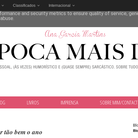
Classificados
Internacional
deliver its services and to analyze traffic. Your IP address and
formance and security metrics to ensure quality of service, ge
 abuse.
LOG
LIVROS
IMPRENSA
SOBRE MIM/CONTAC
Bl
 tão bem o ano
Blo