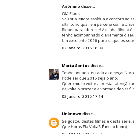
Anónimo disse...
Olá Pipoca
Sou sua leitora assídua e concorri ao 
ultimo, no qual, em parceria com a Univ
Bieber para oferecer! A minha filhota é 
tenho acompanhado diariamente o seu 
Um excelente 2016 para si, que os seus
02 janeiro, 2016 16:39
Marta Santos
disse...
Tenho andado tentada a começar Narcos
Pode ser que 2016 seja o ano.
Quero muito voltar a prestar atenção a
de volta o prazer e a vontade de ver fi
02 janeiro, 2016 17:14
Unknown
disse...
Se gostou destes filmes e desta serie, 
Que Horas Ela Volta?. É muito bom :)
02 janeiro, 2016 17:21