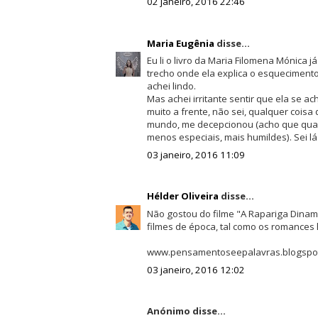
02 janeiro, 2016 22:46
Maria Eugênia
disse...
Eu li o livro da Maria Filomena Mónica 
trecho onde ela explica o esquecimento
achei lindo.
Mas achei irritante sentir que ela se 
muito a frente, não sei, qualquer cois
mundo, me decepcionou (acho que qu
menos especiais, mais humildes). Sei l
03 janeiro, 2016 11:09
Hélder Oliveira
disse...
Não gostou do filme "A Rapariga Dinam
filmes de época, tal como os romances h
www.pensamentoseepalavras.blogspot
03 janeiro, 2016 12:02
Anónimo disse...