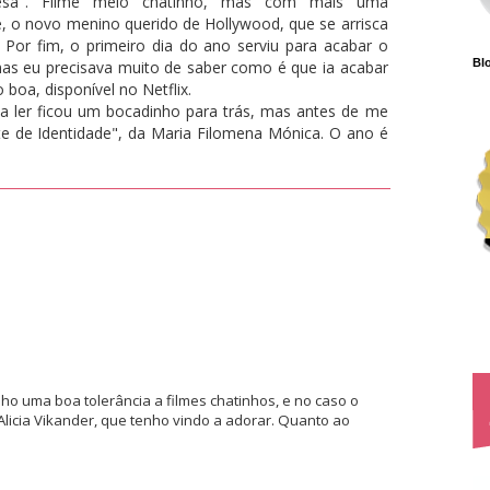
uesa". Filme meio chatinho, mas com mais uma
, o novo menino querido de Hollywood, que se arrisca
 Por fim, o primeiro dia do ano serviu para acabar o
Blo
mas eu precisava muito de saber como é que ia acabar
 boa, disponível no Netflix.
a ler ficou um bocadinho para trás, mas antes de me
te de Identidade", da Maria Filomena Mónica. O ano é
nho uma boa tolerância a filmes chatinhos, e no caso o
Alicia Vikander, que tenho vindo a adorar. Quanto ao