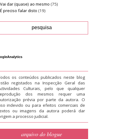
Vai dar (quase) ao mesmo
(75)
É preciso falar disto
(19)
ogleAnalytics
Todos os conteúdos publicados neste blog
estão registados na Inspecção Geral das
Actividades Culturais, pelo que qualquer
reprodução dos mesmos requer uma
autorização prévia por parte da autora. O
uso indevido ou para efeitos comerciais de
textos ou imagens da autora poderá dar
rigem a processo judicial.
arquivo do blogue