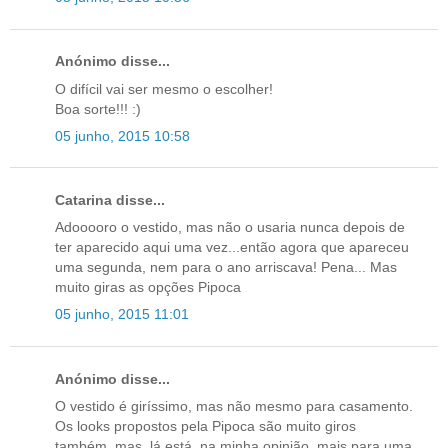
Anónimo disse...
O difícil vai ser mesmo o escolher!
Boa sorte!!! :)
05 junho, 2015 10:58
Catarina disse...
Adooooro o vestido, mas não o usaria nunca depois de
ter aparecido aqui uma vez...então agora que apareceu
uma segunda, nem para o ano arriscava! Pena... Mas
muito giras as opções Pipoca
05 junho, 2015 11:01
Anónimo disse...
O vestido é giríssimo, mas não mesmo para casamento.
Os looks propostos pela Pipoca são muito giros
também, mas, lá está, na minha opinião, mais para uma