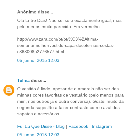
Anónimo disse...
Olá Entre Dias! Não sei se é exactamente igual, mas
pelo menos muito parecido. Em vermelho:
http://www.zara.com/pt/pt/%C3%BAltima-
semana/mulher/vestido-capa-decote-nas-costas-
c363008p2776577.html.
05 junho, 2015 12:03
Telma
disse...
O vestido é lindo, apesar de o amarelo não ser das
minhas cores favoritas de vestuário (pelo menos para
mim, nos outros já é outra conversa). Gostei muito da
segunda sugestão a fazer contraste com o azul dos
sapatos e acessórios.
Fui Eu Que Disse - Blog
|
Facebook
|
Instagram
05 junho, 2015 12:03