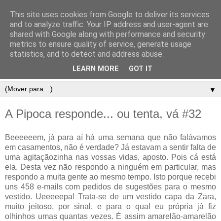
This site uses cookies from Google to deliver its services
and to analyze traffic. Your IP address and user-agent are
shared with Google along with performance and security
metrics to ensure quality of service, generate usage
statistics, and to detect and address abuse.
LEARN MORE
GOT IT
▼
A Pipoca responde... ou tenta, vá #32
Beeeeeem, já para aí há uma semana que não falávamos
em casamentos, não é verdade? Já estavam a sentir falta de
uma agitaçãozinha nas vossas vidas, aposto. Pois cá está
ela. Desta vez não respondo a ninguém em particular, mas
respondo a muita gente ao mesmo tempo. Isto porque recebi
uns 458 e-mails com pedidos de sugestões para o mesmo
vestido. Ueeeeepa! Trata-se de um vestido capa da Zara,
muito jeitoso, por sinal, e para o qual eu própria já fiz
olhinhos umas quantas vezes. É assim amarelão-amarelão