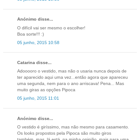
Anónimo disse...
O difícil vai ser mesmo o escolher!
Boa sorte!!! :)
05 junho, 2015 10:58
Catarina disse...
Adooooro o vestido, mas não o usaria nunca depois de
ter aparecido aqui uma vez...então agora que apareceu
uma segunda, nem para o ano arriscava! Pena... Mas
muito giras as opções Pipoca
05 junho, 2015 11:01
Anónimo disse...
O vestido é giríssimo, mas não mesmo para casamento.
Os looks propostos pela Pipoca são muito giros
também, mas, lá está, na minha opinião, mais para uma