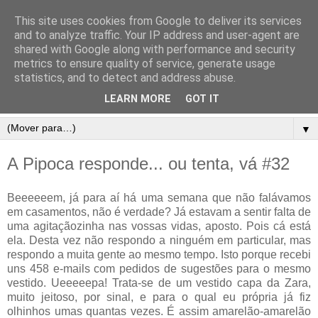
This site uses cookies from Google to deliver its services
and to analyze traffic. Your IP address and user-agent are
shared with Google along with performance and security
metrics to ensure quality of service, generate usage
statistics, and to detect and address abuse.
LEARN MORE
GOT IT
▼
A Pipoca responde... ou tenta, vá #32
Beeeeeem, já para aí há uma semana que não falávamos
em casamentos, não é verdade? Já estavam a sentir falta de
uma agitaçãozinha nas vossas vidas, aposto. Pois cá está
ela. Desta vez não respondo a ninguém em particular, mas
respondo a muita gente ao mesmo tempo. Isto porque recebi
uns 458 e-mails com pedidos de sugestões para o mesmo
vestido. Ueeeeepa! Trata-se de um vestido capa da Zara,
muito jeitoso, por sinal, e para o qual eu própria já fiz
olhinhos umas quantas vezes. É assim amarelão-amarelão