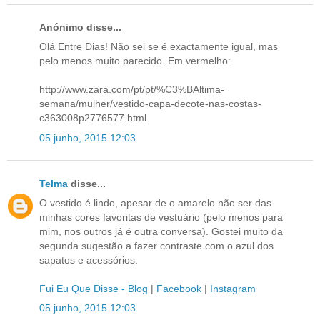
Anónimo disse...
Olá Entre Dias! Não sei se é exactamente igual, mas
pelo menos muito parecido. Em vermelho:
http://www.zara.com/pt/pt/%C3%BAltima-
semana/mulher/vestido-capa-decote-nas-costas-
c363008p2776577.html.
05 junho, 2015 12:03
Telma
disse...
O vestido é lindo, apesar de o amarelo não ser das
minhas cores favoritas de vestuário (pelo menos para
mim, nos outros já é outra conversa). Gostei muito da
segunda sugestão a fazer contraste com o azul dos
sapatos e acessórios.
Fui Eu Que Disse - Blog
|
Facebook
|
Instagram
05 junho, 2015 12:03