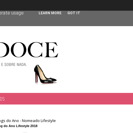
 user-agent
nerate usage
LEARN MORE
GOT IT
TOS
ogs do Ano - Nomeado Lifestyle
g do Ano Lifestyle 2018