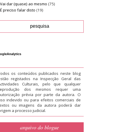
Vai dar (quase) ao mesmo
(75)
É preciso falar disto
(19)
ogleAnalytics
Todos os conteúdos publicados neste blog
estão registados na Inspecção Geral das
Actividades Culturais, pelo que qualquer
reprodução dos mesmos requer uma
autorização prévia por parte da autora. O
uso indevido ou para efeitos comerciais de
textos ou imagens da autora poderá dar
rigem a processo judicial.
arquivo do blogue