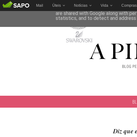
Mail
Úteis
Notícias
Vida
Compras
This site uses cookies from Google to 
are shared with Google along with per
statistics, and to detect and address
B
Diz que 