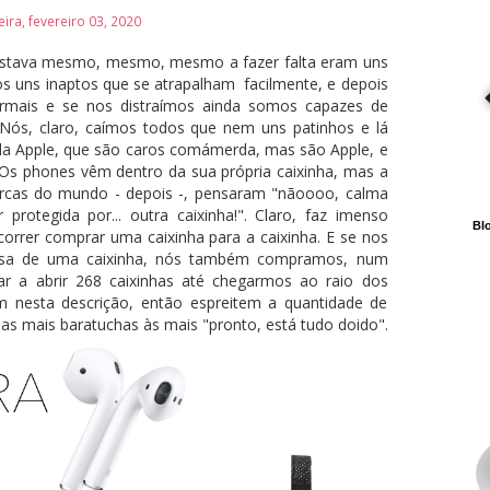
ira, fevereiro 03, 2020
 estava mesmo, mesmo, mesmo a fazer falta eram uns
s uns inaptos que se atrapalham facilmente, e depois
rmais e se nos distraímos ainda somos capazes de
Nós, claro, caímos todos que nem uns patinhos e lá
da Apple, que são caros comámerda, mas são Apple, e
 Os phones vêm dentro da sua própria caixinha, mas a
marcas do mundo - depois -, pensaram "nãoooo, calma
r protegida por... outra caixinha!". Claro, faz imenso
Blo
correr comprar uma caixinha para a caixinha. E se nos
ecisa de uma caixinha, nós também compramos, num
tar a abrir 268 caixinhas até chegarmos ao raio dos
m nesta descrição, então espreitem a quantidade de
as mais baratuchas às mais "pronto, está tudo doido".