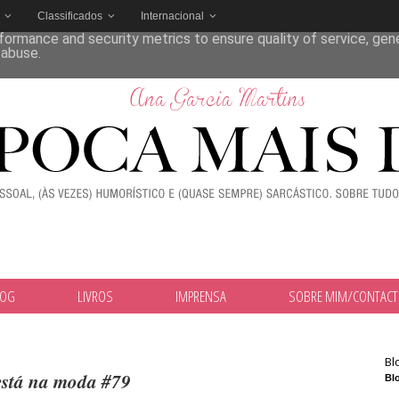
Classificados
Internacional
deliver its services and to analyze traffic. Your IP address and
formance and security metrics to ensure quality of service, ge
 abuse.
LOG
LIVROS
IMPRENSA
SOBRE MIM/CONTAC
Bl
está na moda #79
Blo