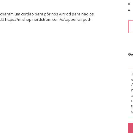
: criaram um cordão para pôr nos AirPod para não os
‍♀️ https://m.shop.nordstrom.com/s/tapper-airpod-
Go
o