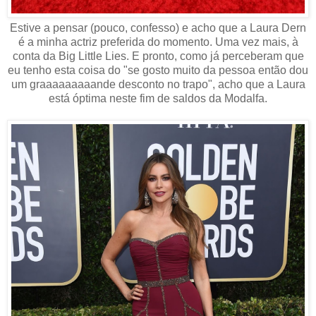
Estive a pensar (pouco, confesso) e acho que a Laura Dern
é a minha actriz preferida do momento. Uma vez mais, à
conta da Big Little Lies. E pronto, como já perceberam que
eu tenho esta coisa do "se gosto muito da pessoa então dou
um graaaaaaaaande desconto no trapo", acho que a Laura
está óptima neste fim de saldos da Modalfa.