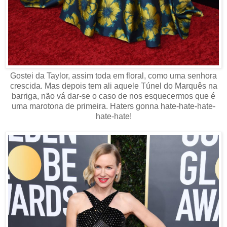
Gostei da Taylor, assim toda em floral, como uma senhora
crescida. Mas depois tem ali aquele Túnel do Marquês na
barriga, não vá dar-se o caso de nos esquecermos que é
uma marotona de primeira. Haters gonna hate-hate-hate-
hate-hate!