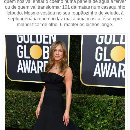
quem nos vai enfiar o coelho numa panela de água a ferver
ou de quem vai transformar 101 dálmatas num casaquinho
felpudo. Mesmo vestida no seu roupãozinho de veludo, à
septuagenária que não faz mal a uma mosca, é sempre
melhor ficar de olho. E manter os bichos longe.