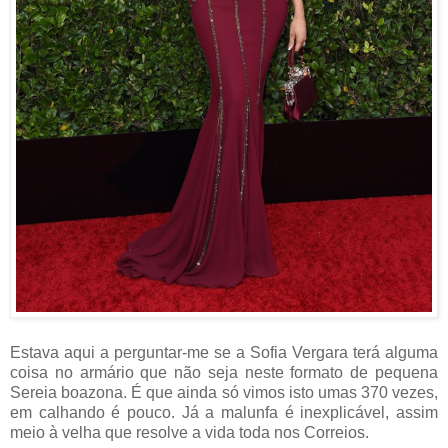
Estava aqui a perguntar-me se a Sofia Vergara terá alguma
coisa no armário que não seja neste formato de pequena
Sereia boazona. É que ainda só vimos isto umas 370 vezes,
em calhando é pouco. Já a malunfa é inexplicável, assim
meio à velha que resolve a vida toda nos Correios.