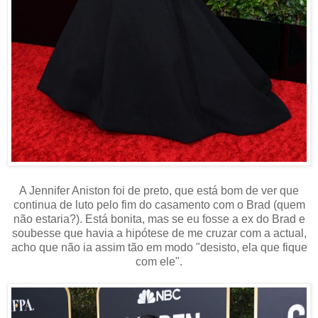
A Jennifer Aniston foi de preto, que está bom de ver que
continua de luto pelo fim do casamento com o Brad (quem
não estaria?). Está bonita, mas se eu fosse a ex do Brad e
soubesse que havia a hipótese de me cruzar com a actual,
acho que não ia assim tão em modo "desisto, ela que fique
com ele".