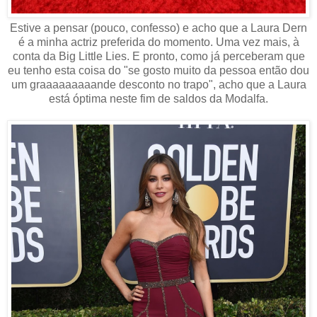
Estive a pensar (pouco, confesso) e acho que a Laura Dern
é a minha actriz preferida do momento. Uma vez mais, à
conta da Big Little Lies. E pronto, como já perceberam que
eu tenho esta coisa do "se gosto muito da pessoa então dou
um graaaaaaaaande desconto no trapo", acho que a Laura
está óptima neste fim de saldos da Modalfa.