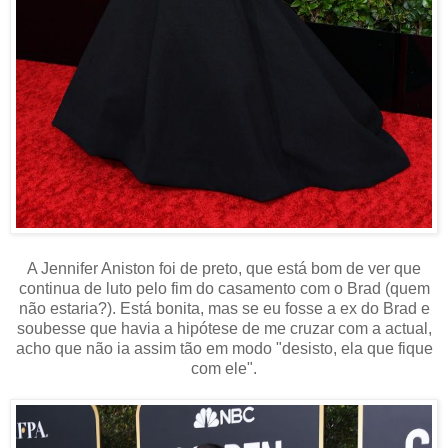
A Jennifer Aniston foi de preto, que está bom de ver que
continua de luto pelo fim do casamento com o Brad (quem
não estaria?). Está bonita, mas se eu fosse a ex do Brad e
soubesse que havia a hipótese de me cruzar com a actual,
acho que não ia assim tão em modo "desisto, ela que fique
com ele".