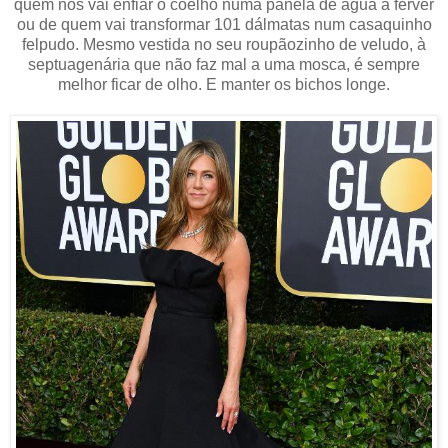
quem nos vai enfiar o coelho numa panela de água a ferver
ou de quem vai transformar 101 dálmatas num casaquinho
felpudo. Mesmo vestida no seu roupãozinho de veludo, à
septuagenária que não faz mal a uma mosca, é sempre
melhor ficar de olho. E manter os bichos longe.