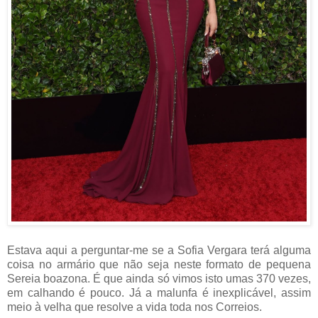
Estava aqui a perguntar-me se a Sofia Vergara terá alguma
coisa no armário que não seja neste formato de pequena
Sereia boazona. É que ainda só vimos isto umas 370 vezes,
em calhando é pouco. Já a malunfa é inexplicável, assim
meio à velha que resolve a vida toda nos Correios.