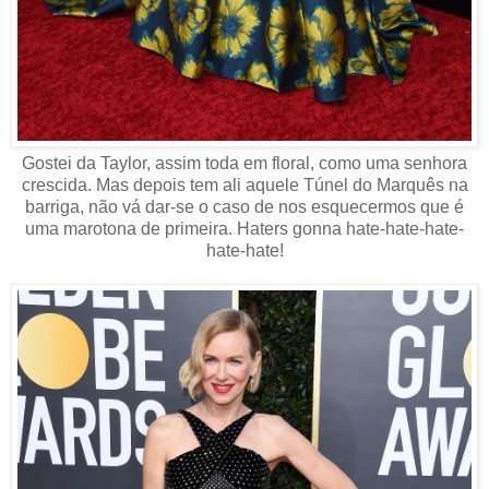
Gostei da Taylor, assim toda em floral, como uma senhora
crescida. Mas depois tem ali aquele Túnel do Marquês na
barriga, não vá dar-se o caso de nos esquecermos que é
uma marotona de primeira. Haters gonna hate-hate-hate-
hate-hate!