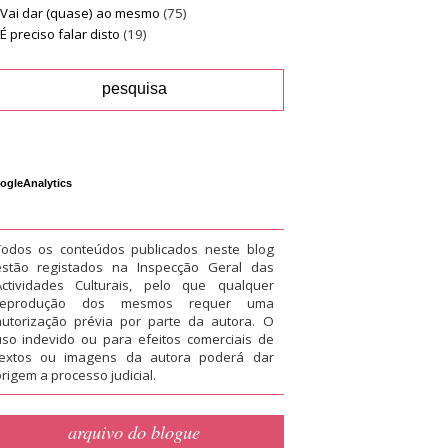
Vai dar (quase) ao mesmo
(75)
É preciso falar disto
(19)
ogleAnalytics
Todos os conteúdos publicados neste blog
estão registados na Inspecção Geral das
Actividades Culturais, pelo que qualquer
reprodução dos mesmos requer uma
autorização prévia por parte da autora. O
uso indevido ou para efeitos comerciais de
textos ou imagens da autora poderá dar
rigem a processo judicial.
arquivo do blogue