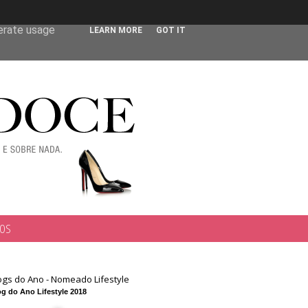
 user-agent
nerate usage
LEARN MORE
GOT IT
TOS
ogs do Ano - Nomeado Lifestyle
g do Ano Lifestyle 2018