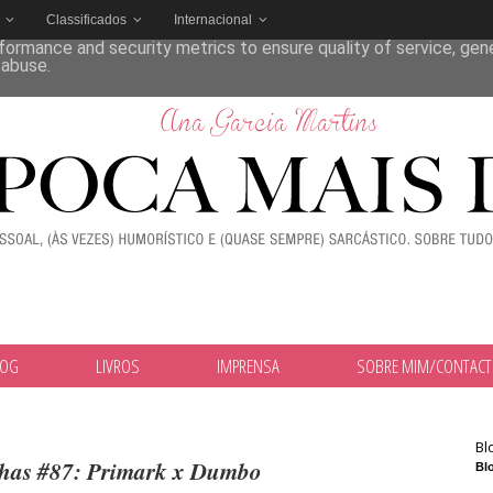
Classificados
Internacional
deliver its services and to analyze traffic. Your IP address and
formance and security metrics to ensure quality of service, ge
 abuse.
LOG
LIVROS
IMPRENSA
SOBRE MIM/CONTAC
Bl
nhas #87: Primark x Dumbo
Blo