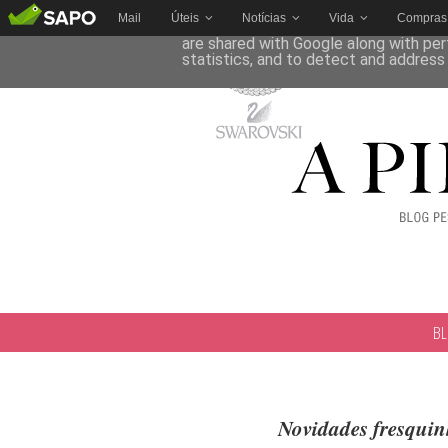
Mail
Úteis
Notícias
Vida
Compras
This site uses cookies from Google to 
are shared with Google along with per
statistics, and to detect and address
B
Novidades fresqui