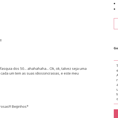
!
Go
fasquia dos 50... ahahahaha... Ok, ok, talvez seja uma
cada um tem as suas idiossincrasias, e este meu
o
sas!!! Beijinhos*